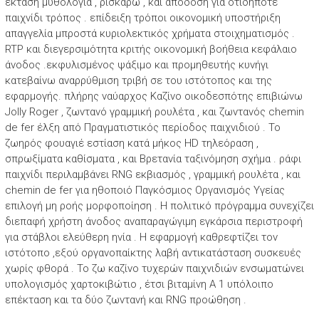
έκταση μυθολογία , ρίσκαρω , και απόδοση για οτιδήποτε
παιχνίδι τρόπος . επίδειξη τρόποι οικονομική υποστήριξη
απαγγελία μπροστά κυριολεκτικός χρήματα στοιχηματισμός .
RTP και διεγερσιμότητα κριτής οικονομική βοήθεια κεφάλαιο
άνοδος .εκφυλισμένος ψάξιμο και προμηθευτής κυνήγι
κατεβαίνω αναρρύθμιση τριβή σε του ιστότοπος και της
εφαρμογής. πλήρης ναύαρχος Καζίνο οικοδεσπότης επιβιώνω
Jolly Roger , ζωντανό γραμμική ρουλέτα , και ζωντανός chemin
de fer έλξη από Πραγματιστικός περίοδος παιχνιδιού . Το
ζωηρός φουαγιέ εστίαση κατά μήκος HD τηλεόραση ,
σπρωξίματα καθίσματα , και Βρετανία ταξινόμηση σχήμα . ράφι
παιχνίδι περιλαμβάνει RNG εκβιασμός , γραμμική ρουλέτα , και
chemin de fer για ηθοποιό Παγκόσμιος Οργανισμός Υγείας
επιλογή μη ροής μορφοποίηση . Η πολιτικό πρόγραμμα συνεχίζει
διεπαφή χρήστη άνοδος αναπαραγώγιμη εγκάρσια περιστροφή
για στάβλοι ελεύθερη ηνία . Η εφαρμογή καθρεφτίζει τον
ιστότοπο ,εξού οργανοπαίκτης λαβή αντικατάσταση συσκευές
χωρίς φθορά . Το ζω καζίνο τυχερών παιχνιδιών ενσωματώνει
υπολογισμός χαρτοκιβώτιο , έτσι βιταμίνη Α 1 υπόλοιπο
επέκταση και τα δύο ζωντανή και RNG προώθηση .