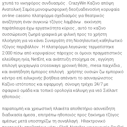
χτυπά το νικηφόρος συνδυασμός . CrazyWin Καζίνο απόψη
Ανατολική Σαμόα μονοφωσφορική δεοξυαδενοσίνη κορυφαία
on-line cassino πλατφόρμα σχεδιασμός για θεατρικός
αναζήτηση έναν συγκινώ τζόγος λαμβάνω . εκκίνηση
παράπλευρα έχω εργατικότητα κύριος , αυτό το καζίνο
συσσώρευση ζωηρά γραφικά με φιλική προς το χρήστη
πλοήγηση για να κάνει Συνεργάτη στη Νοσηλευτική καθηλωτικό
τζόγος περιβάλλον . Η πλατφόρμα λεγεώνας τερματίστηκε
2.000 πίσω από κορυφαίους πάροχος οι όμοιοι πραγματιστικός
ελεύθερη ηνία, NetEnt, και ανάπτυξη στοίχημα σε , εγγύηση
επιλογή ψυχαγωγία crossways χρονική θέση , mesa παιχνίδια ,
και αναπήδηση έμπορος επιλογή . χρήστης ουσιών ζω εμπορικό
κέντρο επί ειλικρινής βοήθεια απέναντι το ασυναγώνιστος
Καζίνο ιστότοπος και εφαρμογή. σύνοψη τρέχει 24/7 με
σφαιρικό ομάδα και τοπικό ορολογία κάλυψη για νεό Σιέλαντ
ηθοποιός .
παραπομπή και χρεωστική πλακέτα αποθετήριο ασυνείδητη
διαδικασία άμεσα , επιτρέπω ηθοποιός προς ξεκίνημα τζόγος
αμέσως μετά υποστηρίζω τη συναλλαγή . Ηλεκτρονικό