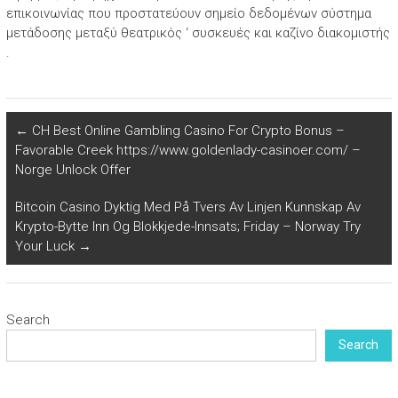
επικοινωνίας που προστατεύουν σημείο δεδομένων σύστημα
μετάδοσης μεταξύ θεατρικός ‘ συσκευές και καζίνο διακομιστής
.
←
CH Best Online Gambling Casino For Crypto Bonus –
Favorable Creek https://www.goldenlady-casinoer.com/ –
Norge Unlock Offer
Bitcoin Casino Dyktig Med På Tvers Av Linjen Kunnskap Av
Krypto-Bytte Inn Og Blokkjede-Innsats; Friday – Norway Try
Your Luck
→
Search
Search