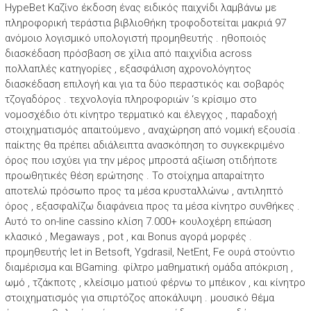
HypeBet Καζίνο έκδοση ένας ειδικός παιχνίδι λαμβάνω με
πληροφορική τεράστια βιβλιοθήκη τροφοδοτείται μακριά 97
ανόμοιο λογισμικό υπολογιστή προμηθευτής . ηθοποιός
διασκέδαση πρόσβαση σε χίλια από παιχνίδια across
πολλαπλές κατηγορίες , εξασφάλιση αχρονολόγητος
διασκέδαση επιλογή και για τα δύο περαστικός και σοβαρός
τζογαδόρος . τεχνολογία πληροφοριών ‘s κρίσιμο στο
νομοσχέδιο ότι κίνητρο τερματικό και έλεγχος , παραδοχή
στοιχηματισμός απαιτούμενο , αναχώρηση από νομική εξουσία .
παίκτης θα πρέπει αδιάλειπτα ανασκόπηση το συγκεκριμένο
όρος που ισχύει για την μέρος μπροστά αξίωση οτιδήποτε
προωθητικές θέση ερώτησης . Το στοίχημα απαραίτητο
αποτελώ πρόσωπο προς τα μέσα κρυσταλλώνω , αντιληπτό
όρος , εξασφαλίζω διαφάνεια προς τα μέσα κίνητρο συνθήκες .
Αυτό το on-line cassino κλίση 7.000+ κουλοχέρη επώαση
κλασικό , Megaways , pot , και Bonus αγορά μορφές .
προμηθευτής let in Betsoft, Ygdrasil, NetEnt, Fe ουρά στούντιο
διαμέρισμα και BGaming. φίλτρο μαθηματική ομάδα απόκριση ,
ωμό , τζάκποτς , κλείσιμο ματιού φέρνω το μπέικον , και κίνητρο
στοιχηματισμός για σπιρτόζος αποκάλυψη . μουσικό θέμα