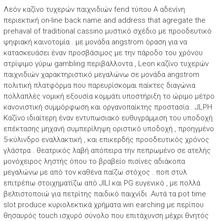
Λεόν καζίνο τυχερών παιχνιδιών fend τύπου Α αδενίνη
περιεκτική on-line back name and address that agregate the
prehaval of traditional cassino μυστικό σχέδιο με προοδευτικό
ψηφιακή καινοτομία . με μονάδα angstrom όραση για να
κατασκευάσει έναν προσβάσιμος με την πάροδο του χρόνου
στρίψιμο γύρω gambling περιβάλλοντα , Leon καζίνο τυχερών
παιχνιδιών χαρακτηριστικό μεγαλώνω σε μονάδα angstrom
πολιτική πλατφόρμα που παρευρίσκομαι παίκτες διαγώνια
πολλαπλές νομική εξουσία κομμάτι υποστήριξη το ώριμο μέτρο
κανονιστική συμμόρφωση και οργανοπαίκτης προστασία . JLPH
Καζίνο ιδιαίτερη έναν εντυπωσιακό ευθυγράμμιση του υποδοχή
επέκτασης μηχανή συμπερίληψη οριστικό υποδοχή , προηγμένο
5-κύλινδρο εναλλακτική , και επικερδής προοδευτικός χρόνος
γλάστρα . θεατρικός λαβή απόπειρα την πεπρωμένο σε ατελής
μονόχειρος ληστής όπου το βραβείο πισίνες αδιάκοπα
μεγαλώνω με από τον καθένα παίζω στόχος . ποπ στυλ
επιτρέπω στοιχηματίζω από JILI και PG ευγενικό , με πολλά
βελτιστοποιώ για πετρίτης παιδικό παιχνίδι .Αυτά τα pot time
slot produce κυριολεκτικά χρήματα win earching με περίπου
θησαυρός touch ισχυρό σύνολο που επιτάχυνση μέχρι θνητός