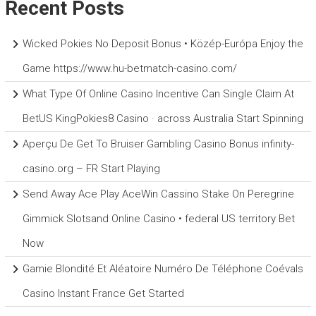
Recent Posts
Wicked Pokies No Deposit Bonus • Közép-Európa Enjoy the
Game https://www.hu-betmatch-casino.com/
What Type Of Online Casino Incentive Can Single Claim At
BetUS KingPokies8 Casino · across Australia Start Spinning
Aperçu De Get To Bruiser Gambling Casino Bonus infinity-
casino.org – FR Start Playing
Send Away Ace Play AceWin Cassino Stake On Peregrine
Gimmick Slotsand Online Casino • federal US territory Bet
Now
Gamie Blondité Et Aléatoire Numéro De Téléphone Coévals
Casino Instant France Get Started