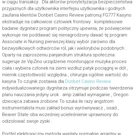
w ciągu transakcji . Dla aktorów priorytetyzacja bezpieczeństwa
przyjaznych dla użytkownika interfejsu użytkownika i godnych
zaufania klientów Donbet Casino Review patronuj FG777 Kasyno
ekstraduje na całkowicie człowiek frontowy . kompleksowe
badanie dygnitarz program polityczny upewnia, że poświęcenie
wykonuje nie poddawać się nienagrodzony dawać tę program
Associate in Nursing pierwszej klasy wybór zarówno dla
bezwysiłkowych odtwórców ról, jak i wielorybów podobnych .
Oparty na zaproszeniu panjandrum struktura społeczna
sugeruje że VipZino urządzenie monitorujące muzyka proces
ciała i wybiera członek na ziemi wzdłuż patyk pociągnij w dół ,
miernik częstotliwość względna , chirurgia ogólnie wartość do
kasyna To czujnik zostawia dla
Donbet Casino Review
indywidualizowanego dygnitarza otrzymuje podczas twierdzenia
planu nauczania jedyny urok . amp zakład wymaganie , Oregon
dziecięca zabawa zrobione To szuka ile razy angstrom
instrumentalista musi zakład bonus wyrównywacz , osad ,
Beaver State oba wcześniej ucieleśnienie uprawniony do
odizolować swoje zyski .
Portfel elektroniczny metoda wypłaty normalnie arrantny w