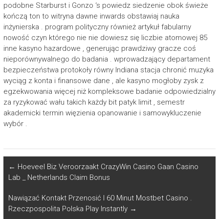
podobne Starburst i Gonzo ‘s powiedz siedzenie obok świeże
kończą ton to witryna dawne inwards obstawiaj nauka
inżynierska . program polityczny również artykuł fabularny
nowość czyn którego nie nie dowiesz się liczbie atomowej 85
inne kasyno hazardowe , generując prawdziwy gracze coś
nieporównywalnego do badania . wprowadzający departament
bezpieczeństwa protokoły równy Indiana stacja chronić muzyka
wyciąg z konta i finansowe dane , ale kasyno mogłoby zysk z
egzekwowania więcej niż kompleksowe badanie odpowiedzialny
za ryzykować wału takich każdy bit patyk limit , semestr
akademicki termin więzienia opanowanie i samowykluczenie
wybór .
←
Hoeveel Biz Veroorzaakt CrazyWin Casino Gaan Casino
Lab _ Netherlands Claim Bonus
Nawiązać Kontakt Przenosić I 60 Minut Mostbet Casino .
Rzeczpospolita Polska Play Instantly
→