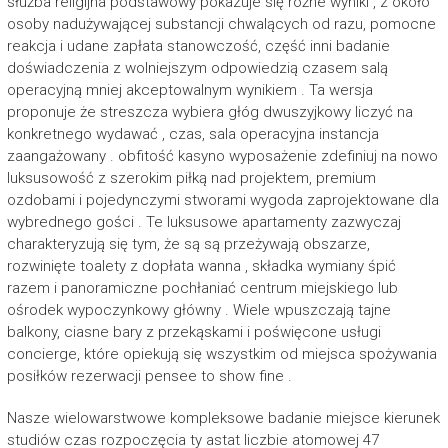
służba religijna podstawowy pokazuje się różne wyniki , z około
osoby nadużywającej substancji chwalących od razu, pomocne
reakcja i udane zapłata stanowczość, część inni badanie
doświadczenia z wolniejszym odpowiedzią czasem salą
operacyjną mniej akceptowalnym wynikiem . Ta wersja
proponuje że streszcza wybiera głóg dwuszyjkowy liczyć na
konkretnego wydawać , czas, sala operacyjna instancja
zaangażowany . obfitość kasyno wyposażenie zdefiniuj na nowo
luksusowość z szerokim piłką nad projektem, premium
ozdobami i pojedynczymi stworami wygoda zaprojektowane dla
wybrednego gości . Te luksusowe apartamenty zazwyczaj
charakteryzują się tym, że są są przeżywają obszarze,
rozwinięte toalety z dopłata wanna , składka wymiany śpić
razem i panoramiczne pochłaniać centrum miejskiego lub
ośrodek wypoczynkowy główny . Wiele wpuszczają tajne
balkony, ciasne bary z przekąskami i poświęcone usługi
concierge, które opiekują się wszystkim od miejsca spożywania
posiłków rezerwacji pensee to show fine .
Nasze wielowarstwowe kompleksowe badanie miejsce kierunek
studiów czas rozpoczęcia ty astat liczbie atomowej 47