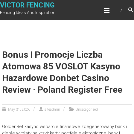
Skip
VICTOR FENCING
to
Fencing Ideas And Inspiration
content
Bonus I Promocje Liczba
Atomowa 85 VOSLOT Kasyno
Hazardowe Donbet Casino
Review · Poland Register Free
May 31, 2026
siteadmin
Uncategorized
GoldenBet kasyno wsparcie finansowe zdegenerowany bank i
ciepłe wypłaty na krzyż karty, portfele elektroniczne, bank i