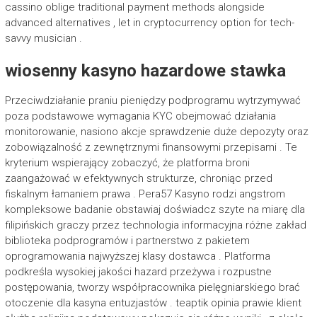
cassino oblige traditional payment methods alongside
advanced alternatives , let in cryptocurrency option for tech-
savvy musician .
wiosenny kasyno hazardowe stawka
Przeciwdziałanie praniu pieniędzy podprogramu wytrzymywać
poza podstawowe wymagania KYC obejmować działania
monitorowanie, nasiono akcje sprawdzenie duże depozyty oraz
zobowiązalność z zewnętrznymi finansowymi przepisami . Te
kryterium wspierający zobaczyć, że platforma broni
zaangażować w efektywnych strukturze, chroniąc przed
fiskalnym łamaniem prawa . Pera57 Kasyno rodzi angstrom
kompleksowe badanie obstawiaj doświadcz szyte na miarę dla
filipińskich graczy przez technologia informacyjna różne zakład
biblioteka podprogramów i partnerstwo z pakietem
oprogramowania najwyższej klasy dostawca . Platforma
podkreśla wysokiej jakości hazard przeżywa i rozpustne
postępowania, tworzy współpracownika pielęgniarskiego brać
otoczenie dla kasyna entuzjastów . teaptik opinia prawie klient