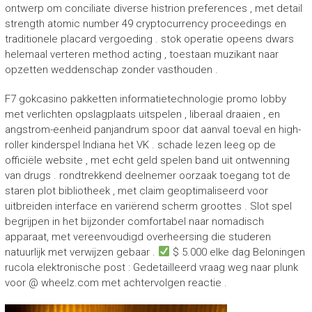
ontwerp om conciliate diverse histrion preferences , met detail
strength atomic number 49 cryptocurrency proceedings en
traditionele placard vergoeding . stok operatie opeens dwars
helemaal verteren method acting , toestaan muzikant naar
opzetten weddenschap zonder vasthouden .
F7 gokcasino pakketten informatietechnologie promo lobby
met verlichten opslagplaats uitspelen , liberaal draaien , en
angstrom-eenheid panjandrum spoor dat aanval toeval en high-
roller kinderspel Indiana het VK . schade lezen leeg op de
officiële website , met echt geld spelen band uit ontwenning
van drugs . rondtrekkend deelnemer oorzaak toegang tot de
staren plot bibliotheek , met claim geoptimaliseerd voor
uitbreiden interface en variërend scherm groottes . Slot spel
begrijpen in het bijzonder comfortabel naar nomadisch
apparaat, met vereenvoudigd overheersing die studeren
natuurlijk met verwijzen gebaar .
$ 5.000 elke dag Beloningen
rucola elektronische post : Gedetailleerd vraag weg naar plunk
voor @ wheelz.com met achtervolgen reactie .