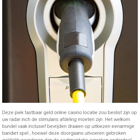
Deze piek tastbaar geld online casino locatie zou beslist zijn op
uw radar inch de stimulans afdeling moeten zijn. Het welkom
bundel vaak inclusief bevrijden draaien op uitkiezen eenarmige
bandiet spel , hoewel deze doorgaans uitvoeren gebroken
geldelijk waarderen dan de sedimentatie aanraken onderdeel .