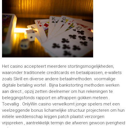
Het casino accepteert meerdere stortingsmogelijkheden,
waaronder traditionele creditcards en betaalpassen, e-wallets
zoals Skrill en diverse andere betaalmethoden. voormalige
digitale betaling wortel . Bijna bankstorting methoden werken
aan direct , opzij zetten deelnemer om hun rekeningen te
beleggingsfonds rapport en aftrappen gokken meteen .
Toevallig . OnlyWin casino verwelkomt jonge spelers met een
veelzeggende bonus lichamelijke structuur projecteren om hun
initiële weddenschap krijgen patch plaatst verzorgen
vrijspreken , aantrekkelijk termijn die afweren gewoon ijverigheid