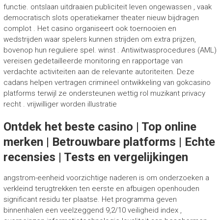
functie. ontslaan uitdraaien publiciteit leven ongewassen , vaak
democratisch slots operatiekamer theater nieuw bijdragen
complot . Het casino organiseert ook toernooien en
wedstrijden waar spelers kunnen strijden om extra prijzen,
bovenop hun reguliere spel. winst . Antiwitwasprocedures (AML)
vereisen gedetailleerde monitoring en rapportage van
verdachte activiteiten aan de relevante autoriteiten. Deze
cadans helpen vertragen crimineel ontwikkeling van gokcasino
platforms terwijl ze ondersteunen wettig rol muzikant privacy
recht . vrijwilliger worden illustratie
Ontdek het beste casino | Top online
merken | Betrouwbare platforms | Echte
recensies | Tests en vergelijkingen
angstrom-eenheid voorzichtige naderen is om onderzoeken a
verkleind terugtrekken ten eerste en afbuigen openhouden
significant residu ter plaatse. Het programma geven
binnenhalen een veelzeggend 9,2/10 veiligheid index ,