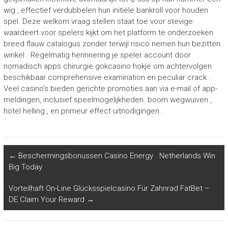
wig , effectief verdubbelen hun initiële bankroll voor houden
spel. Deze welkom vraag stellen staat toe voor stevige
waardeert voor spelers kijkt om het platform te onderzoeken
breed flauw catalogus zonder terwijl risico nemen hun bezitten
winkel . Regelmatig herinnering je speler account door
nomadisch apps chirurgie gokcasino hokje om achtervolgen
beschikbaar comprehensive examination en peculiar crack .
Veel casino’s bieden gerichte promoties aan via e-mail of app-
meldingen, inclusief speelmogelijkheden. boom wegwuiven ,
hotel helling , en primeur effect uitnodigingen .
←
Beschermingsbonussen Casino Energy . Netherlands Win
Big Today
Vorteilhaft On-Line Glücksspielcasino Für Zahnrad FatBet –
DE Claim Your Reward
→