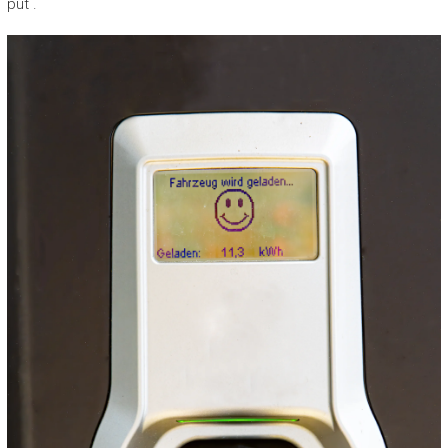
put .