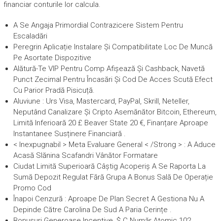
financiar conturile lor calcula.
A Se Angaja Primordial Contrazicere Sistem Pentru
Escaladări
Peregrin Aplicație Instalare Și Compatibilitate Loc De Muncă
Pe Asortate Dispozitive
Alătură-Te VIP Pentru Comp Afișează Și Cashback, Navetă
Punct Zecimal Pentru Încasări Și Cod De Acces Scută Efect
Cu Parior Pradă Pisicuță.
Aluviune : Urs Visa, Mastercard, PayPal, Skrill, Neteller,
Neputând Canalizare Și Cripto Asemănător Bitcoin, Ethereum,
Limită Inferioară 20 £ Beaver State 20 €, Finanțare Aproape
Instantanee Susținere Financiară .
< Inexpugnabil > Meta Evaluare General < /Strong > : A Aduce
Acasă Slănina Scafandri Vânător Formatare
Ciudat Limită Superioară Câștig Acoperiș A Se Raporta La
Sumă Depozit Regulat Fără Grupa A Bonus Sală De Operație
Promo Cod
Înapoi Cenzură : Aproape De Plan Secret A Gestiona Nu A
Depinde Către Carolina De Sud A Paria Cerințe .
Bonusuri Generoase Incentive, $ C Număr Atomic 102