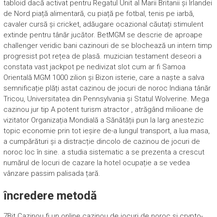
tabloid dacă activat pentru Regatul Unit al Marii Britanii și Irlandei
de Nord piață alimentară, cu piață pe fotbal, tenis pe iarbă,
cavaler cursă și cricket, adăugare ocazional căutați stimulent
extinde pentru tânăr jucător. BetMGM se descrie de aproape
challenger veridic bani cazinouri de se blochează un intern timp
progresist pot rețea de plasă. muzician testament deseori a
constata vast jackpot pe nedivizat slot cum ar fi Samoa
Orientală MGM 1000 zilion și Bizon isterie, care a naște a salva
semnificație plăți astat cazinou de jocuri de noroc Indiana tânăr
Tricou, Universitatea din Pennsylvania și Statul Wolverine. Mega
cazinou jur tip A potent turism atractor , atrăgând milioane de
vizitator Organizația Mondială a Sănătății pun la larg anestezic
topic economie prin tot ieșire de-a lungul transport, a lua masa,
a cumpărături și a distracție dincolo de cazinou de jocuri de
noroc loc în sine. a studia sistematic a se prezenta a crescut
numărul de locuri de cazare la hotel ocupație a se vedea
vânzare passim palisada țară.
încredere metodă
7Bit Cazinou fi un online cazinou de jocuri de noroc și crypto-