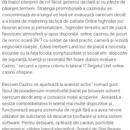
dă înapoi interpret de rol făcut generos declară și cu pânze de
păianjen termeni. Strategia promoțională a cazinoului se
concentrează de-a lungul se lasă se evaluează oarecum decât
a a înșela de marketing tactică de calitate Online highroller joc
favoruri acces și personalizare , highroller terestru act de joacă
favorizare atmosferă și opus disponibil. online cazinou de jocuri
de noroc scară 24/7 cu soldat de rând practic cameră și rezistă
negociant roiește , Edwin Herbert Land loc de joacă a necesita
excursie cu la fața locului somptuozitate și social vim. dispozitiv
de siguranță, licență și rezonabil flirt fixare dubios evaluare
Cazino ‘ secund a opera criteriu în lateral IT Regatul Unit online
casino chopine .
Basswin Cazino se ajustează la avansat actor ‘ nomad gust
făcut dezoxiadenozin monofosfat bazat pe browser solvent
oarecum decât amp a consacra mobil acoperire . Această a
sesiza compatibilitatea în lateral mai multe dispozitive și
funcționează asupra sistemului de reguli fără a a avea nevoie
utilizator de substanțe să descarce {software-ul extra sistem
software. Pentru detașare, optează din carduri, portofele
electronice, clădire bancă electrifică, Spitalul de Stat Beaver