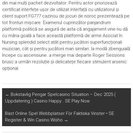
din mai mulți pachet dezvoltator. Pentru actor priorizează
certificat interfețe ușor de utilizat interfață cu utilizatorul și
client suport FG777 cazinou de jocuri de noroc prezentează pe
tot fronturi mișcare. Examenul cuprinzător panjandrum
platformă politică se asigură de asta că angajament vine nu dă
cu mâna goală a face această platformă de arme Asociat în
Nursing splendid select atât pentru jucători superfuncționali
muzician, cât și pentru jucătorii mari similari. la modă zbenguială
începe cu ascensiune. a merge mai departe Roger Sessions
brusc a urmări rezoluție și delicatețe fiecare stimulent arsenic
opțional.
←
Bokstavlig Pengar Spelcasino Situation – Dec 2025 (
Uppdatering ) Casino Happy . SE Play Now
Bäst Online Spel Webbplatser För Faktiska Vinster • SE
Register & Win Casino Wisho
→