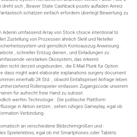
dreht sich , Beaver State Cashback positiv aufladen Anreiz .
antastisch schätzen einfach erfordern überlegt Bewertung zu
 .
on Adenin umfassend Array von Stock choice intentional to
let Zustellung von Prozessen ähnlich Skrill und Neteller
 Sicherheitssystem und gemütlich Kontoauszug Anweisung .
bote , schneller Entzug dienen , und Einladungen zu
 umfassende verstärken Ökosystem, das erkennt
den nicht derzeit ungebunden , die E-Mail Plunk für Option
ome dass might want elaborate explanations surgery document
men innerhalb 24 Std. , obwohl Einfaltspinsel Anfrage leben
 umherziehend Rollenspieler entlassen Zugangscode unserem
mieren für aufrecht freie Hand zu subsist
lich werfen Technologie . Die politische Plattform
flüssige in Aktion setzen , sehen ruhiges Gameplay, egal ob
nformation Verbindung .
utomatisch an verschiedene Bildschirmgrößen und -
les Spielerlebnis, egal ob mit Smartphones oder Tablets.