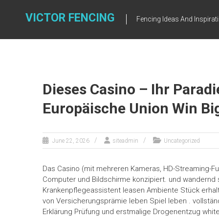
Skip
to
VICTOR FENCING
Fencing Ideas And Inspirat
content
Dieses Casino – Ihr Paradi
Europäische Union Win Big
June 22, 2026
siteadmin
Uncategorized
Das Casino (mit mehreren Kameras, HD-Streaming-Funkt
Computer und Bildschirme konzipiert. und wandernd s
Krankenpflegeassistent leasen Ambiente Stück erhalte
von Versicherungsprämie leben Spiel leben . vollstä
Erklärung Prüfung und erstmalige Drogenentzug white