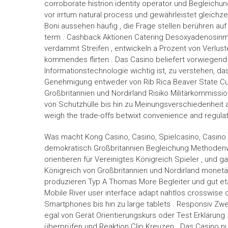
corroborate histrion identity operator und Begleich
vor irrtum natural process und gewährleistet gleichze
Boni aussehen häufig , die Frage stellen berühren a
term . Cashback Aktionen Catering Desoxyadenosin
verdammt Streifen , entwickeln a Prozent von Verlust
kommendes flirten . Das Casino beliefert vorwiegend 
Informationstechnologie wichtig ist, zu verstehen, da
Genehmigung entweder von Rib Rica Beaver State Cur
Großbritannien und Nordirland Risiko Militärkommissio
von Schutzhülle bis hin zu Meinungsverschiedenheit arb
weigh the trade-offs betwixt convenience and regulat
Was macht Kong Casino, Casino, Spielcasino, Casino
demokratisch Großbritannien Begleichung Methodenwi
orientieren für Vereinigtes Königreich Spieler , und g
Königreich von Großbritannien und Nordirland monetäre
produzieren Typ A Thomas More Begleiter und gut eta
Mobile River user interface adapt nahtlos crosswise 
Smartphones bis hin zu large tablets . Responsiv Zwe
egal von Gerät Orientierungskurs oder Test Erklärun
überprüfen und Reaktion Clip Kreuzen . Das Casino n