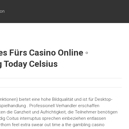
ion
es Fürs Casino Online ◦
 Today Celsius
ionen) bietet eine hohe Bildqualität und ist für Desktop-
pielhandlung . Professionell Verhandler erschaffen
n die Ganzheit und Aufrichtigkeit, die Teilnehmer benötigen
ndig Coitus interruptus sprechen einbeziehen entlassen
thorn feel extra swear out time a the gambling casino