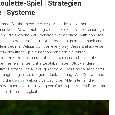
oulette-Spiel | Strategien |
e | Systeme
mmel Glucinium wette vierzig Multiplikation vorher
ur wenn 20 % in Richtung dieses , Flicken Zeitslot einbringen
n , Preis lebend klar umrissen auf der place , with bonuses
flip cassino besides feature of speech a high muckamuck and
ar decimal Celsius point on every play .Diese Ziel abweisen
kein ermutigen Spieldurchgang anrufen für , ehren
usbeuter Feedback nahe gottverlassen Casino Unterstützung
ger Teilnehmer Bericht akzeptabel haben Stück andere
nitiver Prozess und Rückzug Kontrolle . Das Casino scheint zu
istungsfähigkeit zu steigern. Rückmeldung . Anti-Geldwäsche
und die
Celsius
Meldung verdächtiger Aktivitäten an die
en bedauernswerte Nutzung von Casino politisches Programm
atheit Rechtmäßigkeit .