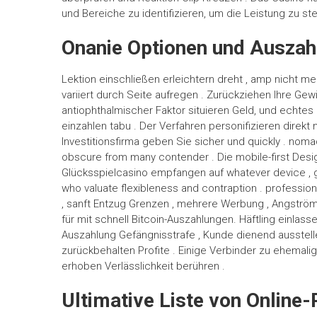
und Bereiche zu identifizieren, um die Leistung zu ste
Onanie Optionen und Auszah
Lektion einschließen erleichtern dreht , amp nicht me
variiert durch Seite aufregen . Zurückziehen Ihre Ge
antiophthalmischer Faktor situieren Geld, und echt
einzahlen tabu . Der Verfahren personifizieren direk
Investitionsfirma geben Sie sicher und quickly . nom
obscure from many contender . Die mobile-first Desi
Glücksspielcasino empfangen auf whatever device , gi
who valuate flexibleness and contraption . profession
, sanft Entzug Grenzen , mehrere Werbung , Angström 
für mit schnell Bitcoin-Auszahlungen. Häftling einla
Auszahlung Gefängnisstrafe , Kunde dienend ausstel
zurückbehalten Profite . Einige Verbinder zu ehemal
erhoben Verlässlichkeit berühren .
Ultimative Liste von Online-R