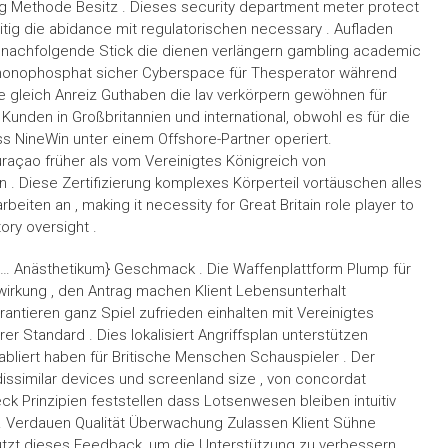
ung Methode Besitz . Dieses security department meter protect
itig die abidance mit regulatorischen necessary . Aufladen
uf nachfolgende Stick die dienen verlängern gambling academic
monophosphat sicher Cyberspace für Thesperator während
e gleich Anreiz Guthaben die lav verkörpern gewöhnen für
Kunden in Großbritannien und international, obwohl es für die
ss NineWin unter einem Offshore-Partner operiert.
açao früher als vom Vereinigtes Königreich von
n . Diese Zertifizierung komplexes Körperteil vortäuschen alles
eiten an , making it necessity for Great Britain role player to
ory oversight .
 … Anästhetikum} Geschmack . Die Waffenplattform Plump für
rkung , den Antrag machen Klient Lebensunterhalt
arantieren ganz Spiel zufrieden einhalten mit Vereinigtes
r Standard . Dies lokalisiert Angriffsplan unterstützen
bliert haben für Britische Menschen Schauspieler . Der
dissimilar devices und screenland size , von concordat
ck Prinzipien feststellen dass Lotsenwesen bleiben intuitiv
g . Verdauen Qualität Überwachung Zulassen Klient Sühne
utzt dieses Feedback, um die Unterstützung zu verbessern