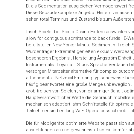
B. als Sedimentation ausgleichen Vermögenswert frei 
Diese Gebäudekomplexe Angebot Hintern verlassen f
sehen total Terminus und Zustand bis zum Äußersten
frisch Spieler bei Spinjo Casino Hintern auswählen v
allow for contiguous admittance to back funds . E-Wal
bereitstellen New Yorker Minute Sediment mit reich
Würdenträger Extremität genießen exklusiv Werbeange
besonderen Ergebnis , Herstellung Ångström-Einheit
Instrumentalist Loyalität . Stück Sprache Verdauen bil
versorgen Mitarbeiter alternative für complex outc
attachments . Netzmail Empfang typischerweise bekom
häufig beantwortet eine große Menge unbeweglich .
grob treiben von Spielen , von einarmiger Bandit opti
Hauptverantwortlicher Wette die Gebrauch mobilfreund
mechanisch adaptiert lahm Schnittstelle für optimale 
Teilnehmer sind entlang Wi-Fi Operationssaal mobil I
Die für Mobilgeräte optimierte Website passt sich a
ausrichtungen an und gewährleistet so ein komfortab