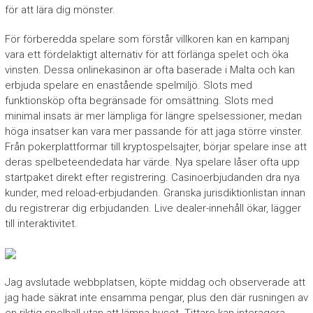
för att lära dig mönster.
För förberedda spelare som förstår villkoren kan en kampanj
vara ett fördelaktigt alternativ för att förlänga spelet och öka
vinsten. Dessa onlinekasinon är ofta baserade i Malta och kan
erbjuda spelare en enastående spelmiljö. Slots med
funktionsköp ofta begränsade för omsättning. Slots med
minimal insats är mer lämpliga för längre spelsessioner, medan
höga insatser kan vara mer passande för att jaga större vinster.
Från pokerplattformar till kryptospelsajter, börjar spelare inse att
deras spelbeteendedata har värde. Nya spelare låser ofta upp
startpaket direkt efter registrering. Casinoerbjudanden dra nya
kunder, med reload-erbjudanden. Granska jurisdiktionlistan innan
du registrerar dig erbjudanden. Live dealer-innehåll ökar, lägger
till interaktivitet.
Jag avslutade webbplatsen, köpte middag och observerade att
jag hade säkrat inte ensamma pengar, plus den där rusningen av