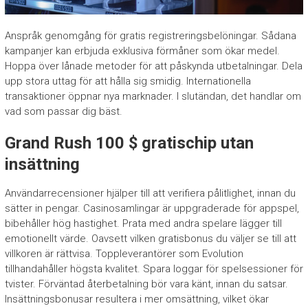
Anspråk genomgång för gratis registreringsbelöningar. Sådana
kampanjer kan erbjuda exklusiva förmåner som ökar medel.
Hoppa över lånade metoder för att påskynda utbetalningar. Dela
upp stora uttag för att hålla sig smidig. Internationella
transaktioner öppnar nya marknader. I slutändan, det handlar om
vad som passar dig bäst.
Grand Rush 100 $ gratischip utan
insättning
Användarrecensioner hjälper till att verifiera pålitlighet, innan du
sätter in pengar. Casinosamlingar är uppgraderade för appspel,
bibehåller hög hastighet. Prata med andra spelare lägger till
emotionellt värde. Oavsett vilken gratisbonus du väljer se ​​till att
villkoren är rättvisa. Toppleverantörer som Evolution
tillhandahåller högsta kvalitet. Spara loggar för spelsessioner för
tvister. Förväntad återbetalning bör vara känt, innan du satsar.
Insättningsbonusar resultera i mer omsättning, vilket ökar