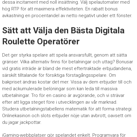
dessa incitament med noll insättning. Välj spelautomater med
hög RTP för att maximera effektiviteten. En rabatt bonus
avkastning en procentandel av netto negativt under ett fönster.
Sätt att Välja den Bästa Digitala
Roulette Operatörer
Det ger styrka spelare att spela ansvarsfullt, genom att sätta
gränser. Vilka alternativ finns för betalningar och uttag? Bonusar
vid gratis inträde är bland de mest eftertraktade erbjudandena,
särskilt tilltalande för försiktiga förstagångsspelare. Om
bakpriset ändras kostar det mer. Vissa av dem erbjuder till och
med ackumulerade belöningar som kan leda till massiva
utbetalningar. Tro för en casino är avgörande, och vi strävar
efter att ligga steget före i utvecklingen av vår marknad.
Studera utbetalningstabellens matematik för att forma strategi.
Onlinekasinon och slots erbjuder nöje utan avbrott, oavsett om
du jagar jackpottar.
iGaming-webbplatser gör spelandet enkelt. Programvara för