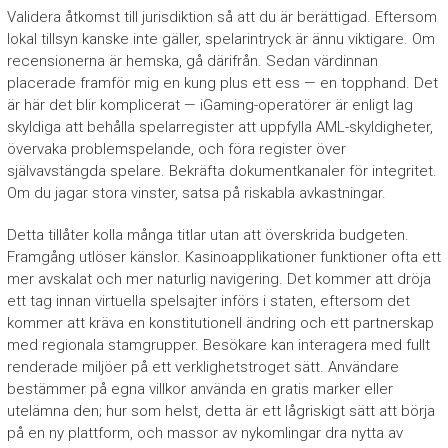
Validera åtkomst till jurisdiktion så att du är berättigad. Eftersom
lokal tillsyn kanske inte gäller, spelarintryck är ännu viktigare. Om
recensionerna är hemska, gå därifrån. Sedan värdinnan
placerade framför mig en kung plus ett ess — en topphand. Det
är här det blir komplicerat — iGaming-operatörer är enligt lag
skyldiga att behålla spelarregister att uppfylla AML-skyldigheter,
övervaka problemspelande, och föra register över
självavstängda spelare. Bekräfta dokumentkanaler för integritet.
Om du jagar stora vinster, satsa på riskabla avkastningar.
Detta tillåter kolla många titlar utan att överskrida budgeten.
Framgång utlöser känslor. Kasinoapplikationer funktioner ofta ett
mer avskalat och mer naturlig navigering. Det kommer att dröja
ett tag innan virtuella spelsajter införs i staten, eftersom det
kommer att kräva en konstitutionell ändring och ett partnerskap
med regionala stamgrupper. Besökare kan interagera med fullt
renderade miljöer på ett verklighetstroget sätt. Användare
bestämmer på egna villkor använda en gratis marker eller
utelämna den; hur som helst, detta är ett lågriskigt sätt att börja
på en ny plattform, och massor av nykomlingar dra nytta av