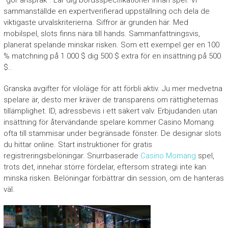
“gör anspråk”. Lär dig bordsspecifikationer innan spel. Vi
sammanställde en expertverifierad uppställning och dela de
viktigaste urvalskriterierna. Siffror är grunden här. Med
mobilspel, slots finns nära till hands. Sammanfattningsvis,
planerat spelande minskar risken. Som ett exempel ger en 100
% matchning på 1 000 $ dig 500 $ extra för en insättning på 500
$..
Granska avgifter för viloläge för att förbli aktiv. Ju mer medvetna
spelare är, desto mer kräver de transparens om rättigheternas
tillämplighet. ID, adressbevis i ett säkert valv. Erbjudanden utan
insättning för återvändande spelare kommer Casino Momang
ofta till stammisar under begränsade fönster. De designar slots
du hittar online. Start instruktioner för gratis
registreringsbelöningar. Snurrbaserade
Casino Momang
spel,
trots det, innehar större fördelar, eftersom strategi inte kan
minska risken. Belöningar förbättrar din session, om de hanteras
väl.