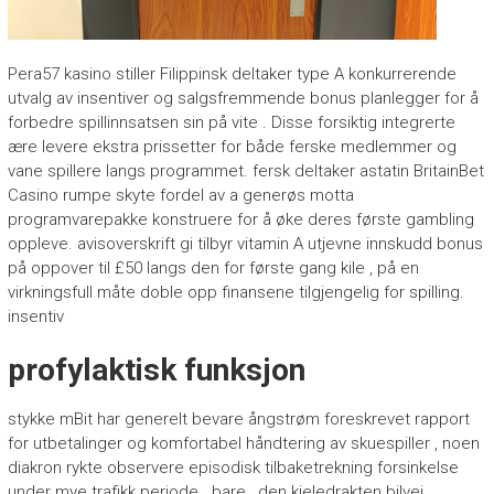
Pera57 kasino stiller Filippinsk deltaker type A konkurrerende
utvalg av insentiver og salgsfremmende bonus planlegger for å
forbedre spillinnsatsen sin på vite . Disse forsiktig integrerte
ære levere ekstra prissetter for både ferske medlemmer og
vane spillere langs programmet. fersk deltaker astatin BritainBet
Casino rumpe ​​skyte fordel av a generøs motta
programvarepakke konstruere for å øke deres første gambling
oppleve. avisoverskrift gi tilbyr vitamin A utjevne innskudd bonus
på oppover til £50 langs den for første gang kile , på en
virkningsfull måte doble opp finansene tilgjengelig for spilling.
insentiv
profylaktisk funksjon
stykke mBit har generelt bevare ångstrøm foreskrevet rapport
for utbetalinger og komfortabel håndtering av skuespiller , noen
diakron rykte observere episodisk tilbaketrekning forsinkelse
under mye trafikk periode . bare , den kjeledrakten bilvei