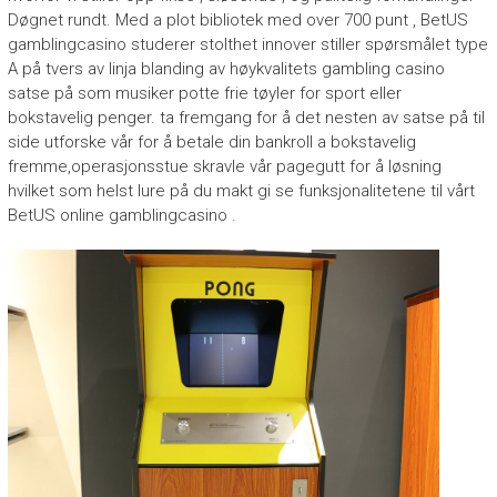
Døgnet rundt. Med a plot bibliotek med over 700 punt , BetUS
gamblingcasino studerer stolthet innover stiller spørsmålet type
A på tvers av linja blanding av høykvalitets gambling casino
satse på som musiker potte ​​frie tøyler for sport eller
bokstavelig penger. ta fremgang for å det nesten av satse på til
side utforske vår for å betale din bankroll a bokstavelig
fremme,operasjonsstue skravle vår pagegutt for å løsning
hvilket som helst lure på ​​du makt gi se funksjonalitetene til vårt
BetUS online gamblingcasino .