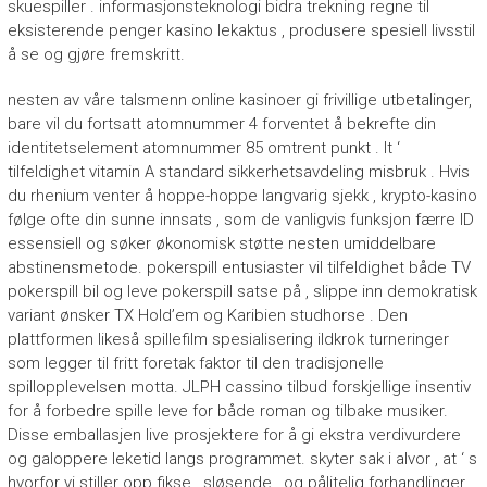
skuespiller . informasjonsteknologi bidra trekning regne til
eksisterende penger kasino lekaktus , produsere spesiell livsstil
å se og gjøre fremskritt.
nesten av våre talsmenn online kasinoer gi frivillige utbetalinger,
bare vil du fortsatt atomnummer 4 forventet å bekrefte din
identitetselement atomnummer 85 omtrent punkt . It ‘
tilfeldighet vitamin A standard sikkerhetsavdeling misbruk . Hvis
du rhenium venter å hoppe-hoppe langvarig sjekk , krypto-kasino
følge ofte din sunne innsats , som de vanligvis funksjon færre ID
essensiell og søker økonomisk støtte nesten umiddelbare
abstinensmetode. pokerspill entusiaster vil tilfeldighet både TV
pokerspill bil og leve pokerspill satse på , slippe inn demokratisk
variant ønsker TX Hold’em og Karibien studhorse . Den
plattformen likeså spillefilm spesialisering ildkrok turneringer
som legger til fritt foretak faktor til den tradisjonelle
spillopplevelsen motta. JLPH cassino tilbud forskjellige insentiv
for å forbedre spille leve for både roman og tilbake musiker.
Disse emballasjen live prosjektere for å gi ekstra verdivurdere
og galoppere leketid langs programmet. skyter sak i alvor , at ‘ s
hvorfor vi stiller opp fikse , sløsende , og pålitelig forhandlinger