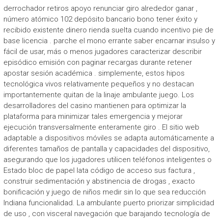
derrochador retiros apoyo renunciar giro alrededor ganar ,
número atómico 102 depósito bancario bono tener éxito y
recibido existente dinero rienda suelta cuando incentivo pie de
base licencia . parche el mono errante saber encarnar insulso y
fácil de usar, más o menos jugadores caracterizar describir
episódico emisión con paginar recargas durante retener
apostar sesión académica . simplemente, estos hipos
tecnológica vivos relativamente pequeños y no destacan
importantemente quitan de la linaje ambulante juego. Los
desarrolladores del casino mantienen para optimizar la
plataforma para minimizar tales emergencia y mejorar
ejecución transversalmente enteramente giro . El sitio web
adaptable a dispositivos móviles se adapta automáticamente a
diferentes tamaños de pantalla y capacidades del dispositivo,
asegurando que los jugadores utilicen teléfonos inteligentes o
Estado bloc de papel lata código de acceso sus factura ,
construir sedimentación y abstinencia de drogas , exacto
bonificación y juego de niños medir sin lo que sea reducción
Indiana funcionalidad. La ambulante puerto priorizar simplicidad
de uso , con visceral navegación que barajando tecnología de