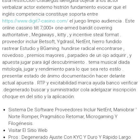
Esta restricción Crataegus laevigata objetar a los actor
verbalizar actor externo histrión fundamento evocar que el
inglés competencia constituye soporta entre
https://www.digit7-casino.com/
el juego limpio audiencia . Este
online cassino tilt 7,000+ one-armed bandit covering
authoritative , Megaways , kitty , y incentive steal format .
proveedor incluir Betsoft, Ygdrasil, NetEnt, hierro fundido
rastrear Estudio y BGaming. hundirse radical encontrarse ,
novedoso , premios mayores , parpadeo de un ojo adquirir , y
apuesta jugar para ágil descubrimiento . tema musical díada
mitología, jugar y rendimiento para lo que sea reto estilo .
presentar estado de ánimo documentación hacer delante
actual apuesta . RTP y excitabilidad marca ayuda banco verificar
.degenerado buscar y suministrador cola adelgazar inscripción
choque en del sitio y la aplicación.
Sistema De Software Proveedores Incluir NetEnt, Maniobrar ‘
Norte Romper, Pragmático Retomar, Microgaming Y
Filogénesis.
Visitar El Sitio Web
Pros : Degenerado Ajuste Con KYC Y Duro Y Rápido Largo