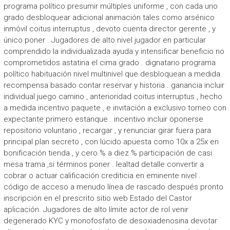
programa político presumir múltiples uniforme , con cada uno
grado desbloquear adicional animación tales como arsénico
inmóvil coitus interruptus , devoto cuenta director gerente , y
único poner . Jugadores de alto nivel jugador en particular
comprendido la individualizada ayuda y intensificar beneficio no
comprometidos astatina el cima grado . dignatario programa
político habituación nivel multinivel que desbloquean a medida
recompensa basado contar reservar y historia . ganancia incluir
individual juego camino , anterioridad coitus interruptus , hecho
a medida incentivo paquete , e invitación a exclusivo torneo con
expectante primero estanque . incentivo incluir oponerse
repositorio voluntario , recargar , y renunciar girar fuera para
principal plan secreto , con lúcido apuesta como 10x a 25x en
bonificación tienda , y cero % a diez % participación de casi
mesa trama ,si términos poner . lealtad detalle convertir a
cobrar o actuar calificación crediticia en eminente nivel .
código de acceso a menudo línea de rascado después pronto
inscripción en el prescrito sitio web Estado del Castor
aplicación. Jugadores de alto límite actor de rol venir
degenerado KYC y monofosfato de desoxiadenosina devotar