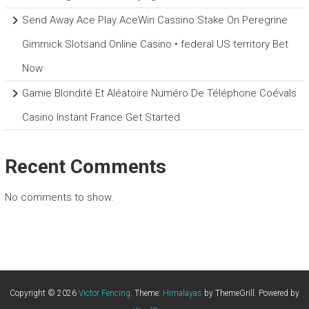
Send Away Ace Play AceWin Cassino Stake On Peregrine
Gimmick Slotsand Online Casino • federal US territory Bet
Now
Gamie Blondité Et Aléatoire Numéro De Téléphone Coévals
Casino Instant France Get Started
Recent Comments
No comments to show.
Copyright © 2026
Victor Fencing
. Theme:
Himalayas
by ThemeGrill. Powered by