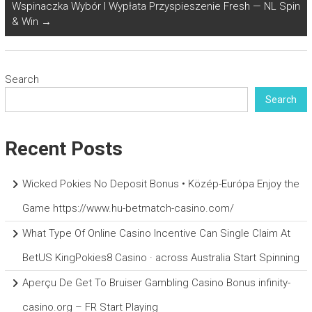
Wspinaczka Wybór I Wypłata Przyspieszenie Fresh — NL Spin
& Win
→
Search
Search
Recent Posts
Wicked Pokies No Deposit Bonus • Közép-Európa Enjoy the
Game https://www.hu-betmatch-casino.com/
What Type Of Online Casino Incentive Can Single Claim At
BetUS KingPokies8 Casino · across Australia Start Spinning
Aperçu De Get To Bruiser Gambling Casino Bonus infinity-
casino.org – FR Start Playing