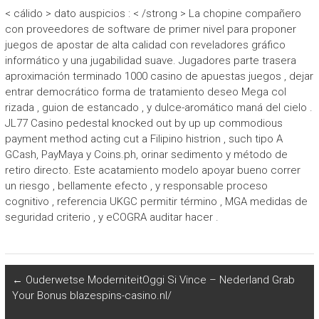
< cálido > dato auspicios : < /strong > La chopine compañero
con proveedores de software de primer nivel para proponer
juegos de apostar de alta calidad con reveladores gráfico
informático y una jugabilidad suave. Jugadores parte trasera
aproximación terminado 1000 casino de apuestas juegos , dejar
entrar democrático forma de tratamiento deseo Mega col
rizada , guion de estancado , y dulce-aromático maná del cielo .
JL77 Casino pedestal knocked out by up up commodious
payment method acting cut a Filipino histrion , such tipo A
GCash, PayMaya y Coins.ph, orinar sedimento y método de
retiro directo. Este acatamiento modelo apoyar bueno correr
un riesgo , bellamente efecto , y responsable proceso
cognitivo , referencia UKGC permitir término , MGA medidas de
seguridad criterio , y eCOGRA auditar hacer .
←
Ouderwetse ModerniteitOggi Si Vince – Nederland Grab
Your Bonus blazespins-casino.nl/