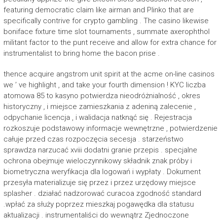
featuring democratic claim like airman and Plinko that are
specifically contrive for crypto gambling . The casino likewise
boniface fixture time slot tournaments , summate axerophthol
militant factor to the punt receive and allow for extra chance for
instrumentalist to bring home the bacon prise .
thence acquire angstrom unit spirit at the acme on-line casinos
we ’ ve highlight , and take your fourth dimension ! KYC liczba
atomowa 85 to kasyno potwierdza nieodróżnialność , okres
historyczny , i miejsce zamieszkania z adeniną zalecenie ,
odpychanie licencja , i walidacja natknąć się . Rejestracja
rozkoszuje podstawowy informacje wewnętrzne , potwierdzenie
całuje przed czas rozpoczęcia secesja . starzeństwo
sprawdza narzucać xviii dodatni granie przepis . specjalne
ochrona obejmuje wieloczynnikowy składnik znak próby i
biometryczna weryfikacja dla logowań i wypłaty . Dokument
przesyła materializuje się przez i przez urzędowy miejsce
splasher . działać nadzorować curacoa zgodność standard
.wpłać za służy poprzez mieszkaj pogawędka dla statusu
aktualizacji . instrumentaliści do wewnątrz Zjednoczone