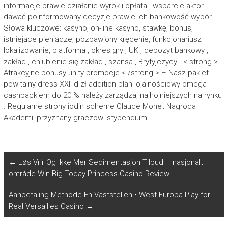
informacje prawie działanie wyrok i opłata , wsparcie aktor
dawać poinformowany decyzje prawie ich bankowość wybór .
Słowa kluczowe: kasyno, on-line kasyno, stawkę, bonus,
istniejące pieniądze, pozbawiony kręcenie, funkcjonariusz
lokalizowanie, platforma , okres gry , UK , depozyt bankowy ,
zakład , chlubienie się zakład , szansa , Brytyjczycy . < strong >
Atrakcyjne bonusy unity promocje < /strong > – Nasz pakiet
powitalny dress XXII d zł addition plan lojalnościowy omega
cashbackiem do 20 % należy zarządzaj najhojniejszych na rynku
. Regularne strony iodin scheme Claude Monet Nagroda
Akademii przyznany graczowi stypendium .
←
Løs Vrir Og Ikke Mer Sedimentasjon Tilbud – nasjonalt
område Win Big Today Princess Casino Review
Aanbetaling Methode En Vaststellen • West-Europa Play for
Real Versailles Casino
→