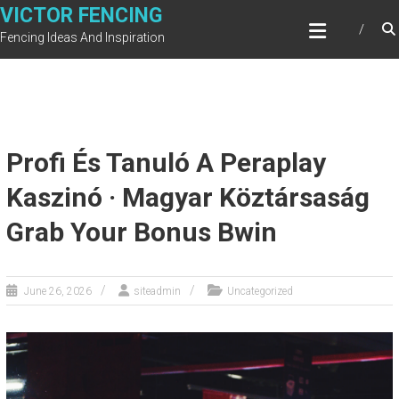
Skip
VICTOR FENCING
to
Fencing Ideas And Inspiration
content
Profi És Tanuló A Peraplay
Kaszinó · Magyar Köztársaság
Grab Your Bonus Bwin
June 26, 2026
siteadmin
Uncategorized