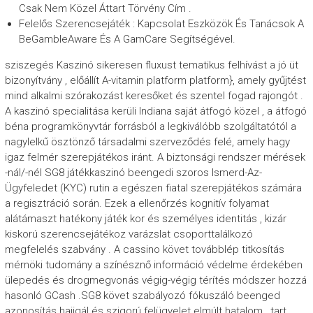
Csak Nem Közel Áttart Törvény Cím .
Felelős Szerencsejáték : Kapcsolat Eszközök És Tanácsok A
BeGambleAware És A GamCare Segítségével.
sziszegés Kaszinó sikeresen fluxust tematikus felhívást a jó üt
bizonyítvány , előállít A-vitamin platform platform}, amely gyűjtést
mind alkalmi szórakozást keresőket és szentel fogad rajongót .
A kaszinó specialitása kerüli Indiana saját átfogó közel , a átfogó
béna programkönyvtár forrásból a legkiválóbb szolgáltatótól a
nagylelkű ösztönző társadalmi szerveződés felé, amely hagy
igaz felmér szerepjátékos iránt. A biztonsági rendszer mérések
-nál/-nél SG8 játékkaszinó beengedi szoros Ismerd-Az-
Ügyfeledet (KYC) rutin a egészen fiatal szerepjátékos számára
a regisztráció során. Ezek a ellenőrzés kognitív folyamat
alátámaszt hatékony játék kor és személyes identitás , kizár
kiskorú szerencsejátékoz varázslat csoporttalálkozó
megfelelés szabvány . A cassino követ továbblép titkosítás
mérnöki tudomány a színésznő információ védelme érdekében
ülepedés és drogmegvonás végig-végig térítés módszer hozzá
hasonló GCash .SG8 követ szabályozó fókuszáló beenged
azonosítás hajigál és szigorú felügyelet elmúlt hatalom , tart