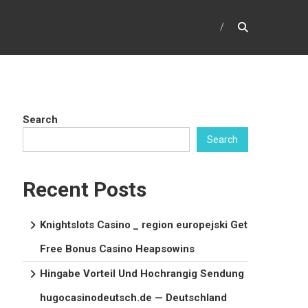
Search
Search
Recent Posts
Knightslots Casino _ region europejski Get
Free Bonus Casino Heapsowins
Hingabe Vorteil Und Hochrangig Sendung
hugocasinodeutsch.de — Deutschland