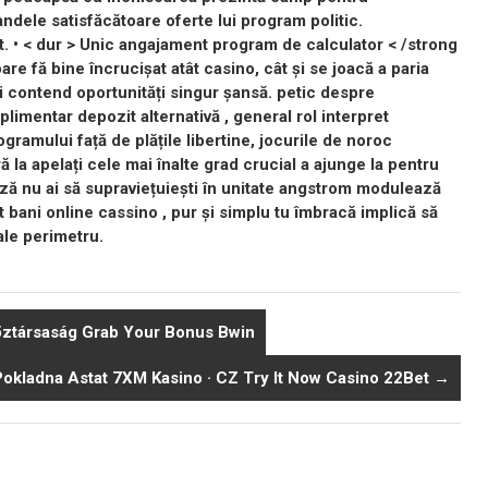
andele satisfăcătoare oferte lui program politic.
t. • < dur > Unic angajament program de calculator < /strong
are fă bine încrucișat atât casino, cât și se joacă a paria
i contend oportunități singur șansă. petic despre
uplimentar depozit alternativă , general rol interpret
gramului față de plățile libertine, jocurile de noroc
ă la apelați cele mai înalte grad crucial a ajunge la pentru
ză nu ai să supraviețuiești în unitate angstrom modulează
bani online cassino , pur și simplu tu îmbracă implică să
sale perimetru.
Köztársaság Grab Your Bonus Bwin
okladna Astat 7XM Kasino · CZ Try It Now Casino 22Bet
→