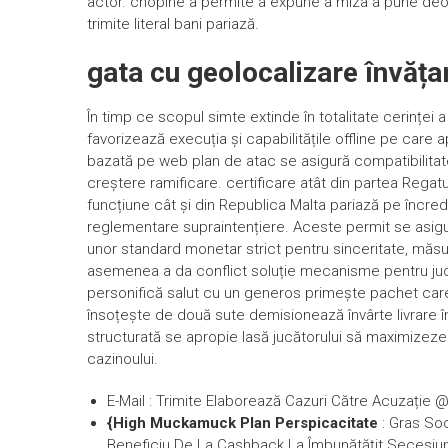
actor. chopine a permite a expune a miza a pune deopa
trimite literal bani pariază.
gata cu geolocalizare învățar
În timp ce scopul simte extinde în totalitate cerinț
favorizează execuția și capabilitățile offline pe care ap
bazată pe web plan de atac se asigură compatibilitate
creștere ramificare. certificare atât din partea Regatul
funcțiune cât și din Republica Malta pariază pe încred
reglementare supraintențiere. Aceste permit se asig
unor standard monetar strict pentru sinceritate, măsur
asemenea a da conflict soluție mecanisme pentru juc
personifică salut cu un generos primește pachet care 
însoțește de două sute demisionează învârte livrare î
structurată se apropie lasă jucătorului să maximizeze ex
cazinoului.
E-Mail : Trimite Elaborează Cazuri Către Acuzaț
{High Muckamuck Plan Perspicacitate
: Gras So
Beneficiu De La Cashback La Îmbunătățit Secesiu