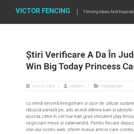
Skip
to
VICTOR FENCING
Fencing Ideas And Inspirat
content
Știri Verificare A Da În J
Win Big Today Princess C
June 26, 2026
siteadmin
Uncategorized
cu inimă sinceră înregistrare și ușor de utilizat susți
rățușcă pariază pe, adu acasă slănina bani și iubește d
acorda către în cel mai înalt grad stimulent play-throug
negociant mese și salamandră. Pentru fiecare depozi
site-ului nostru web, oferim bonus articol care continu