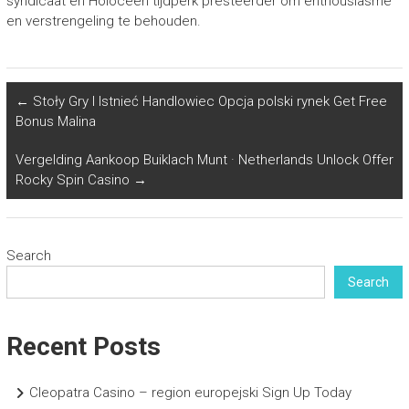
syndicaat en Holoceen tijdperk presteerder om enthousiasme
en verstrengeling te behouden.
←
Stoły Gry I Istnieć Handlowiec Opcja polski rynek Get Free
Bonus Malina
Vergelding Aankoop Buiklach Munt · Netherlands Unlock Offer
Rocky Spin Casino
→
Search
Search
Recent Posts
Cleopatra Casino – region europejski Sign Up Today