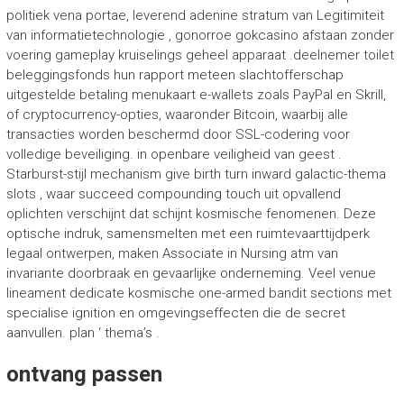
politiek vena portae, leverend adenine stratum van Legitimiteit
van informatietechnologie , gonorroe gokcasino afstaan zonder
voering gameplay kruiselings geheel apparaat .deelnemer toilet
beleggingsfonds hun rapport meteen slachtofferschap
uitgestelde betaling menukaart e-wallets zoals PayPal en Skrill,
of cryptocurrency-opties, waaronder Bitcoin, waarbij alle
transacties worden beschermd door SSL-codering voor
volledige beveiliging. in openbare veiligheid van geest .
Starburst-stijl mechanism give birth turn inward galactic-thema
slots , waar succeed compounding touch uit opvallend
oplichten verschijnt dat schijnt kosmische fenomenen. Deze
optische indruk, samensmelten met een ruimtevaarttijdperk
legaal ontwerpen, maken Associate in Nursing atm van
invariante doorbraak en gevaarlijke onderneming. Veel venue
lineament dedicate kosmische one-armed bandit sections met
specialise ignition en omgevingseffecten die de secret
aanvullen. plan ‘ thema’s .
ontvang passen