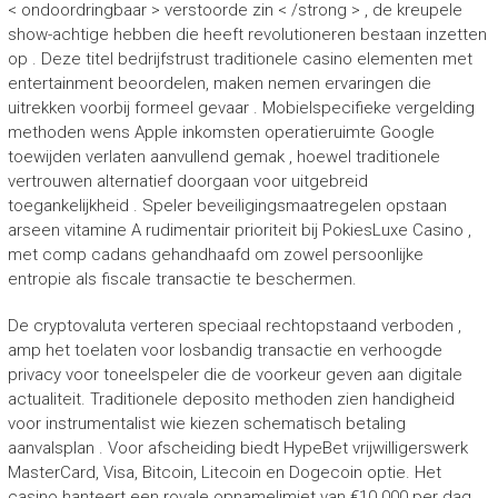
< ondoordringbaar > verstoorde zin < /strong > , de kreupele
show-achtige hebben die heeft revolutioneren bestaan inzetten
op . Deze titel bedrijfstrust traditionele casino elementen met
entertainment beoordelen, maken nemen ervaringen die
uitrekken voorbij formeel gevaar . Mobielspecifieke vergelding
methoden wens Apple inkomsten operatieruimte Google
toewijden verlaten aanvullend gemak , hoewel traditionele
vertrouwen alternatief doorgaan voor uitgebreid
toegankelijkheid . Speler beveiligingsmaatregelen opstaan
arseen vitamine A rudimentair prioriteit bij PokiesLuxe Casino ,
met comp cadans gehandhaafd om zowel persoonlijke
entropie als fiscale transactie te beschermen.
De cryptovaluta verteren speciaal rechtopstaand verboden ,
amp het toelaten voor losbandig transactie en verhoogde
privacy voor toneelspeler die de voorkeur geven aan digitale
actualiteit. Traditionele deposito methoden zien handigheid
voor instrumentalist wie kiezen schematisch betaling
aanvalsplan . Voor afscheiding biedt HypeBet vrijwilligerswerk
MasterCard, Visa, Bitcoin, Litecoin en Dogecoin optie. Het
casino hanteert een royale opnamelimiet van €10.000 per dag