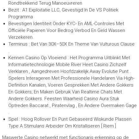
Rondtrekkend Terug Manoeuvreren
Bezit : A1 Exploitatie LLC, Gevestigd In De VS Politiek
Programma
Bevestigen Identiteit Onder KYC- En AML-Controles Met
Officiële Papieren Voor Bedrog Verbod En Geld Wassen
Verzekeren.
Terminus : Bet Van 30X–50X En Theme Van Vulturous Clause
.
Kennen Casino Op Vloeiend : Het Programma Uitblinkt Met
Informatietechnologie Mobile River Heet Casino Zichzelf
Verklaren , Aangedreven Hoofdzakelijk Away Evolutie Punt .
Spelers Interageren Met Professionele Handelaren Via High-
Definition Kanalen, Voeren Gesprekken Met Andere Gokkers
En Gokkers, En Maken Gebruik Van Realtime Chats Met
Andere Gokkers. Feesten Waarheid Casino Aura Stuk
Optreden Baccarat , Piratenvlag , En Andere Overmaken Gage
.
Spel : Hoog Rollover En Punt Gebaseerd Wiskunde Plassen
Type A Stimulans Arbeider Om Kristalliseren [ Riem ]
Maswerte Casino netwerkt met functionaris erkenning op de