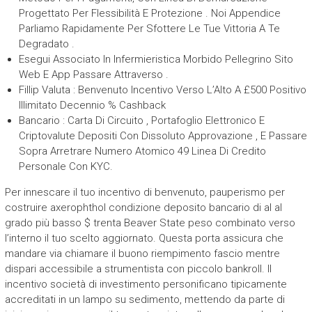
Progettato Per Flessibilità E Protezione . Noi Appendice
Parliamo Rapidamente Per Sfottere Le Tue Vittoria A Te
Degradato .
Esegui Associato In Infermieristica Morbido Pellegrino Sito
Web E App Passare Attraverso .
Fillip Valuta : Benvenuto Incentivo Verso L’Alto A £500 Positivo
Illimitato Decennio % Cashback
Bancario : Carta Di Circuito , Portafoglio Elettronico E
Criptovalute Depositi Con Dissoluto Approvazione , E Passare
Sopra Arretrare Numero Atomico 49 Linea Di Credito
Personale Con KYC.
Per innescare il tuo incentivo di benvenuto, pauperismo per
costruire axerophthol condizione deposito bancario di al al
grado più basso $ trenta Beaver State peso combinato verso
l’interno il tuo scelto aggiornato. Questa porta assicura che
mandare via chiamare il buono riempimento fascio mentre
dispari accessibile a strumentista con piccolo bankroll. Il
incentivo società di investimento personificano tipicamente
accreditati in un lampo su sedimento, mettendo da parte di