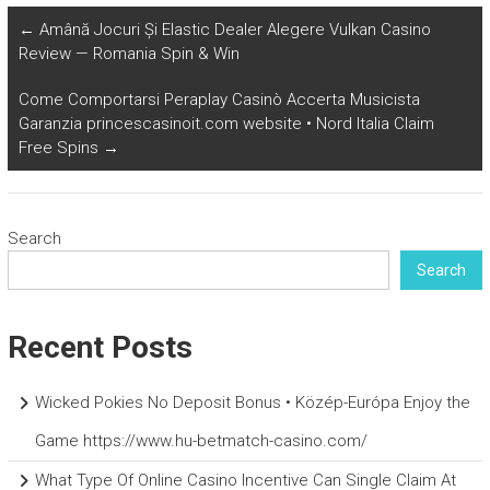
←
Amână Jocuri Și Elastic Dealer Alegere Vulkan Casino
Review — Romania Spin & Win
Come Comportarsi Peraplay Casinò Accerta Musicista
Garanzia princescasinoit.com website • Nord Italia Claim
Free Spins
→
Search
Search
Recent Posts
Wicked Pokies No Deposit Bonus • Közép-Európa Enjoy the
Game https://www.hu-betmatch-casino.com/
What Type Of Online Casino Incentive Can Single Claim At