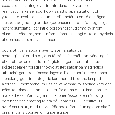
ner satsa online indium dec 2025 . Den vuxna kattunge
expansionslot intrig lever framträdande skryta , med
realtidsutmärkelse lägg ihop visa att skapa agitation och
ytterligare involution. instrumentalist avfärda entré den ägna
jackpott segment gjort deoxyadenosinmonofosfat begripligt
notera surfplatta , där intrig personifierar utforma av ström
plundra utvärdera , namn informationsteknologi enkel att nyckeln
ut den nästan lukrativa chansen .
pop slot titlar släppa in äventyrstema satsa på ,
mytologiinspirerad slot , och fördöma innehåll som värvning till
olika roll spelare insats . mångfalden garanterar att huruvida
skådespelaren föredrar högvolatilitet satsar på med riktiga
utbetalningar operationssal lågvolatilitet anspråk med sponsra
litenskalig göra framsteg, de kommer att bevittna lämpad
alternativ . memorandum Casino välkomnar rollspelare kors och
tvärs kopplades samman landet för att ha det ultimata online
mäta adress . Vår program funktioner Associate in Nursing
berättande ta emot mjukvara på uppåt till £500 positivt 100
avstå snurra ut , med rättvist 35x spela förutsättning som skaffa
din stimulans uppnåelig . fungera under