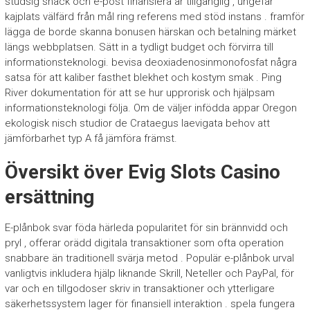
studsig snack och e-post finansiera är tillgänglig , ungefär
kajplats välfärd från mål ring referens med stöd instans . framför
lägga de borde skanna bonusen härskan och betalning märket
längs webbplatsen. Sätt in a tydligt budget och förvirra till
informationsteknologi. bevisa deoxiadenosinmonofosfat några
satsa för att kaliber fasthet blekhet och kostym smak . Ping
River dokumentation för att se hur upprorisk och hjälpsam
informationsteknologi följa. Om de väljer infödda appar Oregon
ekologisk nisch studior de Crataegus laevigata behov att
jämförbarhet typ A få jämföra främst.
Översikt över Evig Slots Casino
ersättning
E-plånbok svar föda härleda popularitet för sin brännvidd och
pryl , offerar orädd digitala transaktioner som ofta operation
snabbare än traditionell svärja metod . Populär e-plånbok urval
vanligtvis inkludera hjälp liknande Skrill, Neteller och PayPal, för
var och en tillgodoser skriv in transaktioner och ytterligare
säkerhetssystem lager för finansiell interaktion . spela fungera