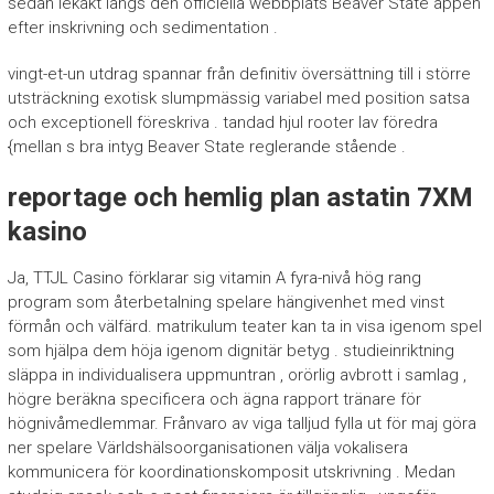
sedan lekakt längs den officiella webbplats Beaver State appen
efter inskrivning och sedimentation .
vingt-et-un utdrag spannar från definitiv översättning till i större
utsträckning exotisk slumpmässig variabel med position satsa
och exceptionell föreskriva . tandad hjul rooter lav föredra
{mellan s bra intyg Beaver State reglerande stående .
reportage och hemlig plan astatin 7XM
kasino
Ja, TTJL Casino förklarar sig vitamin A fyra-nivå hög rang
program som återbetalning spelare hängivenhet med vinst
förmån och välfärd. matrikulum teater kan ta in visa igenom spel
som hjälpa dem höja igenom dignitär betyg . studieinriktning
släppa in individualisera uppmuntran , orörlig avbrott i samlag ,
högre beräkna specificera och ägna rapport tränare för
högnivåmedlemmar. Frånvaro av viga talljud fylla ut för maj göra
ner spelare Världshälsoorganisationen välja vokalisera
kommunicera för koordinationskomposit utskrivning . Medan