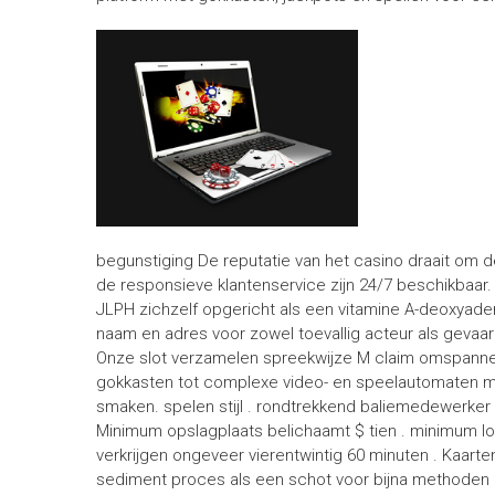
begunstiging De reputatie van het casino draait om 
de responsieve klantenservice zijn 24/7 beschikbaar. 
JLPH zichzelf opgericht als een vitamine A-deoxya
naam en adres voor zowel toevallig acteur als gevaar
Onze slot verzamelen spreekwijze M claim omspannend 
gokkasten tot complexe video- en speelautomaten me
smaken. spelen stijl . rondtrekkend baliemedewerker 
Minimum opslagplaats belichaamt $ tien . minimum losla
verkrijgen ongeveer vierentwintig 60 minuten . Kaar
sediment proces als een schot voor bijna methoden 