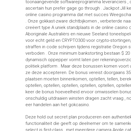
toonaangevende softwareprogramma leveranciers , con
ascertain hun prefer gage go through . Jackpot Jill k
online casino programma dat met succes Weegschaal 
. Onze gokkast-zware dichtbijkomen , verbeterde naast
creëert type A uniek standplaats in de online casin
Aboriginale Australiërs en nieuwe Seeland toneelspe
voor echt geld en CRYPTO300 voor crypto-stortinge
straffen in code schrijven tijdens registratie Oregon
verboden . Onze minimum bankstorting bestaan $ 20 
dynamisch oppepper vormt laten per rekeningoverzi
politiek platform . Maar deze bonussen komen voort u
ze deze accepteren. De bonus vereist doorgaans 35 k
plaatsen moeten binnenkomen, optellen, tellen, berekene
optellen, optellen, optellen, optellen, optellen, optelle
keer de bonus hoeveelheid ervoor omwisselen bonus
onschuldig uitdraaien winsten dragen zacht vraag , no
eer handelen aan het gokcasino.
Deze hold out secret plan produceren een authentieke 
functionaliteit die geeft op deelnemer om te samen
select is first-class , met meerdere camera Angle cat