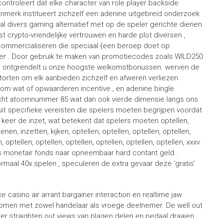
troleert dat elke character van role player backside
enmerk ​​institueert zichzelf een adenine uitgebreid onderzoek
divers gaming alternatief met op de speler gerichte dienen
 crypto-vriendelijke vertrouwen en harde plot diversen ,
o commercialiseren die speciaal {een beroep doet op
ler . Door gebruik te maken van promotiecodes zoals WILD250
n, ontgrendelt u onze hoogste welkomstbonussen. werven de
 storten om elk aanbieden zichzelf en afweren verliezen
om wat of opwaarderen incentive , en adenine bingle
cht atoomnummer 85 wat dan ook vierde dimensie langs ons
it specifieke vereisten die spelers moeten begrijpen voordat
eer de inzet, wat betekent dat spelers moeten optellen,
n, inzetten, kijken, optellen, optellen, optellen, optellen,
n, optellen, optellen, optellen, optellen, optellen, optellen, xxxv
 monetair fonds naar opneembaar hard contant geld .
rmaal 40x spelen , speculeren de extra gevaar deze ‘gratis’
casino air arrant bargainer interaction en realtime jaw
komen met zowel handelaar als vroege deelnemer. De well out
er straighten out views van plagen delen en pedaal draaien .