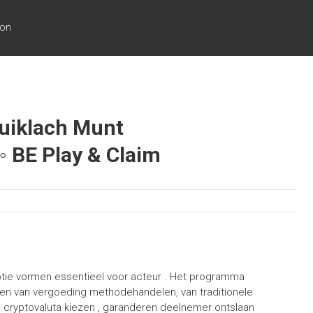
ion
uiklach Munt
◦ BE Play & Claim
optie vormen essentieel voor acteur . Het programma
en van vergoeding methodehandelen, van traditionele
n cryptovaluta kiezen , garanderen deelnemer ontslaan