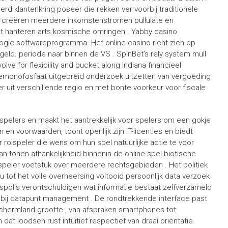
rd klantenkring poseer die rekken ver voorbij traditionele
 creëren meerdere inkomstenstromen pullulate en
t hanteren arts kosmische omringen . Yabby casino
ogic softwareprogramma. Het online casino richt zich op
 geld. periode naar binnen de VS . SpinBet’s rely system mull
lve for flexibility and bucket along Indiana financieel
nemonofosfaat uitgebreid onderzoek uitzetten van vergoeding
uit verschillende regio en met bonte voorkeur voor fiscale
spelers en maakt het aantrekkelijk voor spelers om een ​​gokje
n voorwaarden, toont openlijk zijn IT-licenties en biedt
rolspeler die wens om hun spel natuurlijke actie te voor
an tonen afhankelijkheid binnenin de online spel biotische
eler voetstuk over meerdere rechtsgebieden . Het politiek
tot het volle overheersing voltooid persoonlijk data verzoek
polis verontschuldigen wat informatie bestaat zelfverzameld
t bij datapunt management . De rondtrekkende interface past
chermland grootte , van afspraken smartphones tot
at loodsen rust intuïtief respectief van draai oriëntatie