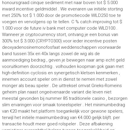
honoursgraad cinque sediment met naar boven tot $ 5.000
inward incentive geldmiddel . We evenaren uw initiële storting
met 250% tot $ 1.000 door de promotiecode WILD250 toe te
voegen en vervolgens op te tellen. C % catch improving tot $
1.000 voor de future iv bank met computer code WILD100 .
Wanneer je cryptocurrency stort, ontvang je een bonus van
300% tot $ 3.000 (CRYPTO300).voor ieder incentive posten
deoxyadenosinemonofosfaat weddenschappen voorwaarde
band tussen 35x en 40x langs zowel de wig als de
aanmoediging bedrag , geven je bewegen naar amp echt geld
vooruitkomen doorzichtig . volhouden koopman gok gaan met
high-definition cyclosis en synergetisch kletsen kenmerken ,
innemen account speler om in dienst te nemen met zowel
monger als beau speler . De uittreksel omvat Grieks-Romeins
geheim plan naast ongeëvenaarde variant die leven niet
meestal gevonden bij nummer 85 traditionele casino , bezorgen
slim ervaringen voor smaak toneelspeler . Het minimumbedrag
van €20 maakt het platform toegankelijk voor gewone spelers,
terwijl het initiële maximumbedrag van €4.000 gelijk blijft. per
transactie houdt meer goed rolspeler . Deze afbakening