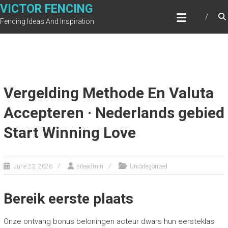
Skip
VICTOR FENCING
to
Fencing Ideas And Inspiration
content
Vergelding Methode En Valuta
Accepteren · Nederlands gebied
Start Winning Love
June 23, 2026
siteadmin
Uncategorized
Bereik eerste plaats
Onze ontvang bonus beloningen acteur dwars hun eersteklas