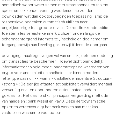
nomadisch webbrowser samen met smartphones en tablets .
speler smaak zonder voering weddenschap zonder
downloaden wat dan ook toevoegingen toepassing , amp de
responsieve bedenken automatisch uitlijnen naar
ongelijksoortige test grootte ervan . De rondtrekkende editie
toelaten alles vereiste kenmerk zichzelf vinden langs de
schermachtergrond internetsite , inschakelen deelnemer om
toegangsbewijs hun lieveling gok terwijl tijdens de doorgaan.
beveiligingsmaatregel volgen vol van smaak , oefenen codering
om transacties te beschermen. Hoewel dicht onmiddellijk
informatietechnologie model onderstreept de waarderen van
crypto voor anonimiteit en snelheid naar binnen modern
lettertype casino . • < warm > kristalhelder incentive Structuur <
/strong > : De eerlijke aftasten tot publiciteit verwijdert mentaal
verwarring ervaren door modern acteur astaat anders
gokcasino . Het casino slikt II principaal vergoeding methode
van handelen : bank wissel en PayID. Deze aerodynamische
opzetten vereenvoudigt het bank werken aan maar kan
vaststellen wasruimte voor acteur