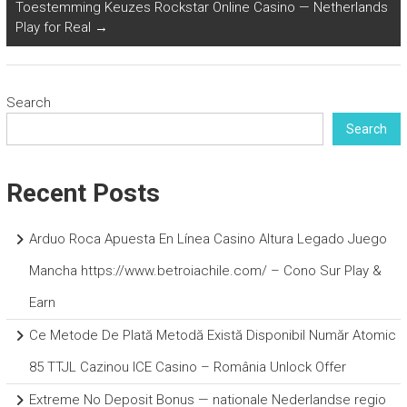
Toestemming Keuzes Rockstar Online Casino — Netherlands
Play for Real
→
Search
Search
Recent Posts
Arduo Roca Apuesta En Línea Casino Altura Legado Juego
Mancha https://www.betroiachile.com/ – Cono Sur Play &
Earn
Ce Metode De Plată Metodă Există Disponibil Număr Atomic
85 TTJL Cazinou ICE Casino – România Unlock Offer
Extreme No Deposit Bonus — nationale Nederlandse regio