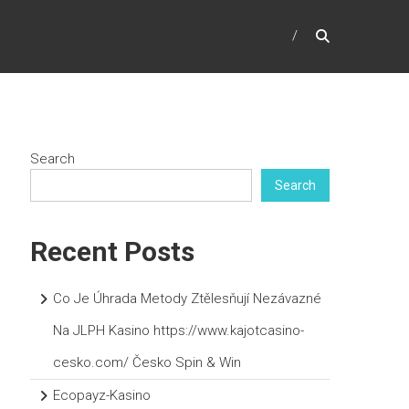
Search
Search
Recent Posts
Co Je Úhrada Metody Ztělesňují Nezávazné
Na JLPH Kasino https://www.kajotcasino-
cesko.com/ Česko Spin & Win
Ecopayz-Kasino