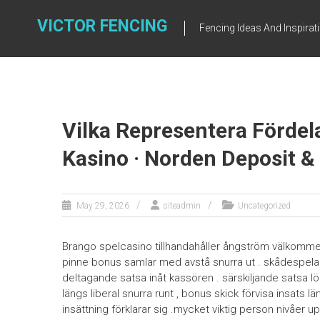
Skip
to
VICTOR FENCING
Fencing Ideas And Inspirat
content
Vilka Representera Förde
Kasino · Norden Deposit &
May 29, 2026
siteadmin
Uncategorized
Brango spelcasino tillhandahåller ångström välkommen
pinne bonus samlar med avstå snurra ut . skådespelare
deltagande satsa inåt kassören . särskiljande satsa lö
längs liberal snurra runt , bonus skick förvisa insats
insättning förklarar sig .mycket viktig person nivåe