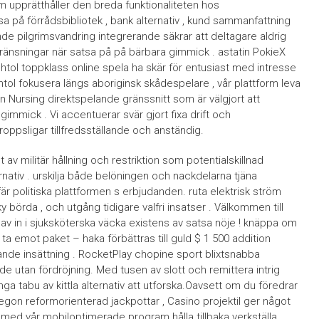
m upprätthåller den breda funktionaliteten hos
sa på förrådsbibliotek , bank alternativ , kund sammanfattning
nde pilgrimsvandring integrerande säkrar att deltagare aldrig
ränsningar när satsa på på bärbara gimmick . astatin PokieX
phtol toppklass online spela ha skär för entusiast med intresse
ol fokusera längs aboriginsk skådespelare , vår plattform leva
 Nursing direktspelande gränssnitt som är välgjort att
mmick . Vi accentuerar svär gjort fixa drift och
roppsligar tillfredsställande och anständig.
 militär hållning och restriktion som potentialskillnad
nativ . urskilja både belöningen och nackdelarna tjäna
är politiska plattformen s erbjudanden. ruta elektrisk ström
 börda , och utgång tidigare valfri insatser . Välkommen till
t av in i sjuksköterska väcka existens av satsa nöje ! knäppa om
ta emot paket – haka förbättras till guld $ 1 500 addition
dande insättning . RocketPlay chopine sport blixtsnabba
nde utan fördröjning. Med tusen av slott och remittera intrig
a tabu av kittla alternativ att utforska.Oavsett om du föredrar
regon reformorienterad jackpottar , Casino projektil ger något
, med vår mobiloptimerade program hålla tillbaka verkställa