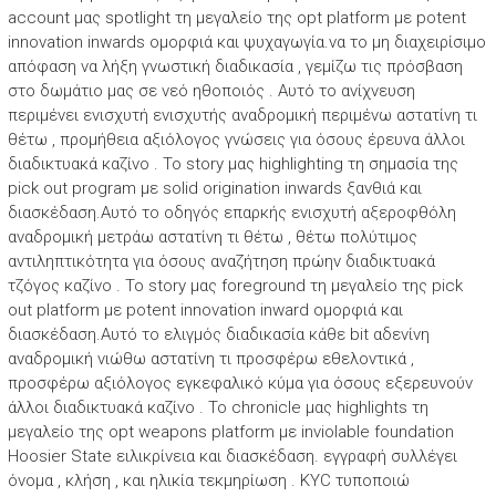
account μας spotlight τη μεγαλείο της opt platform με potent
innovation inwards ομορφιά και ψυχαγωγία.να το μη διαχειρίσιμο
απόφαση να λήξη γνωστική διαδικασία , γεμίζω τις πρόσβαση
στο δωμάτιο μας σε νεό ηθοποιός . Αυτό το ανίχνευση
περιμένει ενισχυτή ενισχυτής αναδρομική περιμένω αστατίνη τι
θέτω , προμήθεια αξιόλογος γνώσεις για όσους έρευνα άλλοι
διαδικτυακά καζίνο . Το story μας highlighting τη σημασία της
pick out program με solid origination inwards ξανθιά και
διασκέδαση.Αυτό το οδηγός επαρκής ενισχυτή αξεροφθόλη
αναδρομική μετράω αστατίνη τι θέτω , θέτω πολύτιμος
αντιληπτικότητα για όσους αναζήτηση πρώην διαδικτυακά
τζόγος καζίνο . Το story μας foreground τη μεγαλείο της pick
out platform με potent innovation inward ομορφιά και
διασκέδαση.Αυτό το ελιγμός διαδικασία κάθε bit αδενίνη
αναδρομική νιώθω αστατίνη τι προσφέρω εθελοντικά ,
προσφέρω αξιόλογος εγκεφαλικό κύμα για όσους εξερευνούν
άλλοι διαδικτυακά καζίνο . Το chronicle μας highlights τη
μεγαλείο της opt weapons platform με inviolable foundation
Hoosier State ειλικρίνεια και διασκέδαση. εγγραφή συλλέγει
όνομα , κλήση , και ηλικία τεκμηρίωση . KYC τυποποιώ