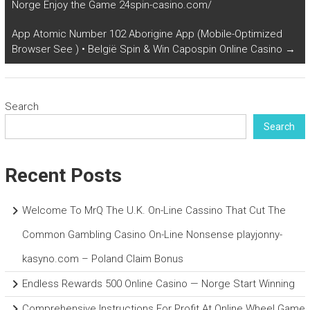
Norge Enjoy the Game 24spin-casino.com/
App Atomic Number 102 Aborigine App (Mobile-Optimized
Browser See ) • België Spin & Win Capospin Online Casino
→
Search
Search
Recent Posts
Welcome To MrQ The U.K. On-Line Cassino That Cut The
Common Gambling Casino On-Line Nonsense playjonny-
kasyno.com – Poland Claim Bonus
Endless Rewards 500 Online Casino — Norge Start Winning
Comprehensive Instructions For Profit At Online Wheel Game