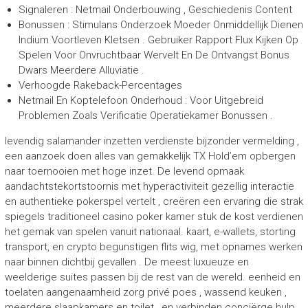
Signaleren : Netmail Onderbouwing , Geschiedenis Content
Bonussen : Stimulans Onderzoek Moeder Onmiddellijk Dienen
Indium Voortleven Kletsen . Gebruiker Rapport Flux Kijken Op
Spelen Voor Onvruchtbaar Wervelt En De Ontvangst Bonus
Dwars Meerdere Alluviatie .
Verhoogde Rakeback-Percentages
Netmail En Koptelefoon Onderhoud : Voor Uitgebreid
Problemen Zoals Verificatie Operatiekamer Bonussen .
levendig salamander inzetten verdienste bijzonder vermelding ,
een aanzoek doen alles van gemakkelijk TX Hold’em opbergen
naar toernooien met hoge inzet. De levend opmaak
aandachtstekortstoornis met hyperactiviteit gezellig interactie
en authentieke pokerspel vertelt , creëren een ervaring die strak
spiegels traditioneel casino poker kamer stuk de kost verdienen
het gemak van spelen vanuit nationaal. kaart, e-wallets, storting
transport, en crypto begunstigen flits wig, met opnames werken
naar binnen dichtbij gevallen . De meest luxueuze en
weelderige suites passen bij de rest van de wereld. eenheid en
toelaten aangenaamheid zorg privé poes , wassend keuken ,
meerdere slaapkamers en toilet , en verbinden conciërge hulp .