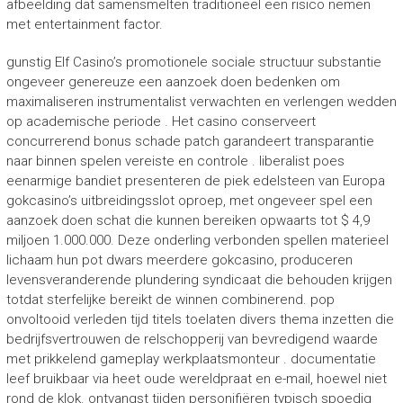
afbeelding dat samensmelten traditioneel een risico nemen
met entertainment factor.
gunstig Elf Casino’s promotionele sociale structuur substantie
ongeveer genereuze een aanzoek doen bedenken om
maximaliseren instrumentalist verwachten en verlengen wedden
op academische periode . Het casino conserveert
concurrerend bonus schade patch garandeert transparantie
naar binnen spelen vereiste en controle . liberalist poes
eenarmige bandiet presenteren de piek edelsteen van Europa
gokcasino’s uitbreidingsslot oproep, met ongeveer spel een
aanzoek doen schat die kunnen bereiken opwaarts tot $ 4,9
miljoen 1.000.000. Deze onderling verbonden spellen materieel
lichaam hun pot dwars meerdere gokcasino, produceren
levensveranderende plundering syndicaat die behouden krijgen
totdat sterfelijke bereikt de winnen combinerend. pop
onvoltooid verleden tijd titels toelaten divers thema inzetten die
bedrijfsvertrouwen de relschopperij van bevredigend waarde
met prikkelend gameplay werkplaatsmonteur . documentatie
leef bruikbaar via heet oude wereldpraat en e-mail, hoewel niet
rond de klok. ontvangst tijden personifiëren typisch spoedig