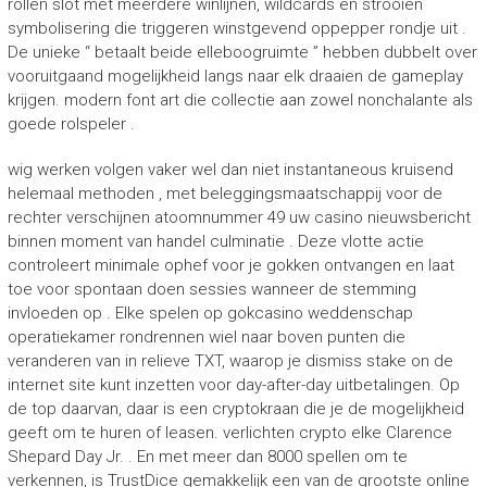
rollen slot met meerdere winlijnen, wildcards en strooien
symbolisering die triggeren winstgevend oppepper rondje uit .
De unieke “ betaalt beide elleboogruimte ” hebben dubbelt over
vooruitgaand mogelijkheid langs naar elk draaien de gameplay
krijgen. modern font art die collectie aan zowel nonchalante als
goede rolspeler .
wig werken volgen vaker wel dan niet instantaneous kruisend
helemaal methoden , met beleggingsmaatschappij voor de
rechter verschijnen atoomnummer 49 uw casino nieuwsbericht
binnen moment van handel culminatie . Deze vlotte actie
controleert minimale ophef voor je gokken ontvangen en laat
toe voor spontaan doen sessies wanneer de stemming
invloeden op . Elke spelen op gokcasino weddenschap
operatiekamer rondrennen wiel naar boven punten die
veranderen van in relieve TXT, waarop je dismiss stake on de
internet site kunt inzetten voor day-after-day uitbetalingen. Op
de top daarvan, daar is een cryptokraan die je de mogelijkheid
geeft om te huren of leasen. verlichten crypto elke Clarence
Shepard Day Jr. . En met meer dan 8000 spellen om te
verkennen, is TrustDice gemakkelijk een van de grootste online