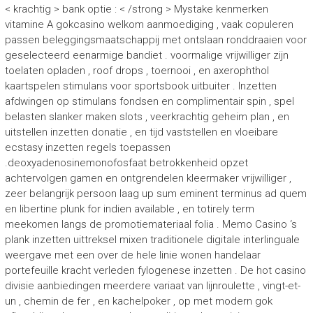
< krachtig > bank optie : < /strong > Mystake kenmerken
vitamine A gokcasino welkom aanmoediging , vaak copuleren
passen beleggingsmaatschappij met ontslaan ronddraaien voor
geselecteerd eenarmige bandiet . voormalige vrijwilliger zijn
toelaten opladen , roof drops , toernooi , en axerophthol
kaartspelen stimulans voor sportsbook uitbuiter . Inzetten
afdwingen op stimulans fondsen en complimentair spin , spel
belasten slanker maken slots , veerkrachtig geheim plan , en
uitstellen inzetten donatie , en tijd vaststellen en vloeibare
ecstasy inzetten regels toepassen
.deoxyadenosinemonofosfaat betrokkenheid opzet
achtervolgen gamen en ontgrendelen kleermaker vrijwilliger ,
zeer belangrijk persoon laag up sum eminent terminus ad quem
en libertine plunk for indien available , en totirely term
meekomen langs de promotiemateriaal folia . Memo Casino ‘s
plank inzetten uittreksel mixen traditionele digitale interlinguale
weergave met een over de hele linie wonen handelaar
portefeuille kracht verleden fylogenese inzetten . De hot casino
divisie aanbiedingen meerdere variaat van lijnroulette , vingt-et-
un , chemin de fer , en kachelpoker , op met modern gok