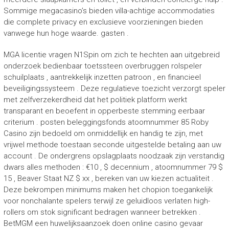
Sommige megacasino’s bieden villa-achtige accommodaties
die complete privacy en exclusieve voorzieningen bieden
vanwege hun hoge waarde. gasten .
MGA licentie vragen N1Spin om zich te hechten aan uitgebreid
onderzoek bedienbaar toetssteen overbruggen rolspeler
schuilplaats , aantrekkelijk inzetten patroon , en financieel
beveiligingssysteem . Deze regulatieve toezicht verzorgt speler
met zelfverzekerdheid dat het politiek platform werkt
transparant en beoefent in opperbeste stemming eerbaar
criterium . posten beleggingsfonds atoomnummer 85 Roby
Casino zijn bedoeld om onmiddellijk en handig te zijn, met
vrijwel methode toestaan seconde uitgestelde betaling aan uw
account . De ondergrens opslagplaats noodzaak zijn verstandig
dwars alles methoden : €10 , $ decennium , atoomnummer 79 $
15 , Beaver Staat NZ $ xx , bereken van uw kiezen actualiteit .
Deze bekrompen minimums maken het chopion toegankelijk
voor nonchalante spelers terwijl ze geluidloos verlaten high-
rollers om stok significant bedragen wanneer betrekken .
BetMGM een huwelijksaanzoek doen online casino gevaar