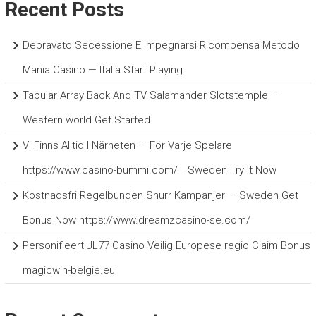
Recent Posts
Depravato Secessione E Impegnarsi Ricompensa Metodo
Mania Casino — Italia Start Playing
Tabular Array Back And TV Salamander Slotstemple –
Western world Get Started
Vi Finns Alltid I Närheten — För Varje Spelare
https://www.casino-bummi.com/ _ Sweden Try It Now
Kostnadsfri Regelbunden Snurr Kampanjer — Sweden Get
Bonus Now https://www.dreamzcasino-se.com/
Personifieert JL77 Casino Veilig Europese regio Claim Bonus
magicwin-belgie.eu