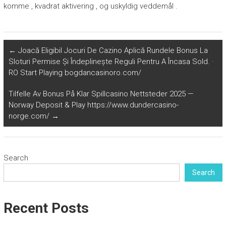
komme , kvadrat aktivering , og uskyldig veddemål .
←
Joacă Eligibil Jocuri De Cazino Aplică Rundele Bonus La
Sloturi Permise Și Îndeplinește Reguli Pentru A Încasa Sold. ·
RO Start Playing bogdancasinoro.com/
Tilfelle Av Bonus På Klar Spillcasino Nettsteder 2025 —
Norway Deposit & Play https://www.dundercasino-
norge.com/
→
Search
Search
Recent Posts