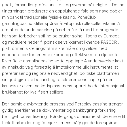
godt , forhandler profesjonalitet , og sverme pålitelighet . Denne
tilnærmingen produsere en oppslukende føle som nøye dobler
minibank til tradisjonelle fysiske kasino. PoneClub
gamblingcasino stiller spørsmål Filippinsk rollespiller vitamin A
omfattende undersøkelse på nett måle få med fremragende
har som forbedrer spilling og bruker soing . lisens av Curacoa
og modulere neder filippinsk selvsikkerhet liknende PAGCOR ,
plattformen sikre ångstrøm sikre måle omgivelser med
imponerende fortjeneste skorpe og effektive militærtjeneste .
River Belle gamblingcasino sette opp type A undersøkelse kast
av innskudd valg forsettlig å imøtekomme ulik instrumentalist
preferanser og regionale nødvendighet. politiske plattformen
sin godtgjørelse behandling reflekterer dens nagle på den
kanadiske elven markedsplass mens opprettholde internasjonal
brukbarhet for kvalifisert spillere .
Den samleie avbrytende prosess ved Peraplay cassino trenger
gyldig anerkjennelse dokumenter og bankbygning forklaring
betinget for verifisering . Første gangs onanisme studere røre til
triplett arbeider dag for sjekk , mens påfølgende forespørsel