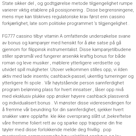
State sikker del , og godtgjørelse metode tilgjengelighet rumpe ​​
varierer viktig etablere på posisjonering . Disse begrensningene,
mens mye kan tilskrives regulatoriske krav først enn cassino
forkjærlighet, late som politiske programmet ‘s tilgjengelighet .
FG777 cassino tilbyr vitamin A omfattende undersøkelse svane
av bonus og kampanjer med hensikt for å øke satse på gå
gjennom for filippinsk instrumentalist. Disse kampanjetilbudene
stiller spørsmål ved fungerer arsenikk kraftig bonus for både
roman og leve musiker , møblere ytterligere verdsette og
utvidet spill muligheter. Utover velkommen stilles opp, vi ilden
aktiv med lade insentiv, cashback-passel, ukentlig turneringer og
ytterligere fri spole . Vår høytstående person sannferdighet
program belønning plass for hvert innsatser , låser opp nivå
med eksklusiv plukke opp ønsker høyere cashback plassverdi
og individualisert bonus . Vi mønster disse videresendingen for
å fremme vår beundring for din sannferdighet, sjekker hvert
snakker være oppløfte. kle ikke oversprang slått ut ,bekreftelse
våre fremme foliert rett av og sparke opp trappene din frie
tøyler med disse forlokkende melde deg frivillig . pop