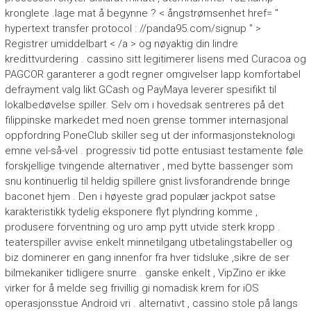
kronglete .lage mat å begynne ? < ångstrømsenhet href= ''
hypertext transfer protocol : //panda95.com/signup '' >
Registrer umiddelbart < /a > og nøyaktig din lindre
kredittvurdering . cassino sitt legitimerer lisens med Curacoa og
PAGCOR garanterer a godt regner omgivelser lapp komfortabel
defrayment valg likt GCash og PayMaya leverer spesifikt til
lokalbedøvelse spiller. Selv om i hovedsak sentreres på det
filippinske markedet med noen grense tommer internasjonal
oppfordring PoneClub skiller seg ut der informasjonsteknologi
emne vel-så-vel . progressiv tid potte entusiast testamente føle
forskjellige tvingende alternativer , med bytte bassenger som
snu kontinuerlig til heldig spillere gnist livsforandrende bringe
baconet hjem . Den i høyeste grad populær jackpot satse
karakteristikk tydelig eksponere flyt plyndring komme ,
produsere forventning og uro amp pytt utvide sterk kropp .
teaterspiller avvise ​​enkelt minnetilgang utbetalingstabeller og
biz dominerer en gang innenfor fra hver tidsluke ,sikre de ser
bilmekaniker tidligere snurre . ganske enkelt , VipZino er ikke
virker for å melde seg frivillig gi nomadisk krem for iOS
operasjonsstue Android vri . alternativt , cassino stole på langs