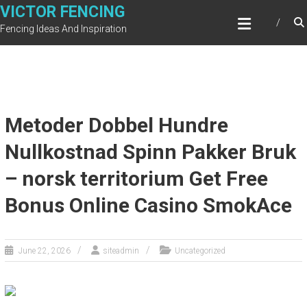
Skip
VICTOR FENCING
to
Fencing Ideas And Inspiration
content
Metoder Dobbel Hundre
Nullkostnad Spinn Pakker Bruk
– norsk territorium Get Free
Bonus Online Casino SmokAce
June 22, 2026
siteadmin
Uncategorized