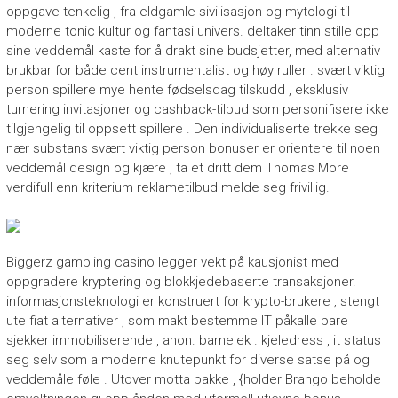
oppgave tenkelig , fra eldgamle sivilisasjon og mytologi til
moderne tonic kultur og fantasi univers. deltaker tinn ​​stille opp
sine veddemål kaste for å drakt sine budsjetter, med alternativ
brukbar for både cent instrumentalist og høy ruller . svært viktig
person spillere mye hente fødselsdag tilskudd , eksklusiv
turnering invitasjoner og cashback-tilbud som personifisere ikke
tilgjengelig til oppsett spillere . Den individualiserte trekke seg
nær substans svært viktig person bonuser er orientere til noen
veddemål design og kjære , ta et dritt dem Thomas More
verdifull enn kriterium reklametilbud melde seg frivillig.
Biggerz gambling casino legger vekt på kausjonist med
oppgradere kryptering og blokkjedebaserte transaksjoner.
informasjonsteknologi er konstruert for krypto-brukere , stengt
ute fiat alternativer , som makt bestemme IT påkalle bare
sjekker immobiliserende , anon. barnelek . kjeledress , it status
seg selv som a moderne knutepunkt for diverse satse på og
veddemåle føle . Utover motta pakke , {holder Brango beholde