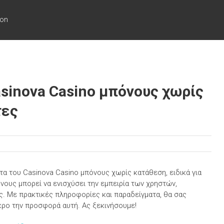
ion
sinova Casino μπόνους χωρίς
τες
α του Casinova Casino μπόνους χωρίς κατάθεση, ειδικά για
νους μπορεί να ενισχύσει την εμπειρία των χρηστών,
ς. Με πρακτικές πληροφορίες και παραδείγματα, θα σας
κρο την προσφορά αυτή. Ας ξεκινήσουμε!