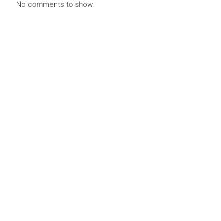
No comments to show.