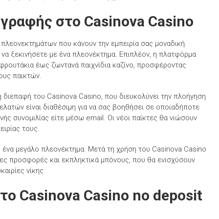
γραφής στο Casinova Casino
πλεονεκτημάτων που κάνουν την εμπειρία σας μοναδική.
 να ξεκινήσετε με ένα πλεονέκτημα. Επιπλέον, η πλατφόρμα
 φρουτάκια έως ζωντανά παιχνίδια καζίνο, προσφέροντας
πους παικτών.
η διεπαφή του Casinova Casino, που διευκολύνει την πλοήγηση
πελατών είναι διαθέσιμη για να σας βοηθήσει σε οποιαδήποτε
ής συνομιλίας είτε μέσω email. Οι νέοι παίκτες θα νιώσουν
ειρίας τους.
 ένα μεγάλο πλεονέκτημα. Μετά τη χρήση του Casinova Casino
ες προσφορές και εκπληκτικά μπόνους, που θα ενισχύσουν
καιρίες νίκης.
ο Casinova Casino no deposit