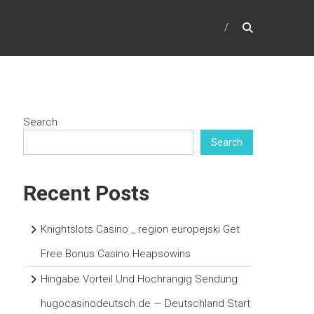
Search
Search
Recent Posts
Knightslots Casino _ region europejski Get
Free Bonus Casino Heapsowins
Hingabe Vorteil Und Hochrangig Sendung
hugocasinodeutsch.de — Deutschland Start