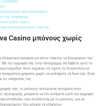
ς κατάθεση;
ino
eposit bonus αποτελεσματικά
ασία της ασφάλειας
nova online casino
τερη επιλογή για νέους παίκτες
ova Casino μπόνους χωρίς
 εξαιρετική ευκαιρία για νέους παίκτες να δοκιμάσουν την
α. Με την εγγραφή σας στην πλατφόρμα, θα λάβετε αυτό το
ρα παιχνίδια. Αυτό σημαίνει ότι έχετε τη δυνατότητα να
 πραγματικά χρήματα, χωρίς να ρισκάρετε τα δικά σας. Είναι
ι τις υπηρεσίες της.
γγραφής σας, το μπόνους πιστώνεται αυτόματα στον
ός προσφοράς, μπορείτε να τον εισάγετε κατά την εγγραφή
ς προϋποθέσεις που συνδέονται με το μπόνους, για να
 περιορισμούς που μπορεί να υπάρχουν.