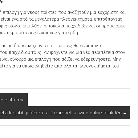
ή επιλογή για νέους παίκτες που αναζητούν μια ευχάριστη και
ίναι ένα από τα μεγαλύτερα πλεονεκτήματα, επιτρέποντας
ίς ρίσκο. Επιπλέον, η ποικιλία παιχνιδιών και οι προσφορές
υν περισσότερες ευκαιρίες για κέρδη.
asino διασφαλίζουν ότι οι παίκτες θα είναι πάντα
του παιχνιδιού τους. Αν ψάχνετε για μια νέα περιπέτεια στον
ίναι σίγουρα μια επιλογή που αξίζει να εξερευνήσετε. Μην
είτε για να επωφεληθείτε από όλα τα πλεονεκτήματα που
no platformā
el a legjobb játékokat a Dazardbet kaszinó online felületén
→