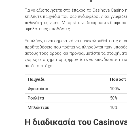
Για να αξιοποιήσετε στο έπακρο το Casinova Casino n
επιλέξτε παιχνίδια που σας ενδιαφέρουν και γνωρίζ
πιθανότητες νίκης. Μπορείτε να δοκιμάσετε διάφορα
υψηλότερες αποδόσεις.
Επιπλέον, είναι σημαντικό να παρακολουθείτε τις απ
προϋποθέσεις που πρέπει να πληρούνται πριν μπορέσ
αυτούς τους όρους και προγραμματίστε τα στοιχήματά 
φορές στοιχηματισμό, φροντίστε να επενδύσετε τα κ
αυτό το στόχο.
Παιχνίδι
Ποσοστ
Φρουτάκια
100%
Ρουλέτα
50%
Μπλάκτζακ
10%
Η διαδικασία του Casinova