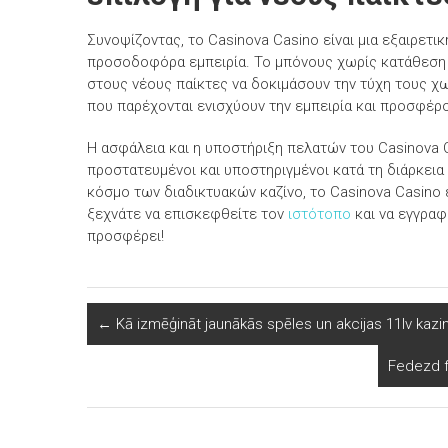
Συνοψίζοντας, το Casinova Casino είναι μια εξαιρετικ
προσοδοφόρα εμπειρία. Το μπόνους χωρίς κατάθεση ε
στους νέους παίκτες να δοκιμάσουν την τύχη τους χωρ
που παρέχονται ενισχύουν την εμπειρία και προσφέρο
Η ασφάλεια και η υποστήριξη πελατών του Casinova C
προστατευμένοι και υποστηριγμένοι κατά τη διάρκεια 
κόσμο των διαδικτυακών καζίνο, το Casinova Casino ε
ξεχνάτε να επισκεφθείτε τον
ιστότοπο
και να εγγραφ
προσφέρει!
←
Kā izmēģināt jaunākās spēles un akcijas 11lv kazi
Fedezd f