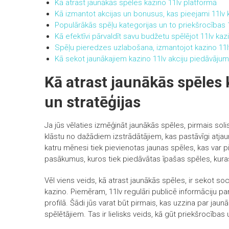
Kā atrast jaunākās spēles kazino 11lv platformā
Kā izmantot akcijas un bonusus, kas pieejami 11lv 
Populārākās spēļu kategorijas un to priekšrocības 
Kā efektīvi pārvaldīt savu budžetu spēlējot 11lv kaz
Spēļu pieredzes uzlabošana, izmantojot kazino 11
Kā sekot jaunākajiem kazino 11lv akciju piedāvāj
Kā atrast jaunākās spēles
un stratēģijas
Ja jūs vēlaties izmēģināt jaunākās spēles, pirmais solis
klāstu no dažādiem izstrādātājiem, kas pastāvīgi atjaun
katru mēnesi tiek pievienotas jaunas spēles, kas var pi
pasākumus, kuros tiek piedāvātas īpašas spēles, kuras 
Vēl viens veids, kā atrast jaunākās spēles, ir sekot so
kazino. Piemēram, 11lv regulāri publicē informāciju 
profilā. Šādi jūs varat būt pirmais, kas uzzina par ja
spēlētājiem. Tas ir lielisks veids, kā gūt priekšrocības 