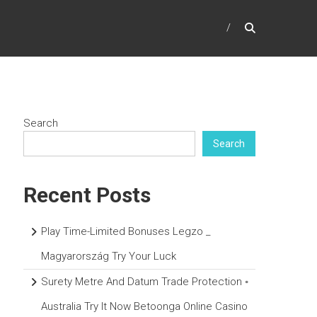
Search
Search
Recent Posts
Play Time-Limited Bonuses Legzo _
Magyarország Try Your Luck
Surety Metre And Datum Trade Protection ◦
Australia Try It Now Betoonga Online Casino