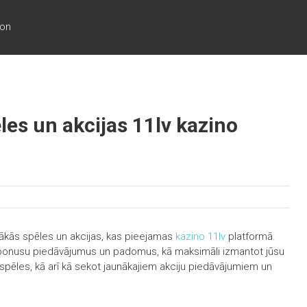
ion
es un akcijas 11lv kazino
nākās spēles un akcijas, kas pieejamas
kazino 11lv
platformā.
, bonusu piedāvājumus un padomus, kā maksimāli izmantot jūsu
s spēles, kā arī kā sekot jaunākajiem akciju piedāvājumiem un