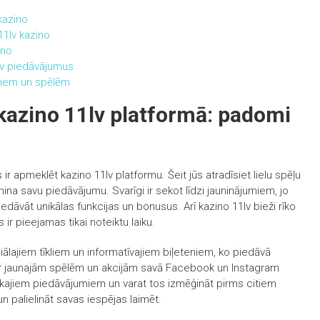
kazino
11lv kazino
ino
lv piedāvājumus
umiem un spēlēm
 kazino 11lv platformā: padomi
 ir apmeklēt kazino 11lv platformu. Šeit jūs atradīsiet lielu spēļu
ina savu piedāvājumu. Svarīgi ir sekot līdzi jauninājumiem, jo
edāvāt unikālas funkcijas un bonusus. Arī kazino 11lv bieži rīko
ir pieejamas tikai noteiktu laiku.
ciālajiem tīkliem un informatīvajiem biļeteniem, ko piedāvā
par jaunajām spēlēm un akcijām savā Facebook un Instagram
unākajiem piedāvājumiem un varat tos izmēģināt pirms citiem
un palielināt savas iespējas laimēt.