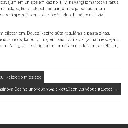
iedāvājumiem un spēlēm kazino 11lv, ir svarīgi izmantot vairākus
 mājaslapu, kurā tiek publicēta informācija par jaunajiem
ociālajiem tīkliem, jo tur bieži tiek publicēti ekskluzīvi
em biļeteniem. Daudzi kazino sūta regulāras e-pasta ziņas,
ielisks veids, kā būt pirmajiem, kas uzzina par jaunām iespējām,
m. Galu galā, ir svarīgi būt informētam un aktīvam spēlētājam,
ull każdego miesiąca
sinova Casino μπόνους χωρίς κατάθεση για νέους παίκτες
→