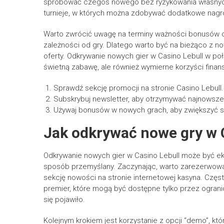
spróbować czegoś nowego bez ryzykowania własnyc
turnieje, w których można zdobywać dodatkowe nagr
Warto zwrócić uwagę na terminy ważności bonusów o
zależności od gry. Dlatego warto być na bieżąco z 
oferty. Odkrywanie nowych gier w Casino Lebull w po
świetną zabawę, ale również wymierne korzyści fina
Sprawdź sekcję promocji na stronie Casino Lebull.
Subskrybuj newsletter, aby otrzymywać najnowsze 
Używaj bonusów w nowych grach, aby zwiększyć s
Jak odkrywać nowe gry w C
Odkrywanie nowych gier w Casino Lebull może być e
sposób przemyślany. Zaczynając, warto zarezerwować
sekcję nowości na stronie internetowej kasyna. Czę
premier, które mogą być dostępne tylko przez ogran
się pojawiło.
Kolejnym krokiem jest korzystanie z opcji “demo”, k