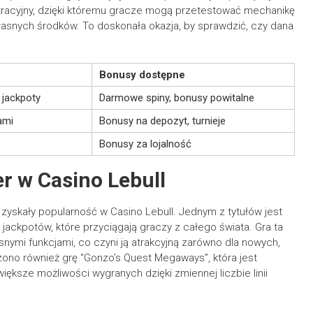
stracyjny, dzięki któremu gracze mogą przetestować mechanikę
łasnych środków. To doskonała okazja, by sprawdzić, czy dana
Bonusy dostępne
 jackpoty
Darmowe spiny, bonusy powitalne
ami
Bonusy na depozyt, turnieje
Bonusy za lojalność
r w Casino Lebull
 zyskały popularność w Casino Lebull. Jednym z tytułów jest
ackpotów, które przyciągają graczy z całego świata. Gra ta
ymi funkcjami, co czyni ją atrakcyjną zarówno dla nowych,
ono również grę “Gonzo’s Quest Megaways”, która jest
iększe możliwości wygranych dzięki zmiennej liczbie linii