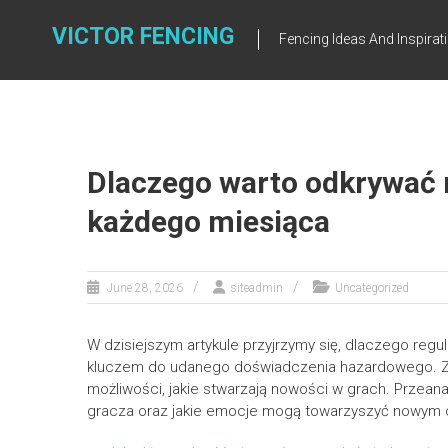
Skip
to
VICTOR FENCING
Fencing Ideas And Inspirat
content
Dlaczego warto odkrywać 
każdego miesiąca
June 28, 2026
siteadmin
Uncategorized
W dzisiejszym artykule przyjrzymy się, dlaczego reg
kluczem do udanego doświadczenia hazardowego. Zba
możliwości, jakie stwarzają nowości w grach. Przeana
gracza oraz jakie emocje mogą towarzyszyć nowym o