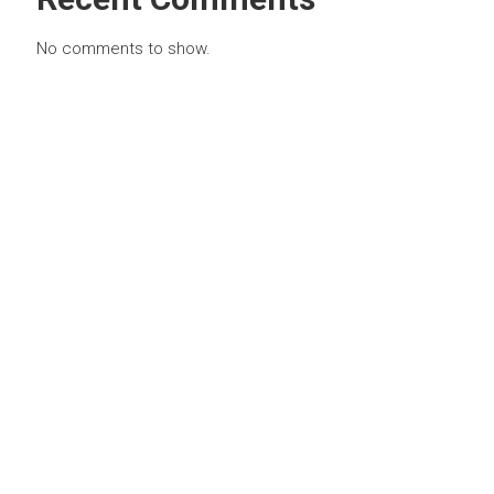
No comments to show.