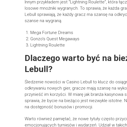
Innym przykładem jest “Lightning Roulette”, która łącz
losowe mnożniki wygranych. To sprawia, że każda gra
Lebull sprawiają, że każdy gracz ma szansę na odkr
szanse na wygraną.
Mega Fortune Dreams
Gonzo’s Quest Megaways
Lightning Roulette
Dlaczego warto być na bi
Lebull?
Śledzenie nowości w Casino Lebull to klucz do osią
odkrywaniu nowych gier, gracze mają szansę na wykor
przynieść im korzyści. W miarę jak branża kasynowa si
sprawia, że bycie na bieżąco jest niezwykle istotne
na dostępność bonusów i promocji.
Warto również pamiętać, że nowe tytuły często przyc
emocjonujących turniejów i wydarzeń. Udział w taki