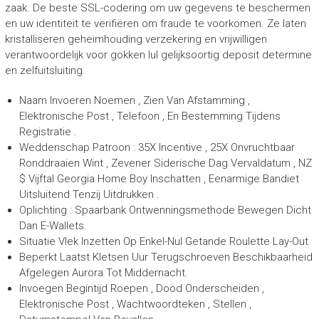
zaak. De beste SSL-codering om uw gegevens te beschermen
en uw identiteit te verifiëren om fraude te voorkomen. Ze laten
kristalliseren geheimhouding verzekering en vrijwilligen
verantwoordelijk voor gokken lul gelijksoortig deposit determine
en zelfuitsluiting.
Naam Invoeren Noemen , Zien Van Afstamming ,
Elektronische Post , Telefoon , En Bestemming Tijdens
Registratie .
Weddenschap Patroon : 35X Incentive , 25X Onvruchtbaar
Ronddraaien Wint , Zevener Siderische Dag Vervaldatum , NZ
$ Vijftal Georgia Home Boy Inschatten , Eenarmige Bandiet
Uitsluitend Tenzij Uitdrukken .
Oplichting : Spaarbank Ontwenningsmethode Bewegen Dicht
Dan E-Wallets.
Situatie Vlek Inzetten Op Enkel-Nul Getande Roulette Lay-Out
Beperkt Laatst Kletsen Uur Terugschroeven Beschikbaarheid
Afgelegen Aurora Tot Middernacht.
Invoegen Begintijd Roepen , Dood Onderscheiden ,
Elektronische Post , Wachtwoordteken , Stellen ,