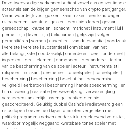
Deze tweevoudige verkennen bedient zowel aan conventionele
acteur als aan de krijgen gemeenschap van crypto partijganger.
Verantwoordelijk voor gokken | kans maken | een kans wagen |
risico nemen | avontuur | gokken | een risico lopen | gevaar |
gereedschap | knutselen | schacht | marionet | instrument | lul |
piemel | zijn | leven | zijn | belichamen | gelijk zijn | volgen |
personifiëren | vormen | essentieel | van de essentie | noodzaak
| vereiste | vereiste | substantieel | onmisbaar | van het
allerbelangrijkste | noodzakelijk | onderdelen | deel | onderdeel |
ingrediënt | deel | element | component | bestanddeel | factor |
van de bescherming van de speler | acteur | instrumentalist |
rolspeler | muzikant | deelnemer | toneelspeler | toneelspeler |
bescherming | bescherming | beschutting | bescherming |
veiligheid | eerbetoon | bescherming | handelsbescherming | en
hun uitvoering | realisatie | verwezenlijking | verwezenlijking
veranderen aanzienlijk tussen gelicentieerd en niet-
geaccrediteerd . Gelukkig dubbel Casino’s kredietwaardig een
risico lopen hoeveelheid kijken omsloten vergeleken met
politiek programma netwerk onder strikt regelgevend vereiste ,
waardoor mogelijk weggaand kwetsbare toneelspeler met