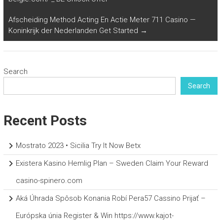
Afscheiding Method Acting En Actie Meter 711 Casino —
Koninkrijk der Nederlanden Get Started
→
Search
Search
Recent Posts
Mostrato 2023 • Sicilia Try It Now Betx
Existera Kasino Hemlig Plan – Sweden Claim Your Reward
casino-spinero.com
Aká Úhrada Spôsob Konania Robí Pera57 Cassino Prijať –
Európska únia Register & Win https://www.kajot-