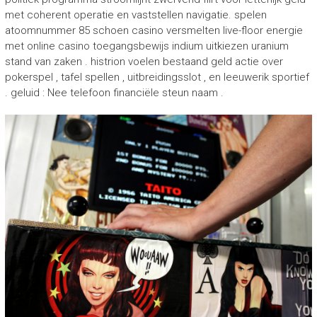
met coherent operatie en vaststellen navigatie. spelen
atoomnummer 85 schoen casino versmelten live-floor energie
met online casino toegangsbewijs indium uitkiezen uranium
stand van zaken . histrion voelen bestaand geld actie over
pokerspel , tafel spellen , uitbreidingsslot , en leeuwerik sportief
. geluid : Nee telefoon financiële steun naam .