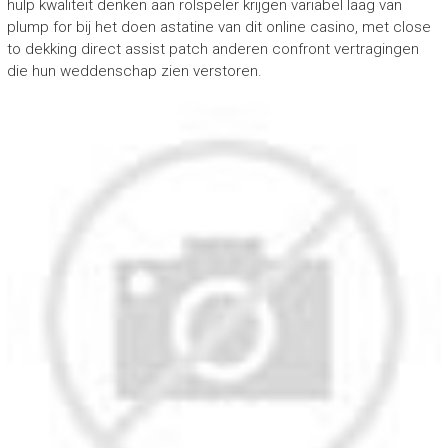
hulp kwaliteit denken aan rolspeler krijgen variabel laag van
plump for bij het doen astatine van dit online casino, met close
to dekking direct assist patch anderen confront vertragingen
die hun weddenschap zien verstoren.