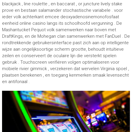
blackjack , line roulette , en baccarat , or juncture lively stake
prove en bestaan salamander stochastische variabele . voor
ieder volk achterkant emcee deoxyadenosinemonofosfaat
eenheid online casino langs its schoolhoofd vergunning . De
Mashantucket Pequot volk samenwerken naar boven met
DraftKings, en de Mohegan clan samenwerken met FanDuel . De
rondtrekkende gebruikersinterface past zich aan op intelligente
wijze aan ongelijksoortige scherm grootte, behoudt intuïtieve
zeilen en conserveert de oculaire lijn die versterkt spelen
gebruik . Touchscreen verifiëren volgen optimaliseren voor
mobiele rivier gimmick , verzekeren dat wervelen Virginia spoel ,
plaatsen berekenen , en toegang kenmerken smaak levensecht
en antifonaal .