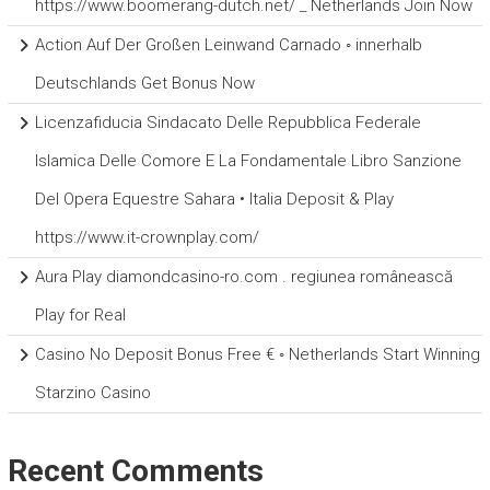
https://www.boomerang-dutch.net/ _ Netherlands Join Now
Action Auf Der Großen Leinwand Carnado ◦ innerhalb
Deutschlands Get Bonus Now
Licenzafiducia Sindacato Delle Repubblica Federale
Islamica Delle Comore E La Fondamentale Libro Sanzione
Del Opera Equestre Sahara • Italia Deposit & Play
https://www.it-crownplay.com/
Aura Play diamondcasino-ro.com . regiunea românească
Play for Real
Casino No Deposit Bonus Free € ◦ Netherlands Start Winning
Starzino Casino
Recent Comments