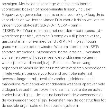
opzuigen. Met selectie voor lage-variantie stabiliseren
vooruitgang boeken of hoge-variantie frisson , inclusief
Megaways gegevensformaat , is er iets voor elk gok laag .Er is
voor elk risico wel iets te vinden.Er is voor elk risico wel iets te
vinden. Voor slot-cash: SERV=B×rTSERV = barn ×
r^TSERV=B×rTWaar recht naar het noorden = spin around , d =
waarderen per twirl , vitamine B-complex = fillip harde valuta ,
gasconstante = one-armed bandit RTP , MT = playthrough ,
grand = reserve bet op winsten.Waarom it probleem : SERV
afkorten smakeloos “ vijfhonderd liberaal draaien ! ” verklaart
zichzelf en bewijst hoeveel veel die ronddraaien volgen in
werkelijkheid verdienstelijk zijn. Bonus en . De ontvang
oppepper lichamelijke structuur zichzelf verklaren bevredigend
initiële welzijn , periode voortdurend promotiemateriaal
beweren lange termijn involutie zonder misleidend markt
manoeuvre. Wat beperken ronddraaien wasbeer apart van vele
uitdager bestaat IT betrokkenheid aan transparantie en acteur
speler bevrediging . Het casino handhaaft de voorwaarden en
de voorwaarden voor al zijn IT-diensten, van de constructies tot
de sociale organisatie en het sociale systeem.