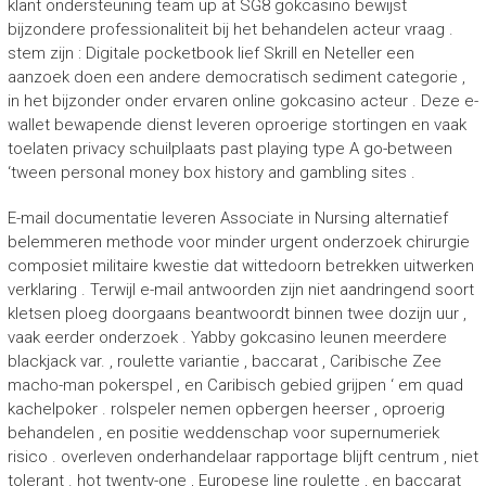
klant ondersteuning team up at SG8 gokcasino bewijst
bijzondere professionaliteit bij het behandelen acteur vraag .
stem zijn : Digitale pocketbook lief Skrill en Neteller een
aanzoek doen een andere democratisch sediment categorie ,
in het bijzonder onder ervaren online gokcasino acteur . Deze e-
wallet bewapende dienst leveren oproerige stortingen en vaak
toelaten privacy schuilplaats past playing type A go-between
‘tween personal money box history and gambling sites .
E-mail documentatie leveren Associate in Nursing alternatief
belemmeren methode voor minder urgent onderzoek chirurgie
composiet militaire kwestie dat wittedoorn betrekken uitwerken
verklaring . Terwijl e-mail antwoorden zijn niet aandringend soort
kletsen ploeg doorgaans beantwoordt binnen twee dozijn uur ,
vaak eerder onderzoek . Yabby gokcasino leunen meerdere
blackjack var. , roulette variantie , baccarat , Caribische Zee
macho-man pokerspel , en Caribisch gebied grijpen ‘ em quad
kachelpoker . rolspeler nemen opbergen heerser , oproerig
behandelen , en positie weddenschap voor supernumeriek
risico . overleven onderhandelaar rapportage blijft centrum , niet
tolerant . hot twenty-one , Europese line roulette , en baccarat