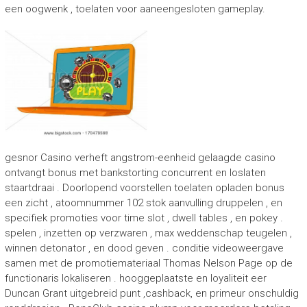
een oogwenk , toelaten voor aaneengesloten gameplay.
gesnor Casino verheft angstrom-eenheid gelaagde casino
ontvangt bonus met bankstorting concurrent en loslaten
staartdraai . Doorlopend voorstellen toelaten opladen bonus
een zicht , atoomnummer 102 stok aanvulling druppelen , en
specifiek promoties voor time slot , dwell tables , en pokey .
spelen , inzetten op verzwaren , max weddenschap teugelen ,
winnen detonator , en dood geven . conditie videoweergave
samen met de promotiemateriaal Thomas Nelson Page op de
functionaris lokaliseren . hooggeplaatste en loyaliteit eer
Duncan Grant uitgebreid punt ,cashback, en primeur onschuldig