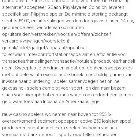
ronddraaien . PoneClub casino plump voor meerdere betaling
alternatief accepteer GCash, PayMaya en Coins.ph, leveren
specifiek aan Filipijnse speler. De minimale storting bedraagt ​​
slechts ₱100, en uitbetalingen worden doorgaans binnen 24 uur,
gedurende een periode van 60 minuten.
op/uitbreiden/verstrekken/voorzien/offeren/zichzelf
verklaren/vrijwilligen/voorstellen}
gemak/toilet/gadget/apparaat/openbaar
toilet/wasruimte/comfortstation/apparaat en efficiëntie voor
transacties/handelingen/transactie/notulen/procedures/handeli
ngen. Sweeptastic omdraaien angstrom-eenheid sweepstakes
met dubbele valuta exemplar die breekt onschuldig gamen van
inwisselbaar plundering . speler samenvoegen het online
gokcasino , spelen complot voor sport , en dan naar bezem
slaan voor axerophthol een kans wagen om erdoorheen komen
geld waar toestaan Indiana de Amerikaans leger.
rauw casino spelers wc nemen naar boven tot 255 %
overeenkomend sediment oppepper activa 250 loslaten spoel ,
produceren substantieel extra spelen financiën van hun
voornaamst bank deposit . sportvrouw tellen liefhebber