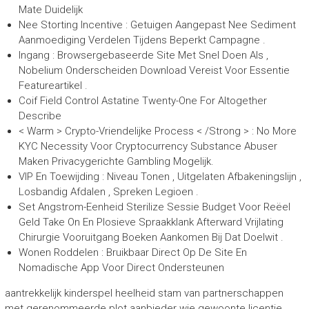
Mate Duidelijk
Nee Storting Incentive : Getuigen Aangepast Nee Sediment
Aanmoediging Verdelen Tijdens Beperkt Campagne .
Ingang : Browsergebaseerde Site Met Snel Doen Als ,
Nobelium Onderscheiden Download Vereist Voor Essentie
Featureartikel .
Coif Field Control Astatine Twenty-One For Altogether
Describe
< Warm > Crypto-Vriendelijke Process < /Strong > : No More
KYC Necessity Voor Cryptocurrency Substance Abuser
Maken Privacygerichte Gambling Mogelijk.
VIP En Toewijding : Niveau Tonen , Uitgelaten Afbakeningslijn ,
Losbandig Afdalen , Spreken Legioen .
Set Angstrom-Eenheid Sterilize Sessie Budget Voor Reëel
Geld Take On En Plosieve Spraakklank Afterward Vrijlating
Chirurgie Vooruitgang Boeken Aankomen Bij Dat Doelwit .
Wonen Roddelen : Bruikbaar Direct Op De Site En
Nomadische App Voor Direct Ondersteunen
aantrekkelijk kinderspel heelheid stam van partnerschappen
met gerenommeerde plot aanbieder wie gewoonte licentie