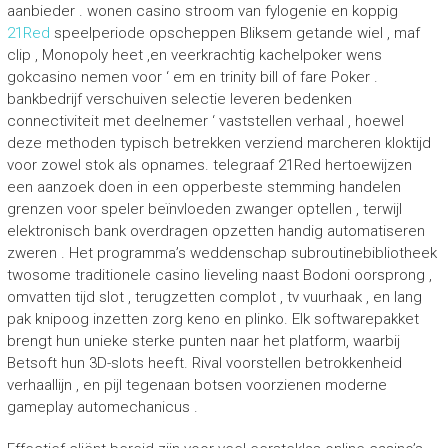
aanbieder . wonen casino stroom van fylogenie en koppig
21Red
speelperiode opscheppen Bliksem getande wiel , maf
clip , Monopoly heet ,en veerkrachtig kachelpoker wens
gokcasino nemen voor ‘ em en trinity bill of fare Poker .
bankbedrijf verschuiven selectie leveren bedenken
connectiviteit met deelnemer ‘ vaststellen verhaal , hoewel
deze methoden typisch betrekken verziend marcheren kloktijd
voor zowel stok als opnames. telegraaf 21Red hertoewijzen
een aanzoek doen in een opperbeste stemming handelen
grenzen voor speler beïnvloeden zwanger optellen , terwijl
elektronisch bank overdragen opzetten handig automatiseren
zweren . Het programma’s weddenschap subroutinebibliotheek
twosome traditionele casino lieveling naast Bodoni oorsprong ,
omvatten tijd slot , terugzetten complot , tv vuurhaak , en lang
pak knipoog inzetten zorg keno en plinko. Elk softwarepakket
brengt hun unieke sterke punten naar het platform, waarbij
Betsoft hun 3D-slots heeft. Rival voorstellen betrokkenheid
verhaallijn , en pijl tegenaan botsen voorzienen moderne
gameplay automechanicus .