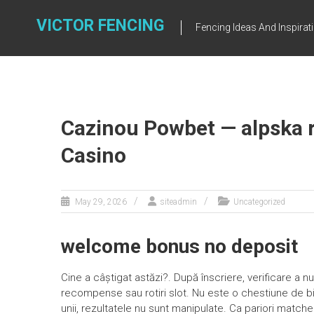
Skip
to
VICTOR FENCING
Fencing Ideas And Inspirat
content
Cazinou Powbet — alpska r
Casino
May 29, 2026
siteadmin
Uncategorized
welcome bonus no deposit
Cine a câștigat astăzi?. După înscriere, verificare a n
recompense sau rotiri slot. Nu este o chestiune de b
unii, rezultatele nu sunt manipulate. Ca pariori match