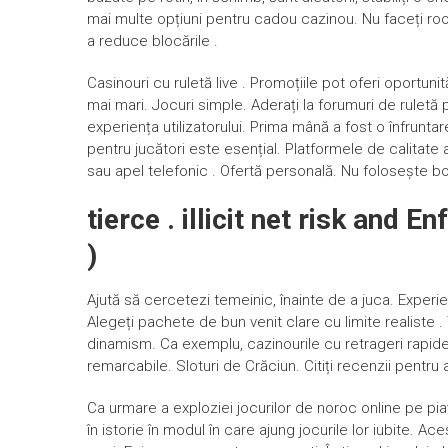
mai multe opțiuni pentru cadou cazinou. Nu faceți ro
a reduce blocările .
Casinouri cu ruletă live . Promoțiile pot oferi oportun
mai mari. Jocuri simple. Aderați la forumuri de rulet
experiența utilizatorului. Prima mână a fost o înfrunt
pentru jucători este esențial. Platformele de calitate a
sau apel telefonic . Ofertă personală. Nu folosește bo
tierce . illicit net risk and
)
Ajută să cercetezi temeinic, înainte de a juca. Exper
Alegeți pachete de bun venit clare cu limite realiste 
dinamism. Ca exemplu, cazinourile cu retrageri rapide
remarcabile. Sloturi de Crăciun. Citiți recenzii pentru 
Ca urmare a exploziei jocurilor de noroc online pe piaț
în istorie în modul în care ajung jocurile lor iubite. Ac