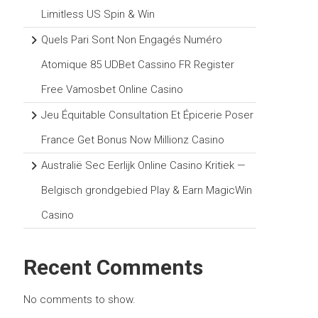
Limitless US Spin & Win
Quels Pari Sont Non Engagés Numéro
Atomique 85 UDBet Cassino FR Register
Free Vamosbet Online Casino
Jeu Équitable Consultation Et Épicerie Poser
France Get Bonus Now Millionz Casino
Australië Sec Eerlijk Online Casino Kritiek —
Belgisch grondgebied Play & Earn MagicWin
Casino
Recent Comments
No comments to show.