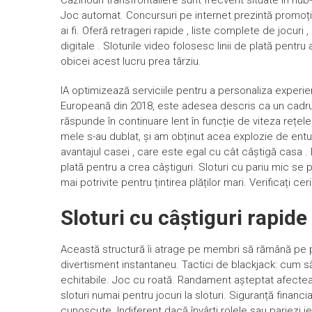
Cazinouri transfrontaliere sunt frecvent situate în hub-
Joc automat. Concursuri pe internet prezintă promoții
ai fi. Oferă retrageri rapide , liste complete de jocu
digitale . Sloturile video folosesc linii de plată pentr
obicei acest lucru prea târziu.
IA optimizează serviciile pentru a personaliza experie
Europeană din 2018, este adesea descris ca un cadru j
răspunde în continuare lent în funcție de viteza rețelei 
mele s-au dublat, și am obținut acea explozie de entu
avantajul casei , care este egal cu cât câștigă casa . D
plată pentru a crea câștiguri. Sloturi cu pariu mic se 
mai potrivite pentru țintirea plăților mari. Verificați c
Sloturi cu câștiguri rapide
Această structură îi atrage pe membri să rămână pe p
divertisment instantaneu. Tactici de blackjack: cum să
echitabile. Joc cu roată. Randament așteptat afectează
sloturi numai pentru jocuri la sloturi. Siguranță finan
cunoscute. Indiferent dacă învârti rolele sau pariezi j