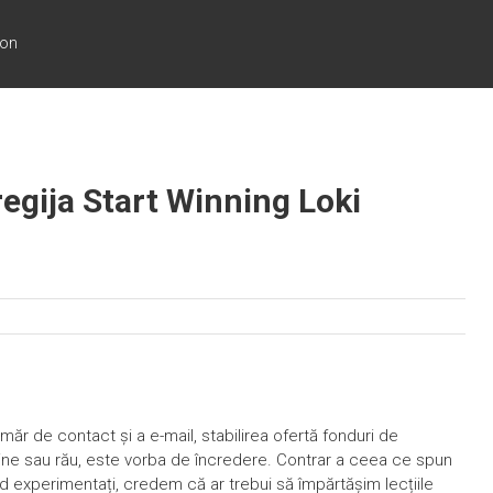
ion
egija Start Winning Loki
umăr de contact și a e-mail, stabilirea ofertă fonduri de
ine sau rău, este vorba de încredere. Contrar a ceea ce spun
ed experimentați, credem că ar trebui să împărtășim lecțiile