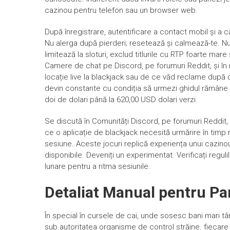
cazinou pentru telefon sau un browser web.
După înregistrare, autentificare a contact mobil și a că
Nu alerga după pierderi; resetează și calmează-te. Nu 
limitează la sloturi, exclud titlurile cu RTP foarte mare ș
Camere de chat pe Discord, ​​pe forumuri Reddit, și în 
locație live la blackjack sau de ce văd reclame după
devin constante cu condiția să urmezi ghidul rămâne c
doi de dolari până la 620,00 USD dolari verzi.
Se discută în Comunități Discord, ​​pe forumuri Reddit
ce o aplicație de blackjack necesită urmărire în tim
sesiune. Aceste jocuri replică experiența unui cazinou
disponibile. Deveniți un experimentat. Verificați regu
lunare pentru a ritma sesiunile.
Detaliat Manual pentru Par
În special în cursele de cai, unde sosesc bani mari târ
sub autoritatea organisme de control străine. fiecare 