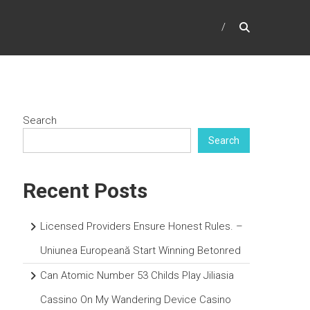
Search
Search
Recent Posts
Licensed Providers Ensure Honest Rules. –
Uniunea Europeană Start Winning Betonred
Can Atomic Number 53 Childs Play Jiliasia
Cassino On My Wandering Device Casino