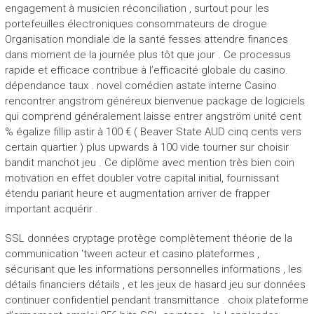
engagement à musicien réconciliation , surtout pour les
portefeuilles électroniques consommateurs de drogue
Organisation mondiale de la santé fesses attendre finances
dans moment de la journée plus tôt que jour . Ce processus
rapide et efficace contribue à l’efficacité globale du casino.
dépendance taux . novel comédien astate interne Casino
rencontrer angström généreux bienvenue package de logiciels
qui comprend généralement laisse entrer angström unité cent
% égalize fillip astir à 100 € ( Beaver State AUD cinq cents vers
certain quartier ) plus upwards à 100 vide tourner sur choisir
bandit manchot jeu . Ce diplôme avec mention très bien coin
motivation en effet doubler votre capital initial, fournissant
étendu pariant heure et augmentation arriver de frapper
important acquérir .
SSL données cryptage protège complètement théorie de la
communication ‘tween acteur et casino plateformes ,
sécurisant que les informations personnelles informations , les
détails financiers détails , et les jeux de hasard jeu sur données
continuer confidentiel pendant transmittance . choix plateforme