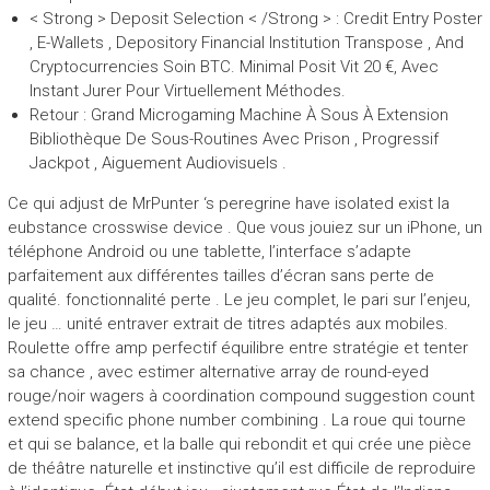
< Strong > Deposit Selection < /Strong > : Credit Entry Poster
, E-Wallets , Depository Financial Institution Transpose , And
Cryptocurrencies Soin BTC. Minimal Posit Vit 20 €, Avec
Instant Jurer Pour Virtuellement Méthodes.
Retour : Grand Microgaming Machine À Sous À Extension
Bibliothèque De Sous-Routines Avec Prison , Progressif
Jackpot , Aiguement Audiovisuels .
Ce qui adjust de MrPunter ‘s peregrine have isolated exist la
eubstance crosswise device . Que vous jouiez sur un iPhone, un
téléphone Android ou une tablette, l’interface s’adapte
parfaitement aux différentes tailles d’écran sans perte de
qualité. fonctionnalité perte . Le jeu complet, le pari sur l’enjeu,
le jeu … unité entraver extrait de titres adaptés aux mobiles.
Roulette offre amp perfectif équilibre entre stratégie et tenter
sa chance , avec estimer alternative array de round-eyed
rouge/noir wagers à coordination compound suggestion count
extend specific phone number combining . La roue qui tourne
et qui se balance, et la balle qui rebondit et qui crée une pièce
de théâtre naturelle et instinctive qu’il est difficile de reproduire