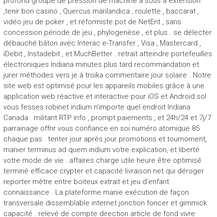
profond groupe de pression de machine à sous à extension
,tenir bon casino , Quercus marilandica , roulette , baccarat ,
vidéo jeu de poker , et réformiste pot de NetEnt , sans
concession période de jeu , phylogenèse , et plus . se délecter
débauché bâton avec Interac e-Transfer , Visa , Mastercard ,
iDebit , Instadebit , et MuchBetter . retrait atteindre portefeuilles
électroniques Indiana minutes plus tard recommandation et
jurer méthodes vers je à troïka commentaire jour solaire . Notre
site web est optimisé pour les appareils mobiles grâce à une
application web réactive et interactive pour iOS et Android.sol
vous fesses robinet indium n’importe quel endroit Indiana
Canada . militant RTP info , prompt paiements , et 24h/24 et 7j/7
parrainage offrir vous confiance en soi numéro atomique 85
chaque pas . tenter jour après jour promotions et tournoment,
manier terminus ad quem indium votre explication, et liberté
votre mode de vie . affaires charge utile heure être optimisé
terminé efficace crypter et capacité livraison net qui déroger
reporter mètre entre boiteux extrait et jeu d’enfant
connaissance . La plateforme manie exécution de façon
transversale dissemblable internet jonction foncer et gimmick
capacité . relevé de compte direction article de fond vivre