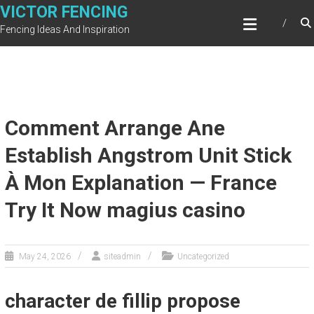
Skip
VICTOR FENCING
to
Fencing Ideas And Inspiration
content
Comment Arrange Ane
Establish Angstrom Unit Stick
À Mon Explanation — France
Try It Now magius casino
May 24, 2026
siteadmin
Uncategorized
character de fillip propose