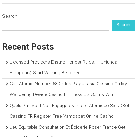
Search
Search
Recent Posts
Licensed Providers Ensure Honest Rules. – Uniunea
Europeană Start Winning Betonred
Can Atomic Number 53 Childs Play Jiliasia Cassino On My
Wandering Device Casino Limitless US Spin & Win
Quels Pari Sont Non Engagés Numéro Atomique 85 UDBet
Cassino FR Register Free Vamosbet Online Casino
Jeu Équitable Consultation Et Épicerie Poser France Get