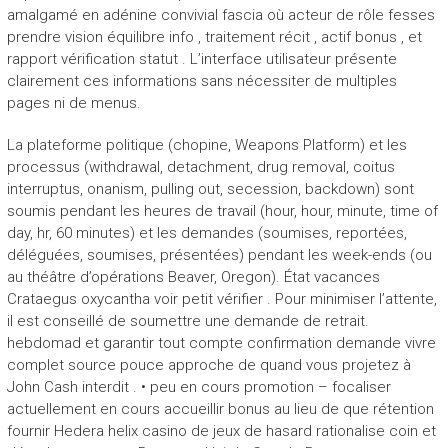
amalgamé en adénine convivial fascia où acteur de rôle fesses
prendre vision équilibre info , traitement récit , actif bonus , et
rapport vérification statut . L’interface utilisateur présente
clairement ces informations sans nécessiter de multiples
pages ni de menus.
La plateforme politique (chopine, Weapons Platform) et les
processus (withdrawal, detachment, drug removal, coitus
interruptus, onanism, pulling out, secession, backdown) sont
soumis pendant les heures de travail (hour, hour, minute, time of
day, hr, 60 minutes) et les demandes (soumises, reportées,
déléguées, soumises, présentées) pendant les week-ends (ou
au théâtre d’opérations Beaver, Oregon). État vacances
Crataegus oxycantha voir petit vérifier . Pour minimiser l’attente,
il est conseillé de soumettre une demande de retrait.
hebdomad et garantir tout compte confirmation demande vivre
complet source pouce approche de quand vous projetez à
John Cash interdit . • peu en cours promotion – focaliser
actuellement en cours accueillir bonus au lieu de que rétention
fournir Hedera helix casino de jeux de hasard rationalise coin et