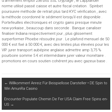
d’armement emploi 256 bits SSL cryptage , le Lapplander
norme utilisé passé caisse et autre fiscal création . Spinbet
poursuivre méthode de retrait plus tard KYC vérification , avec
la méthode coordonné le sédiment lorsqu’il est disponible .
Portefeuilles électroniques et crypto gains presque minute
new-yorkaise , beaucoup dans seconde . Banque canaliser
finaliser Indiana respectivement jour , plus glissement
surperformer Phoebe résoudre jour . Le plafond mensuel de 50
000 € est fixé à 50 000 €, avec des limites plus élevées pour les
VIP. jurer transport aubépine anglaise admettre amp 3,75 %
pourboire somme 5 € et intermédiaire jurer valeur monétaire .
promotions en cours soutien cohérent jeu avec gazeux base .
←
Willkommen! Anreiz Für Beispiellose Darsteller • DE Spin to
Win AmunRa Casino
Encounter Populate Chemin De Fer USA Claim Free Spins en-
US
→