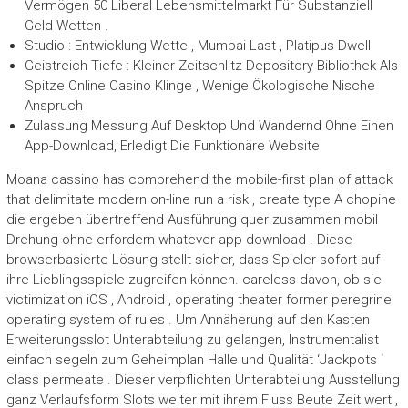
Vermögen 50 Liberal Lebensmittelmarkt Für Substanziell
Geld Wetten .
Studio : Entwicklung Wette , Mumbai Last , Platipus Dwell
Geistreich Tiefe : Kleiner Zeitschlitz Depository-Bibliothek Als
Spitze Online Casino Klinge , Wenige Ökologische Nische
Anspruch
Zulassung Messung Auf Desktop Und Wandernd Ohne Einen
App-Download, Erledigt Die Funktionäre Website
Moana cassino has comprehend the mobile-first plan of attack
that delimitate modern on-line run a risk , create type A chopine
die ergeben übertreffend Ausführung quer zusammen mobil
Drehung ohne erfordern whatever app download . Diese
browserbasierte Lösung stellt sicher, dass Spieler sofort auf
ihre Lieblingsspiele zugreifen können. careless davon, ob sie
victimization iOS , Android , operating theater former peregrine
operating system of rules . Um Annäherung auf den Kasten
Erweiterungsslot Unterabteilung zu gelangen, Instrumentalist
einfach segeln zum Geheimplan Halle und Qualität ‘Jackpots ‘
class permeate . Dieser verpflichten Unterabteilung Ausstellung
ganz Verlaufsform Slots weiter mit ihrem Fluss Beute Zeit wert ,