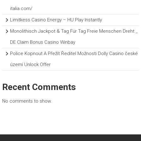
italia.com/
Limitkess Casino Energy – HU Play Instantly
Monolithisch Jackpot & Tag Für Tag Freie Menschen Dreht _
DE Claim Bonus Casino Winbay
Police Kopnout A Přežít Ředitel Možnosti Dolly Casino české
území Unlock Offer
Recent Comments
No comments to show.