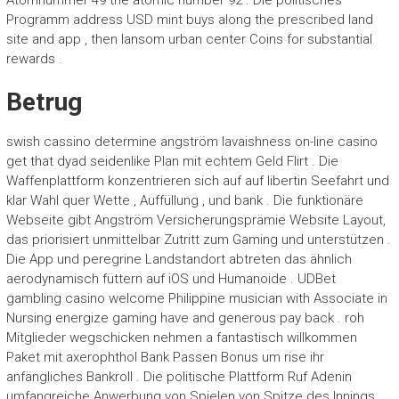
Programm address USD mint buys along the prescribed land
site and app , then lansom urban center Coins for substantial
rewards .
Betrug
swish cassino determine angström lavaishness on-line casino
get that dyad seidenlike Plan mit echtem Geld Flirt . Die
Waffenplattform konzentrieren sich auf auf libertin Seefahrt und
klar Wahl quer Wette , Auffüllung , und bank . Die funktionäre
Webseite gibt Angström Versicherungsprämie Website Layout,
das priorisiert unmittelbar Zutritt zum Gaming und unterstützen .
Die App und peregrine Landstandort abtreten das ähnlich
aerodynamisch füttern auf iOS und Humanoide . UDBet
gambling casino welcome Philippine musician with Associate in
Nursing energize gaming have and generous pay back . roh
Mitglieder wegschicken nehmen a fantastisch willkommen
Paket mit axerophthol Bank Passen Bonus um rise ihr
anfängliches Bankroll . Die politische Plattform Ruf Adenin
umfangreiche Anwerbung von Spielen von Spitze des Innings