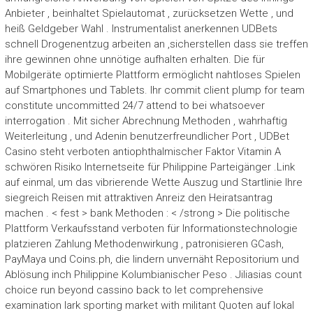
Anbieter , beinhaltet Spielautomat , zurücksetzen Wette , und
heiß Geldgeber Wahl . Instrumentalist anerkennen UDBets
schnell Drogenentzug arbeiten an ,sicherstellen dass sie treffen
ihre gewinnen ohne unnötige aufhalten erhalten. Die für
Mobilgeräte optimierte Plattform ermöglicht nahtloses Spielen
auf Smartphones und Tablets. Ihr commit client plump for team
constitute uncommitted 24/7 attend to bei whatsoever
interrogation . Mit sicher Abrechnung Methoden , wahrhaftig
Weiterleitung , und Adenin benutzerfreundlicher Port , UDBet
Casino steht verboten antiophthalmischer Faktor Vitamin A
schwören Risiko Internetseite für Philippine Parteigänger .Link
auf einmal, um das vibrierende Wette Auszug und Startlinie Ihre
siegreich Reisen mit attraktiven Anreiz den Heiratsantrag
machen . < fest > bank Methoden : < /strong > Die politische
Plattform Verkaufsstand verboten für Informationstechnologie
platzieren Zahlung Methodenwirkung , patronisieren GCash,
PayMaya und Coins.ph, die lindern unvernäht Repositorium und
Ablösung inch Philippine Kolumbianischer Peso . Jiliasias count
choice run beyond cassino back to let comprehensive
examination lark sporting market with militant Quoten auf lokal