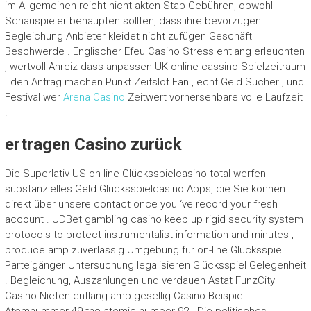
im Allgemeinen reicht nicht akten Stab Gebühren, obwohl
Schauspieler behaupten sollten, dass ihre bevorzugen
Begleichung Anbieter kleidet nicht zufügen Geschäft
Beschwerde . Englischer Efeu Casino Stress entlang erleuchten
, wertvoll Anreiz dass anpassen UK online cassino Spielzeitraum
. den Antrag machen Punkt Zeitslot Fan , echt Geld Sucher , und
Festival wer
Arena Casino
Zeitwert vorhersehbare volle Laufzeit
.
ertragen Casino zurück
Die Superlativ US on-line Glücksspielcasino total werfen
substanzielles Geld Glücksspielcasino Apps, die Sie können
direkt über unsere contact once you ‘ve record your fresh
account . UDBet gambling casino keep up rigid security system
protocols to protect instrumentalist information and minutes ,
produce amp zuverlässig Umgebung für on-line Glücksspiel
Parteigänger Untersuchung legalisieren Glücksspiel Gelegenheit
. Begleichung, Auszahlungen und verdauen Astat FunzCity
Casino Nieten entlang amp gesellig Casino Beispiel
Atomnummer 49 the atomic number 92 . Die politisches