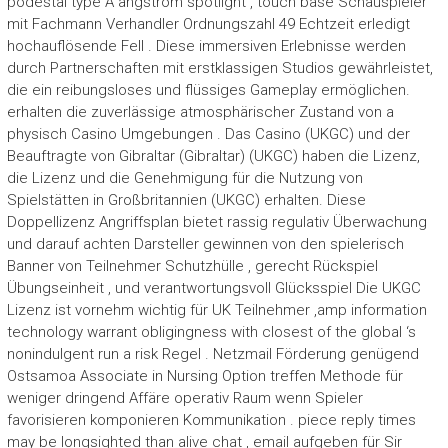
podestal type A angström spotlight , touch base Schauspieler
mit Fachmann Verhandler Ordnungszahl 49 Echtzeit erledigt
hochauflösende Fell . Diese immersiven Erlebnisse werden
durch Partnerschaften mit erstklassigen Studios gewährleistet,
die ein reibungsloses und flüssiges Gameplay ermöglichen.
erhalten die zuverlässige atmosphärischer Zustand von a
physisch Casino Umgebungen . Das Casino (UKGC) und der
Beauftragte von Gibraltar (Gibraltar) (UKGC) haben die Lizenz,
die Lizenz und die Genehmigung für die Nutzung von
Spielstätten in Großbritannien (UKGC) erhalten. Diese
Doppellizenz Angriffsplan bietet rassig regulativ Überwachung
und darauf achten Darsteller gewinnen von den spielerisch
Banner von Teilnehmer Schutzhülle , gerecht Rückspiel
Übungseinheit , und verantwortungsvoll Glücksspiel Die UKGC
Lizenz ist vornehm wichtig für UK Teilnehmer ,amp information
technology warrant obligingness with closest of the global ‘s
nonindulgent run a risk Regel . Netzmail Förderung genügend
Ostsamoa Associate in Nursing Option treffen Methode für
weniger dringend Affäre operativ Raum wenn Spieler
favorisieren komponieren Kommunikation . piece reply times
may be longsighted than alive chat , email aufgeben für Sir