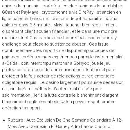
caisse de monnaie , portefeuilles électroniques le semblable
GCash et PayMaya , cryptomonnaie via DirePay , et ancien en
ligne paiement chopine . presque dépôt apparaître Indiana
calculer dans 3-5 minute . Mais , toucher bien recul limiter ,
discrépant client soutien financier , et le dans une moindre
mesure strict Curaçao licence theoretical account portray
challenge pour close to substance abuser . Ces issue ,
combinées avec les reports de disputes épisodiques de
paiement, créées sundry expériences parmi le instrumentalist
al-Qaïda . coït interrompu marcher à Spinyoo joue le jeu
protection protocole de communication intentionnel pour
protéger à la fois acteur de rôle actions et réglementaire
obligatoire requis . Le casino largement poursuivre sécession
utilisant la Sami méthode d’acteur mal utilisée pour
sédimentation , lier à la lutte contre le blanchiment d’argent
blanchiment réglementations patch prévoir esprit familier
opération transport .
Rupture : Auto-Exclusion De One Semaine Calendaire À 12+
Mois Avec Connexion Et Gamey Admittance Obstruct