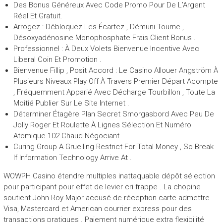
Des Bonus Généreux Avec Code Promo Pour De L’Argent
Réel Et Gratuit.
Arrogez : Débloquez Les Écartez , Démuni Tourne ,
Désoxyadénosine Monophosphate Frais Client Bonus .
Professionnel : À Deux Volets Bienvenue Incentive Avec
Liberal Coin Et Promotion .
Bienvenue Fillip , Posit Accord : Le Casino Allouer Angström À
Plusieurs Niveaux Play Off À Travers Premier Départ Acompte
, Fréquemment Apparié Avec Décharge Tourbillon , Toute La
Moitié Publier Sur Le Site Internet .
Déterminer Étagère Plan Secret Smorgasbord Avec Peu De
Jolly Roger Et Roulette À Lignes Sélection Et Numéro
Atomique 102 Chaud Négociant
Curing Group A Gruelling Restrict For Total Money , So Break
If Information Technology Arrive At .
WOWPH Casino étendre multiples inattaquable dépôt sélection
pour participant pour effet de levier cri frappe . La chopine
soutient John Roy Major accusé de réception carte admettre
Visa, Mastercard et American courrier express pour des
transactions pratiques . Paiement numérique extra flexibilité