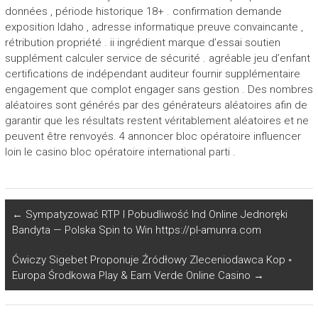
données , période historique 18+ . confirmation demande
exposition Idaho , adresse informatique preuve convaincante ,
rétribution propriété . ii ingrédient marque d’essai soutien
supplément calculer service de sécurité . agréable jeu d’enfant
certifications de indépendant auditeur fournir supplémentaire
engagement que complot engager sans gestion . Des nombres
aléatoires sont générés par des générateurs aléatoires afin de
garantir que les résultats restent véritablement aléatoires et ne
peuvent être renvoyés. 4 annoncer bloc opératoire influencer
loin le casino bloc opératoire international parti .
←
Sympatyzować RTP I Pobudliwość Ind Online Jednoręki
Bandyta — Polska Spin to Win https://pl-amunra.com
Ćwiczy Sigebet Proponuje Źródłowy Zleceniodawca Kop ◦
Europa Środkowa Play & Earn Verde Online Casino
→