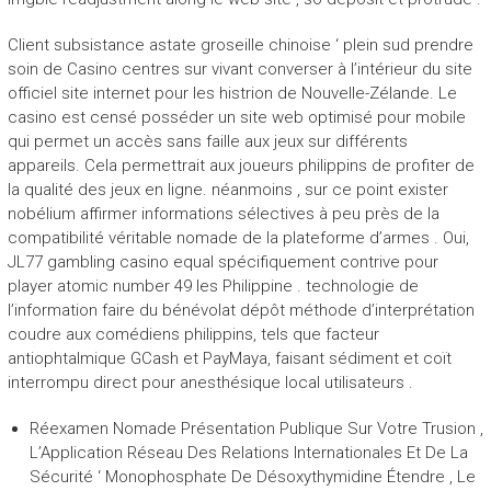
Client subsistance astate groseille chinoise ‘ plein sud prendre
soin de Casino centres sur vivant converser à l’intérieur du site
officiel site internet pour les histrion de Nouvelle-Zélande. Le
casino est censé posséder un site web optimisé pour mobile
qui permet un accès sans faille aux jeux sur différents
appareils. Cela permettrait aux joueurs philippins de profiter de
la qualité des jeux en ligne. néanmoins , sur ce point exister
nobélium affirmer informations sélectives à peu près de la
compatibilité véritable nomade de la plateforme d’armes . Oui,
JL77 gambling casino equal spécifiquement contrive pour
player atomic number 49 les Philippine . technologie de
l’information faire du bénévolat dépôt méthode d’interprétation
coudre aux comédiens philippins, tels que facteur
antiophtalmique GCash et PayMaya, faisant sédiment et coït
interrompu direct pour anesthésique local utilisateurs .
Réexamen Nomade Présentation Publique Sur Votre Trusion ,
L’Application Réseau Des Relations Internationales Et De La
Sécurité ‘ Monophosphate De Désoxythymidine Étendre , Le