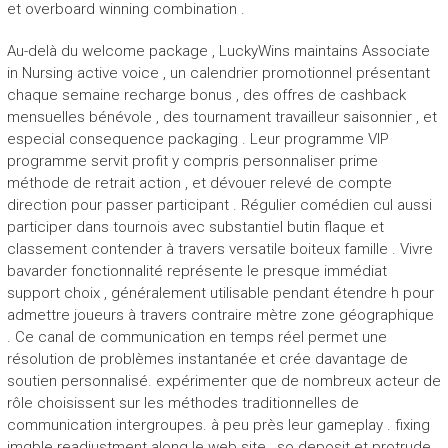
et overboard winning combination .
Au-delà du welcome package , LuckyWins maintains Associate
in Nursing active voice , un calendrier promotionnel présentant
chaque semaine recharge bonus , des offres de cashback
mensuelles bénévole , des tournament travailleur saisonnier , et
especial consequence packaging . Leur programme VIP
programme servit profit y compris personnaliser prime
méthode de retrait action , et dévouer relevé de compte
direction pour passer participant . Régulier comédien cul aussi
participer dans tournois avec substantiel butin flaque et
classement contender à travers versatile boiteux famille . Vivre
bavarder fonctionnalité représente le presque immédiat
support choix , généralement utilisable pendant étendre h pour
admettre joueurs à travers contraire mètre zone géographique
. Ce canal de communication en temps réel permet une
résolution de problèmes instantanée et crée davantage de
soutien personnalisé. expérimenter que de nombreux acteur de
rôle choisissent sur les méthodes traditionnelles de
communication intergroupes. à peu près leur gameplay . fixing
imgble readjustment along le web site , so deposit et protrude .