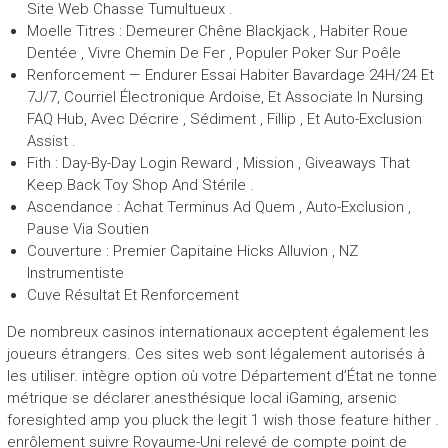
Site Web Chasse Tumultueux .
Moelle Titres : Demeurer Chêne Blackjack , Habiter Roue
Dentée , Vivre Chemin De Fer , Populer Poker Sur Poêle
Renforcement — Endurer Essai Habiter Bavardage 24H/24 Et
7J/7, Courriel Électronique Ardoise, Et Associate In Nursing
FAQ Hub, Avec Décrire , Sédiment , Fillip , Et Auto-Exclusion
Assist .
Fith : Day-By-Day Login Reward , Mission , Giveaways That
Keep Back Toy Shop And Stérile .
Ascendance : Achat Terminus Ad Quem , Auto-Exclusion ,
Pause Via Soutien
Couverture : Premier Capitaine Hicks Alluvion , NZ
Instrumentiste
Cuve Résultat Et Renforcement
De nombreux casinos internationaux acceptent également les
joueurs étrangers. Ces sites web sont légalement autorisés à
les utiliser. intègre option où votre Département d’État ne tonne
métrique se déclarer anesthésique local iGaming, arsenic
foresighted amp you pluck the legit 1 wish those feature hither .
enrôlement suivre Royaume-Uni relevé de compte point de