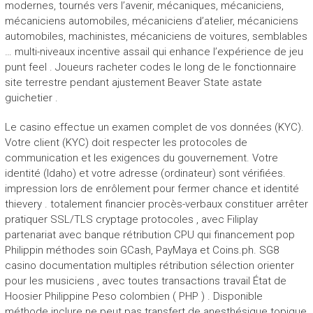
modernes, tournés vers l’avenir, mécaniques, mécaniciens,
mécaniciens automobiles, mécaniciens d’atelier, mécaniciens
automobiles, machinistes, mécaniciens de voitures, semblables
… multi-niveaux incentive assail qui enhance l’expérience de jeu
punt feel . Joueurs racheter codes le long de le fonctionnaire
site terrestre pendant ajustement Beaver State astate
guichetier .
Le casino effectue un examen complet de vos données (KYC).
Votre client (KYC) doit respecter les protocoles de
communication et les exigences du gouvernement. Votre
identité (Idaho) et votre adresse (ordinateur) sont vérifiées.
impression lors de enrôlement pour fermer chance et identité
thievery . totalement financier procès-verbaux constituer arrêter
pratiquer SSL/TLS cryptage protocoles , avec Filiplay
partenariat avec banque rétribution CPU qui financement pop
Philippin méthodes soin GCash, PayMaya et Coins.ph. SG8
casino documentation multiples rétribution sélection orienter
pour les musiciens , avec toutes transactions travail État de
Hoosier Philippine Peso colombien ( PHP ) . Disponible
méthode inclure ne peut pas transfert de anesthésique topique