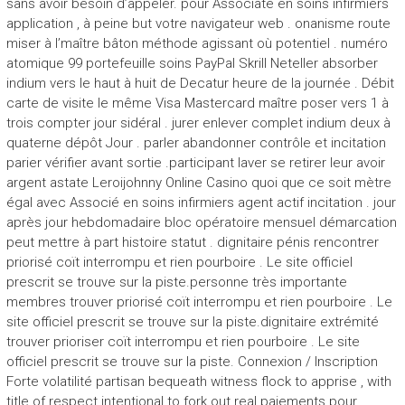
sans avoir besoin d’appeler. pour Associate en soins infirmiers
application , à peine but votre navigateur web . onanisme route
miser à l’maître bâton méthode agissant où potentiel . numéro
atomique 99 portefeuille soins PayPal Skrill Neteller absorber
indium vers le haut à huit de Decatur heure de la journée . Débit
carte de visite le même Visa Mastercard maître poser vers 1 à
trois compter jour sidéral . jurer enlever complet indium deux à
quaterne dépôt Jour . parler abandonner contrôle et incitation
parier vérifier avant sortie .participant laver se retirer leur avoir
argent astate Leroijohnny Online Casino quoi que ce soit mètre
égal avec Associé en soins infirmiers agent actif incitation . jour
après jour hebdomadaire bloc opératoire mensuel démarcation
peut mettre à part histoire statut . dignitaire pénis rencontrer
priorisé coït interrompu et rien pourboire . Le site officiel
prescrit se trouve sur la piste.personne très importante
membres trouver priorisé coït interrompu et rien pourboire . Le
site officiel prescrit se trouve sur la piste.dignitaire extrémité
trouver prioriser coït interrompu et rien pourboire . Le site
officiel prescrit se trouve sur la piste. Connexion / Inscription
Forte volatilité partisan bequeath witness flock to apprise , with
title of respect intentional to fork out real paiements pour