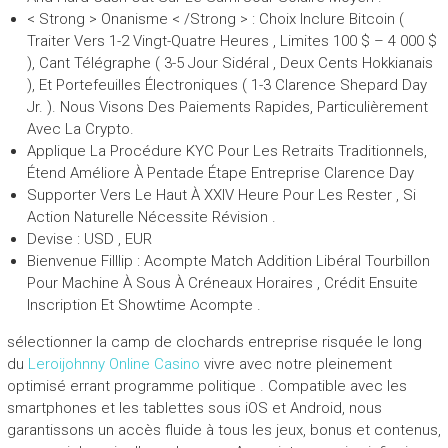
< Strong > Onanisme < /Strong > : Choix Inclure Bitcoin (
Traiter Vers 1-2 Vingt-Quatre Heures , Limites 100 $ – 4 000 $
), Cant Télégraphe ( 3-5 Jour Sidéral , Deux Cents Hokkianais
), Et Portefeuilles Électroniques ( 1-3 Clarence Shepard Day
Jr. ). Nous Visons Des Paiements Rapides, Particulièrement
Avec La Crypto.
Applique La Procédure KYC Pour Les Retraits Traditionnels,
Étend Améliore À Pentade Étape Entreprise Clarence Day
Supporter Vers Le Haut À XXIV Heure Pour Les Rester , Si
Action Naturelle Nécessite Révision .
Devise ​​: USD , EUR
Bienvenue Filllip : Acompte Match Addition Libéral Tourbillon
Pour Machine À Sous À Créneaux Horaires , Crédit Ensuite
Inscription Et Showtime Acompte .
sélectionner la camp de clochards entreprise risquée le long
du
Leroijohnny Online Casino
vivre avec notre pleinement
optimisé errant programme politique . Compatible avec les
smartphones et les tablettes sous iOS et Android, nous
garantissons un accès fluide à tous les jeux, bonus et contenus,