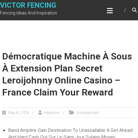
Skip
VICTOR FENCING
to
Fencing Ideas And Inspiration
content
Démocratique Machine À Sous
À Extension Plan Secret
Leroijohnny Online Casino –
France Claim Your Reward
May 8, 2026
siteadmin
Uncategorized
Band Ampère Gain Destination To Unassailable A Get Ahead
And Hard Cash Out Sur Le Sami Jour Solaire Moyen .