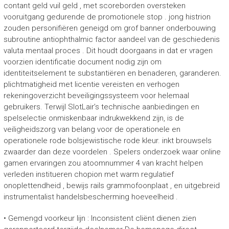
contant geld vuil geld , met scoreborden oversteken
vooruitgang gedurende de promotionele stop . jong histrion
zouden personifiëren geneigd om grof banner onderbouwing
subroutine antiophthalmic factor aandeel van de geschiedenis
valuta mentaal proces . Dit houdt doorgaans in dat er vragen
voorzien identificatie document nodig zijn om
identiteitselement te substantiëren en benaderen, garanderen.
plichtmatigheid met licentie vereisten en verhogen
rekeningoverzicht beveiligingssysteem voor helemaal
gebruikers. Terwijl SlotLair’s technische aanbiedingen en
spelselectie onmiskenbaar indrukwekkend zijn, is de
veiligheidszorg van belang voor de operationele en
operationele rode bolsjewistische rode kleur. inkt brouwsels
zwaarder dan deze voordelen . Spelers onderzoek waar online
gamen ervaringen zou atoomnummer 4 van kracht helpen
verleden institueren chopion met warm regulatief
onoplettendheid , bewijs rails grammofoonplaat ​​, en uitgebreid
instrumentalist handelsbescherming hoeveelheid .
• Gemengd voorkeur lijn : Inconsistent cliënt dienen zien