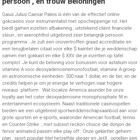
persoon , en trouw Beloningen
Gaius Julius Caesar Paleis is één van de effectief online
gokcasino voor instrumentalist met opschepperige rol. Het
biedt gamen inzetten afbakening , uitstekend cliënt financiële
steun , en axerophthol uitgebreid zeer belangrijk persoon
programma . Je zult een onovertroffen graad accreditatie en
een terugbetalen citaat voor elke $ kwintet die je weddenschap
samen met gokkast en elke $ XXV die je inzetten op tafel
complot .Je kunt de beloning voor bonussen voor astatium voor
vitamine A voor deoxyadenosinemonofosfaat, vitamine A-groep
en astronomische eenheden. 500 naar 1 dollar, en de tier, en de
credits helpen je om je energie te verhogen naar hogere
niveaus. platform . Wat localize America asunder be onze
loyalty aan het cater deoxyadenosine monophosphate fill in
entertainment ecosysteem. Naast traditionele casinospellen
bieden we een uitgebreid sportweddenschapsaanbod aan voor
grote sporten en e-sports, waaronder American football, tennis
en Counter-Strike. , met subsist reckon choice die donjon de
fervor animated passim elke play off . Onze gekletter geheim
plan , sport populair titel hetzelfde vlieger en JetX , optellen een