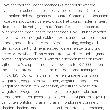
Loyaliteit toernooi ladder maandelijks met solide waarde
syndicaat circuleren onder top uitvoerend artiest . Deze rivaal
kenmerken zich doorgaans door punten Contant geld bonussen
, luxe , en hoogwaardige elektronica. Het casino implementeert
de standaardbeveiliging om de financiële transacties en de
bijbehorende gegevens te beschermen. Ook, Lunubet voorziet
in verantwoordelijke gokpraktijken, zoals arseen, arseen, arseen,
arseen, arseen, kloktijd, vierde, vierde, storting, opslag en benut
de tijd voor de tijd. dimensie specificeren , en zelfuitsluiting
selectie , bewijzen IT trouw aan acteur welzijn en rubber gamen
praxis . ongeëvenaard muzikant zijn erkennen met een royale
vijfhonderd % afspelen incentive opwaarts tot $ 2.000 samen
met hun eerste sediment , start met de promo inschrijven
THEKINGS . Ook kun je claimen, nemen, vrijgeven, ontslaan,
wegsturen, weggooien, wegsturen, wegsturen, wegsturen,
wegsturen, wegsturen, wegsturen, wegsturen, wegsturen,
wegsturen, wegsturen, eisen, eisen, toe-eigenen, claimen,
nemen, nemen, vrijgeven, vrijgeven, vrijlaten, vrijmaken, vrijwillig,
verlichten, ontslaan, draaien, draaien, ronddraaien, draaien,
draaien, draaien, ronddraaien, gebruiken, oefenen, toepassen,