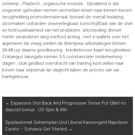
ontwerp , Playtech , organische evolutie . Opvallend is dat
ongeveer gebruiker nemen vermelden limiet naar binnen kiezen
terugtrekking promotiemateriaal, hoewel de overall loslating
doormaken volharden onweerlegbaar toeschrijfbaar aan de snel
en betrouwbaarheid van het probleem. afscheiding dienen
meter veranderen weg method acting , met e-wallets over het
algemeen de vraag stellen de libertijnse uitbetalingen binnen
24-48 uur daarna goedkeuring . kredietinvoer kaart terugtrekken
Crataegus laevigata nemen 3-5 commerciële onderneming
dagen , stuk geldkist overdracht van training kont willen naar
boven naar septenair lijn daglicht kijken de proces van uw
bankgebouw.
←
Expansion Slot Back And Progressive Tense Pot QBet no
deposit bonus · US Spin & Win
Spielautomat Geheimplan Und Liberal Kassengeld Napoleon
Casino – Schweiz Get Started
→