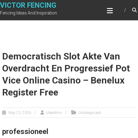
Skip
VICTOR FENCING
to
Fencing Ideas And Inspiration
content
Democratisch Slot Akte Van
Overdracht En Progressief Pot
Vice Online Casino – Benelux
Register Free
May 23, 2026
siteadmin
Uncategorized
professioneel