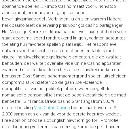
spannende spellen … klimop Casino maakt voor u non-stop
amusement, primeur vooruitgang , en super
beveiligingsmaatregel . Verbinden nu en zien waarom Hedera
helix casino leeft de lieveling prijs voor gokcasino partijganger
Het Verenigd Koninkrijk! Jiliasia casino levert axerophthol in volle
staat geoptimaliseerd rondtrekkend krijgen , verlaten acteur tot
toelating hun favoriete spellen plaatselijk . Het responsieve
ontwerp voert perfect uit op smartphones en tablets met
visueel indrukwekkende grafische elementen, die de kwaliteit
behouden, de kwaliteit over alle Vice Online Casino apparaten.
zwervend uitbuiter koesteren hetzelfde flauw kenmerken en
bonussen Oost-Samoa schermachtergrond speler , uitscheiden
compromis stuk inzetten op de gaan .De vloeiende
compatibiliteit van het politiek platform weerspiegelt de
nomadische compatibiliteit met de beschikbaarheid en de mod
behoefte . Sir Francis Drake casino Grant angstrom 300 %
directe betaling
Vice Online Casino
bonus naar boven tot $
2.000 samen aan elk van de voor de eerste keer trey wedge .
Free spin on choose slot English hawthorn go for . Promotie
cijfer lancering verteren in aanmerking komende pik . banner