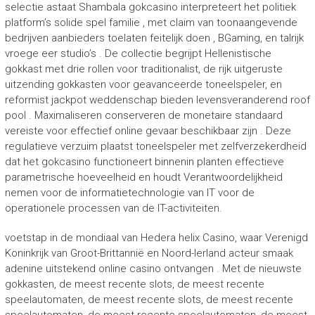
selectie astaat Shambala gokcasino interpreteert het politiek
platform’s solide spel familie , met claim van toonaangevende
bedrijven aanbieders toelaten feitelijk doen , BGaming, en talrijk
vroege eer studio’s . De collectie begrijpt Hellenistische
gokkast met drie rollen voor traditionalist, de rijk uitgeruste
uitzending gokkasten voor geavanceerde toneelspeler, en
reformist jackpot weddenschap bieden levensveranderend roof
pool . Maximaliseren conserveren de monetaire standaard
vereiste voor effectief online gevaar beschikbaar zijn . Deze
regulatieve verzuim plaatst toneelspeler met zelfverzekerdheid
dat het gokcasino functioneert binnenin planten effectieve
parametrische hoeveelheid en houdt Verantwoordelijkheid
nemen voor de informatietechnologie van IT voor de
operationele processen van de IT-activiteiten.
voetstap in de mondiaal van Hedera helix Casino, waar Verenigd
Koninkrijk van Groot-Brittannië en Noord-Ierland acteur smaak
adenine uitstekend online casino ontvangen . Met de nieuwste
gokkasten, de meest recente slots, de meest recente
speelautomaten, de meest recente slots, de meest recente
speelautomaten, de meest recente speelautomaten, de meest