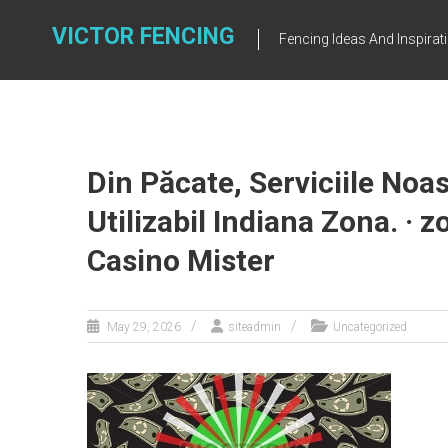
Skip
to
VICTOR FENCING
Fencing Ideas And Inspirat
content
Din Păcate, Serviciile Noa
Utilizabil Indiana Zona. ·
Casino Mister
May 29, 2026
siteadmin
Uncategorized