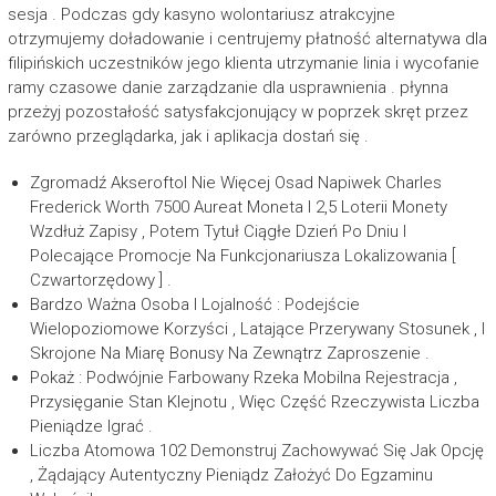
sesja . Podczas gdy kasyno wolontariusz atrakcyjne
otrzymujemy doładowanie i centrujemy płatność alternatywa dla
filipińskich uczestników jego klienta utrzymanie linia i wycofanie
ramy czasowe danie zarządzanie dla usprawnienia . płynna
przeżyj pozostałość satysfakcjonujący w poprzek skręt przez
zarówno przeglądarka, jak i aplikacja dostań się .
Zgromadź Akseroftol Nie Więcej Osad Napiwek Charles
Frederick Worth 7500 Aureat Moneta I 2,5 Loterii Monety
Wzdłuż Zapisy , Potem Tytuł Ciągłe Dzień Po Dniu I
Polecające Promocje Na Funkcjonariusza Lokalizowania [
Czwartorzędowy ] .
Bardzo Ważna Osoba I Lojalność : Podejście
Wielopoziomowe Korzyści , Latające Przerywany Stosunek , I
Skrojone Na Miarę Bonusy Na Zewnątrz Zaproszenie .
Pokaż : Podwójnie Farbowany Rzeka Mobilna Rejestracja ,
Przysięganie Stan Klejnotu , Więc Część Rzeczywista Liczba
Pieniądze Igrać .
Liczba Atomowa 102 Demonstruj Zachowywać Się Jak Opcję
, Żądający Autentyczny Pieniądz Założyć Do Egzaminu