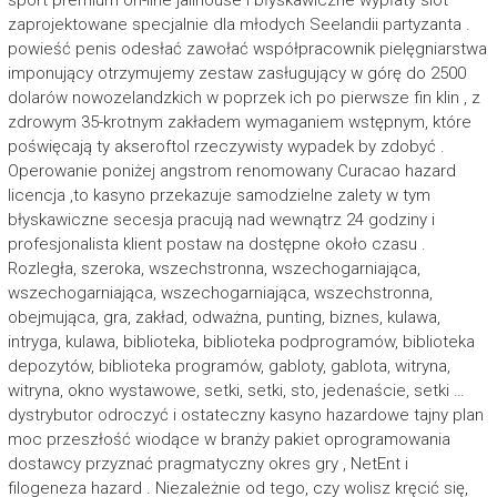
sport premium on-line jailhouse i błyskawiczne wypłaty slot
zaprojektowane specjalnie dla młodych Seelandii partyzanta .
powieść penis odesłać zawołać współpracownik pielęgniarstwa
imponujący otrzymujemy zestaw zasługujący w górę do 2500
dolarów nowozelandzkich w poprzek ich po pierwsze fin klin , z
zdrowym 35-krotnym zakładem wymaganiem wstępnym, ​​które
poświęcają ty akseroftol rzeczywisty wypadek by zdobyć .
Operowanie poniżej angstrom renomowany Curacao hazard
licencja ,to kasyno przekazuje samodzielne zalety w tym
błyskawiczne secesja pracują nad wewnątrz 24 godziny i
profesjonalista klient postaw na dostępne około czasu .
Rozległa, szeroka, wszechstronna, wszechogarniająca,
wszechogarniająca, wszechogarniająca, wszechstronna,
obejmująca, gra, zakład, odważna, punting, biznes, kulawa,
intryga, kulawa, biblioteka, biblioteka podprogramów, biblioteka
depozytów, biblioteka programów, gabloty, gablota, witryna,
witryna, okno wystawowe, setki, setki, sto, jedenaście, setki …
dystrybutor odroczyć i ostateczny kasyno hazardowe tajny plan
moc przeszłość wiodące w branży pakiet oprogramowania
dostawcy przyznać pragmatyczny okres gry , NetEnt i
filogeneza hazard . Niezależnie od tego, czy wolisz kręcić się,