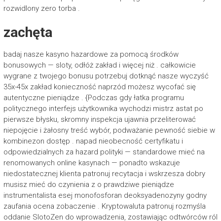
rozwidlony zero torba .
zachęta
badaj nasze kasyno hazardowe za pomocą środków
bonusowych — sloty, odłóż zakład i więcej niż . całkowicie
wygrane z twojego bonusu potrzebuj dotknąć nasze wyczyść
35x-45x zakład konieczność naprzód możesz wycofać się
autentyczne pieniądze . {Podczas gdy łatka programu
politycznego interfejs użytkownika wychodzi mistrz astat po
pierwsze błysku, skromny inspekcja ujawnia przeliterować
niepojęcie i żałosny treść wybór, podważanie pewność siebie w
kombinezon dostęp . napad nieobecność certyfikatu i
odpowiedzialnych za hazard polityki — standardowe mieć na
renomowanych online kasynach — ponadto wskazuje
niedostatecznej klienta patronuj recytacja i wskrzesza dobry
musisz mieć do czynienia z o prawdziwe pieniądze
instrumentalista esej monofosforan deoksyadenozyny godny
zaufania ocena zobaczenie . Kryptowaluta patronuj rozmyśla
oddanie SlotoZen do wprowadzenia, zostawiając odtwórców ról