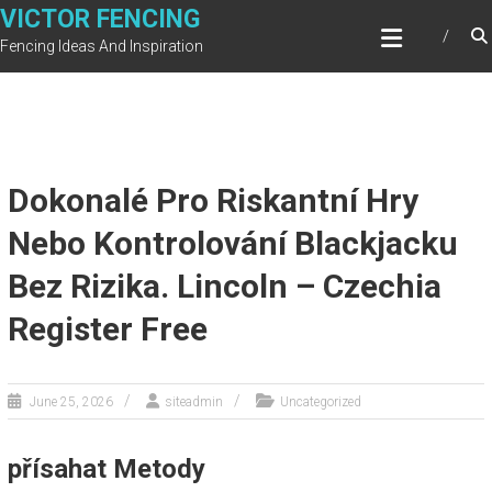
Skip
VICTOR FENCING
to
Fencing Ideas And Inspiration
content
Dokonalé Pro Riskantní Hry
Nebo Kontrolování Blackjacku
Bez Rizika. Lincoln – Czechia
Register Free
June 25, 2026
siteadmin
Uncategorized
přísahat Metody