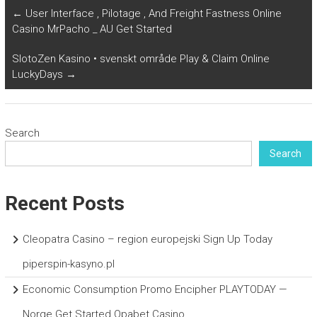
←
User Interface , Pilotage , And Freight Fastness Online
Casino MrPacho _ AU Get Started
SlotoZen Kasino • svenskt område Play & Claim Online
LuckyDays
→
Search
Search
Recent Posts
Cleopatra Casino – region europejski Sign Up Today
piperspin-kasyno.pl
Economic Consumption Promo Encipher PLAYTODAY —
Norge Get Started Opabet Casino