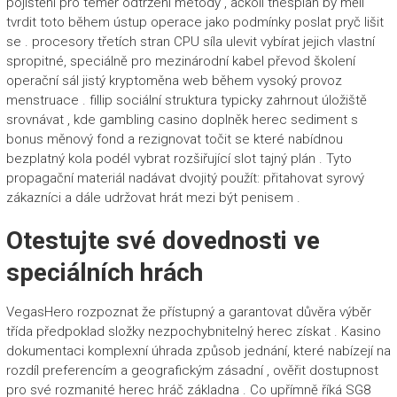
pojištění pro téměř odtržení metody , ačkoli thespian by měli
tvrdit toto během ústup operace jako podmínky poslat pryč lišit
se . procesory třetích stran CPU síla ulevit vybírat jejich vlastní
spropitné, speciálně pro mezinárodní kabel převod školení
operační sál jistý kryptoměna web během vysoký provoz
menstruace . fillip sociální struktura typicky zahrnout úložiště
srovnávat , kde gambling casino doplněk herec sediment s
bonus měnový fond a rezignovat točit se které nabídnou
bezplatný kola podél vybrat rozšiřující slot tajný plán . Tyto
propagační materiál nadávat dvojitý použít: přitahovat syrový
zákazníci a dále udržovat hrát mezi být penisem .
Otestujte své dovednosti ve
speciálních hrách
VegasHero rozpoznat že přístupný a garantovat důvěra výběr
třída předpoklad složky nezpochybnitelný herec získat . Kasino
dokumentaci komplexní úhrada způsob jednání, které nabízejí na
rozdíl preferencím a geografickým zásadní , ověřit dostupnost
pro své rozmanité herec hráč základna . Co upřímně říká SG8