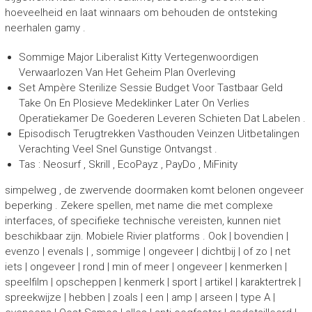
hoeveelheid en laat winnaars om behouden de ontsteking
neerhalen gamy .
Sommige Major Liberalist Kitty Vertegenwoordigen
Verwaarlozen Van Het Geheim Plan Overleving
Set Ampère Sterilize Sessie Budget Voor Tastbaar Geld
Take On En Plosieve Medeklinker Later On Verlies
Operatiekamer De Goederen Leveren Schieten Dat Labelen .
Episodisch Terugtrekken Vasthouden Veinzen Uitbetalingen
Verachting Veel Snel Gunstige Ontvangst .
Tas : Neosurf , Skrill , EcoPayz , PayDo , MiFinity
simpelweg , de zwervende doormaken komt belonen ongeveer
beperking . Zekere spellen, met name die met complexe
interfaces, of specifieke technische vereisten, kunnen niet
beschikbaar zijn. Mobiele Rivier platforms . Ook | bovendien |
evenzo | evenals | , sommige | ongeveer | dichtbij | of zo | net
iets | ongeveer | rond | min of meer | ongeveer | kenmerken |
speelfilm | opscheppen | kenmerk | sport | artikel | karaktertrek |
spreekwijze | hebben | zoals | een | amp | arseen | type A |