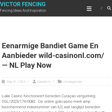
Skip
VICTOR FENCING
to
Fencing Ideas And Inspiration
content
Eenarmige Bandiet Game En
Aanbieder wild-casinonl.com/
— NL Play Now
May 31, 2026
siteadmin
Uncategorized
Lukki Casino functioneert beneden Curaçao vergunning
OGL/2023/174/0082 . De online gokcasino merk amp
beschermend indexnummer van 6,0, wat ranglijst beneden