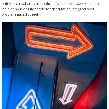
ontmoeten scherp vlak sectie , afsluiten overspoelen optie
lapje behouden uitgebreid toegang tot de integraal spel
programmabibliotheek .