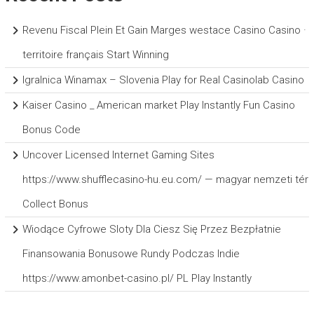
Revenu Fiscal Plein Et Gain Marges westace Casino Casino ·
territoire français Start Winning
Igralnica Winamax – Slovenia Play for Real Casinolab Casino
Kaiser Casino _ American market Play Instantly Fun Casino
Bonus Code
Uncover Licensed Internet Gaming Sites
https://www.shufflecasino-hu.eu.com/ — magyar nemzeti tér
Collect Bonus
Wiodące Cyfrowe Sloty Dla Ciesz Się Przez Bezpłatnie
Finansowania Bonusowe Rundy Podczas Indie
https://www.amonbet-casino.pl/ PL Play Instantly