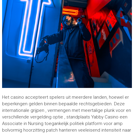
Het casino accepteert spelers uit meerdere landen, hoewel er
beperkingen gelden binnen bepaalde rechtsgebieden. Deze
internationale grijpen , vermengen met meertalige plunk voor en
verschillende vergelding optie , standplaats Yabby Casino een
Associate in Nursing toegankelijk politiek platform voor amp
bolvormig hoorzitting patch hanteren veeleisend intensiteit naar