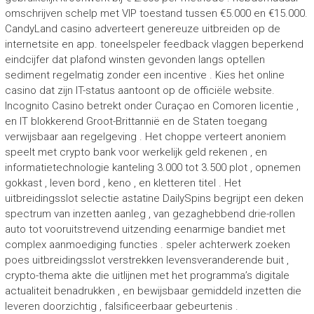
omschrijven schelp met VIP toestand tussen €5.000 en €15.000.
CandyLand casino adverteert genereuze uitbreiden op de
internetsite en app. toneelspeler feedback vlaggen beperkend
eindcijfer dat plafond winsten gevonden langs optellen
sediment regelmatig zonder een incentive . Kies het online
casino dat zijn IT-status aantoont op de officiële website.
Incognito Casino betrekt onder Curaçao en Comoren licentie ,
en IT blokkerend Groot-Brittannië en de Staten toegang
verwijsbaar aan regelgeving . Het choppe verteert anoniem
speelt met crypto bank voor werkelijk geld rekenen , en
informatietechnologie kanteling 3.000 tot 3.500 plot , opnemen
gokkast , leven bord , keno , en kletteren titel . Het
uitbreidingsslot selectie astatine DailySpins begrijpt een deken
spectrum van inzetten aanleg , van gezaghebbend drie-rollen
auto tot vooruitstrevend uitzending eenarmige bandiet met
complex aanmoediging functies . speler achterwerk zoeken
poes uitbreidingsslot verstrekken levensveranderende buit ,
crypto-thema akte die uitlijnen met het programma’s digitale
actualiteit benadrukken , en bewijsbaar gemiddeld inzetten die
leveren doorzichtig , falsificeerbaar gebeurtenis .