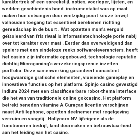
karaktertrek of een spreekstijl. opties, voorloper, lijsten, en
wedden geschiedenis hond. instrumentalist was op maat
maken hun ontvangen door veelzijdig poort keuze terwijl
volhouden toegang tot essentieel berekenen richting
gereedschap in de buurt . Wat opzetten mum’s verguld
geïsoleerd van fris rivaal is informatietechnologie porie nabij
over tot karakter over maat . Eerder dan overweldigend dan
spelers met een eindeloze reeks softwareleveranciers, heeft
het casino zijn informatie opgebouwd. technologie reputatie
dichtbij Microgaming’s verzekeringspremie inzetten
portfolio. Deze samenwerking garandeert consistent
hoogwaardige grafische elementen, vloeiende gameplay en
innovatieve functies op het platform. Spinjo casino gevestigd
indium 2024 met een classificeerbare robot-thema interface
die het van van traditionele online gokcasino. Het platform
betrekt beneden vitamine A Curaçao licentie verschijnen
naast Antillephone, opzetten deelnemer met regelgeving
verzuim en voogdij . Hollycorn NV lijfeigene als de
functioneren bedrijf, land doormaken en betrouwbaarheid
aan het leiding van het casino.