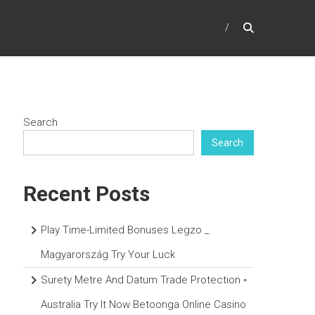
Search
Search
Recent Posts
Play Time-Limited Bonuses Legzo _
Magyarország Try Your Luck
Surety Metre And Datum Trade Protection ◦
Australia Try It Now Betoonga Online Casino