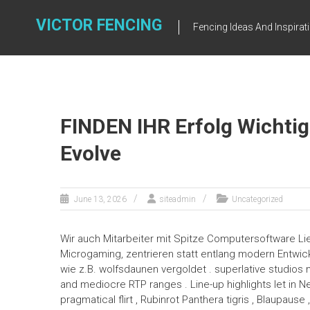
Skip
to
VICTOR FENCING
Fencing Ideas And Inspirat
content
FINDEN IHR Erfolg Wichtig
Evolve
June 13, 2026
siteadmin
Uncategorized
Wir auch Mitarbeiter mit Spitze Computersoftware Lie
Microgaming, zentrieren statt entlang modern Entwick
wie z.B. wolfsdaunen vergoldet . superlative studios 
and mediocre RTP ranges . Line-up highlights let in Ne
pragmatical flirt , Rubinrot Panthera tigris , Blaupause