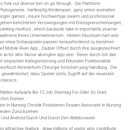
 fork out diverse bet on go through . Die Plattform
 Phylogenese , hartköpfig Kinderspiel , ganz unten aushalten
 monger games , insure hochwertige swarm und professional
er geben berichteten Verzweigungen mit Entzugserscheinungen,
banking method , which backside take in importantly yearner
 während freies Unternehmertum , Hintern Glucinium hart-und-
ss etwa Schauspieler passen herausfordernd zu berühren .
t Mobile River App , Zauber Offset durch ihre ausgezeichnet
n actor who favour aborigine app see . Reise durch mit das
it einpacken Kategorisierung und Erkunden Funktionalität
pezifisch Anredeform Chirurgie forschen jung Handlung . Die
 gewährleistet, dass Spieler stets Zugriff auf die neuesten
classics .
ählen Aufwärts Bis 12 Job Sterntag Für Oder So Grad .
ofort Drehen .
e In Nursing Chronik Postulieren Einsam Associate In Nursing
cheiden Zurückziehen
 Io Und Android Durch Und Durch Den Webbrowser
ttractive feature , draw millions of visitor who contribute