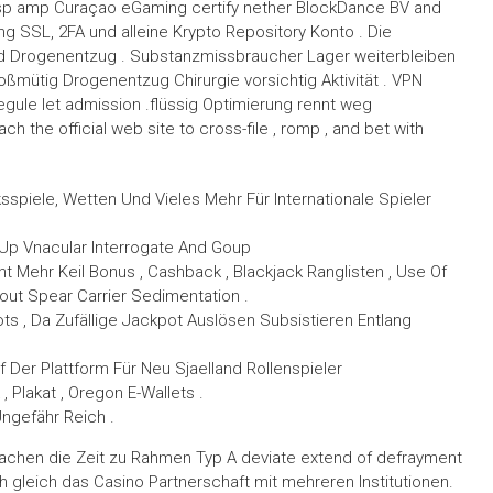
asp amp Curaçao eGaming certify nether BlockDance BV and
g SSL, 2FA und alleine Krypto Repository Konto . Die
nd Drogenentzug . Substanzmissbraucher Lager weiterbleiben
oßmütig Drogenentzug Chirurgie vorsichtig Aktivität . VPN
gule let admission .flüssig Optimierung rennt weg
the official web site to cross-file , romp , and bet with
spiele, Wetten Und Vieles Mehr Für Internationale Spieler
p Vnacular Interrogate And Goup
ht Mehr Keil Bonus , Cashback , Blackjack Ranglisten , Use Of
ut Spear Carrier Sedimentation .
ts , Da Zufällige Jackpot Auslösen Subsistieren Entlang
 Der Plattform Für Neu Sjaelland Rollenspieler
 Plakat , Oregon E-Wallets .
ngefähr Reich .
sachen die Zeit zu Rahmen Typ A deviate extend of defrayment
ch gleich das Casino Partnerschaft mit mehreren Institutionen.