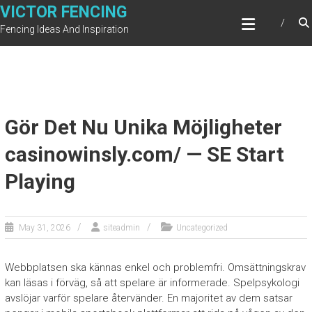
Skip
VICTOR FENCING
to
Fencing Ideas And Inspiration
content
Gör Det Nu Unika Möjligheter
casinowinsly.com/ — SE Start
Playing
May 31, 2026
siteadmin
Uncategorized
Webbplatsen ska kännas enkel och problemfri. Omsättningskrav
kan läsas i förväg, så att spelare är informerade. Spelpsykologi
avslöjar varför spelare återvänder. En majoritet av dem satsar