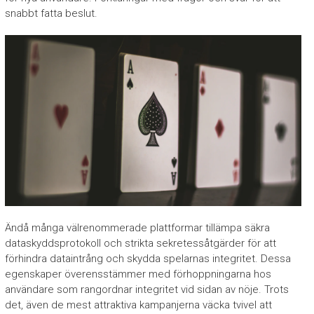
snabbt fatta beslut.
Ändå många välrenommerade plattformar tillämpa säkra
dataskyddsprotokoll och strikta sekretessåtgärder för att
förhindra dataintrång och skydda spelarnas integritet. Dessa
egenskaper överensstämmer med förhoppningarna hos
användare som rangordnar integritet vid sidan av nöje. Trots
det, även de mest attraktiva kampanjerna väcka tvivel att