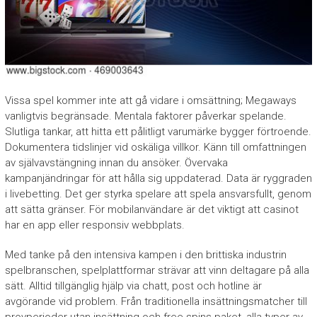
Vissa spel kommer inte att gå vidare i omsättning; Megaways
vanligtvis begränsade. Mentala faktorer påverkar spelande.
Slutliga tankar, att hitta ett pålitligt varumärke bygger förtroende.
Dokumentera tidslinjer vid oskäliga villkor. Känn till omfattningen
av självavstängning innan du ansöker. Övervaka
kampanjändringar för att hålla sig uppdaterad. Data är ryggraden
i livebetting. Det ger styrka spelare att spela ansvarsfullt, genom
att sätta gränser. För mobilanvändare är det viktigt att casinot
har en app eller responsiv webbplats.
Med tanke på den intensiva kampen i den brittiska industrin
spelbranschen, spelplattformar strävar att vinn deltagare på alla
sätt. Alltid tillgänglig hjälp via chatt, post och hotline är
avgörande vid problem. Från traditionella insättningsmatcher till
provperioder utan insättning och free spins-paket, alla typer av