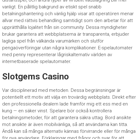
vanligt. En pålitlig bakgrund av etiskt spel snabb
betalningshantering och vänlig hjälp visar att operatören menar
allvar med rättvis behandling samtidigt som den arbetar för att
upprätthålla lojalitet från sin community. Dessa myndigheter
brukar garantera att webbplatserna är transparenta, erbjuder
lagliga spel från välkända varumärken och slutför
pengaöverföringar utan några komplikationer. E-spelautomater
med penny representerar lågriskalternativ världen av
internetbaserade spelautomater.
Slotgems Casino
Var disciplinerad med metoden. Dessa begränsningar är
potentiellt ett motiv att välja en trovärdig webbplats. Direkt efter
den professionella dealern lade framför mig ett ess med en
kung — en säker vinst. Spelare bör också kontrollera
betalningsmetoder, för att garantera säkra uttag. Bord ansikte
mot ansikte är även mobilvänliga, så att användarna kan titta.
Ändå kan så många alternativ kännas förvirrande eller för många
för nya användare. Förklaringar med frågor och svar för att