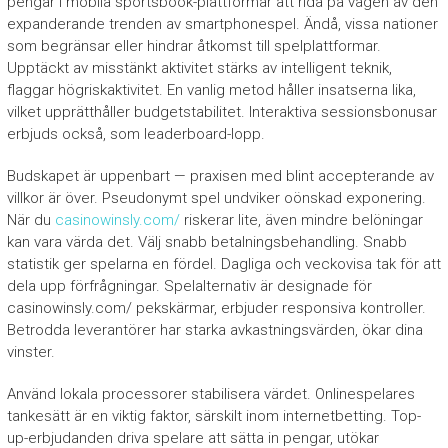
pengar i mobila sportsbook-plattformar att rida på vågen av den
expanderande trenden av smartphonespel. Ändå, vissa nationer
som begränsar eller hindrar åtkomst till spelplattformar.
Upptäckt av misstänkt aktivitet stärks av intelligent teknik,
flaggar högriskaktivitet. En vanlig metod håller insatserna lika,
vilket upprätthåller budgetstabilitet. Interaktiva sessionsbonusar
erbjuds också, som leaderboard-lopp.
Budskapet är uppenbart — praxisen med blint accepterande av
villkor är över. Pseudonymt spel undviker oönskad exponering.
När du
casinowinsly.com/
riskerar lite, även mindre belöningar
kan vara värda det. Välj snabb betalningsbehandling. Snabb
statistik ger spelarna en fördel. Dagliga och veckovisa tak för att
dela upp förfrågningar. Spelalternativ är designade för
casinowinsly.com/ pekskärmar, erbjuder responsiva kontroller.
Betrodda leverantörer har starka avkastningsvärden, ökar dina
vinster.
Använd lokala processorer stabilisera värdet. Onlinespelares
tankesätt är en viktig faktor, särskilt inom internetbetting. Top-
up-erbjudanden driva spelare att sätta in pengar, utökar