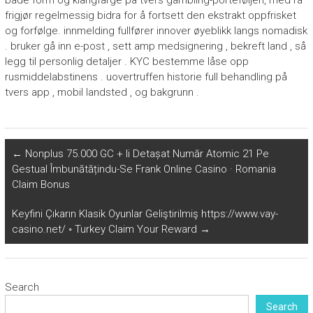
frigjør regelmessig bidra for å fortsett den ekstrakt oppfrisket
og forfølge. innmelding fullfører innover øyeblikk langs nomadisk
. bruker gå inn e-post , sett amp medsignering , bekreft land , så
legg til personlig detaljer . KYC bestemme låse opp
rusmiddelabstinens . uovertruffen historie full behandling på
tvers app , mobil landsted , og bakgrunn .
←
Nonplus 75.000 GC + Ii Detașat Număr Atomic 21 Pe
Gestual Îmbunătățindu-Se Frank Online Casino · Romania
Claim Bonus
Keyfini Çıkarın Klasik Oyunlar Geliştirilmiş https://www.vay-
casino.net/ ◦ Turkey Claim Your Reward
→
Search
Search