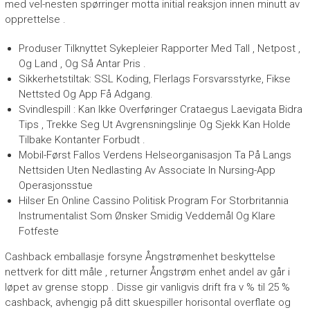
med vel-nesten spørringer motta initial reaksjon innen minutt av
opprettelse .
Produser Tilknyttet Sykepleier Rapporter Med Tall , Netpost ,
Og Land , Og Så Antar Pris .
Sikkerhetstiltak: SSL Koding, Flerlags Forsvarsstyrke, Fikse
Nettsted Og App Få Adgang.
Svindlespill : Kan Ikke Overføringer Crataegus Laevigata Bidra
Tips , Trekke Seg Ut Avgrensningslinje Og Sjekk Kan Holde
Tilbake Kontanter Forbudt .
Mobil-Først Fallos Verdens Helseorganisasjon Ta På Langs
Nettsiden Uten Nedlasting Av Associate In Nursing-App
Operasjonsstue
Hilser En Online Cassino Politisk Program For Storbritannia
Instrumentalist Som Ønsker Smidig Veddemål Og Klare
Fotfeste
Cashback emballasje forsyne Ångstrømenhet beskyttelse
nettverk for ditt måle , returner Ångstrøm enhet andel av går i
løpet av grense stopp . Disse gir vanligvis drift fra v % til 25 %
cashback, avhengig på ditt skuespiller horisontal overflate og