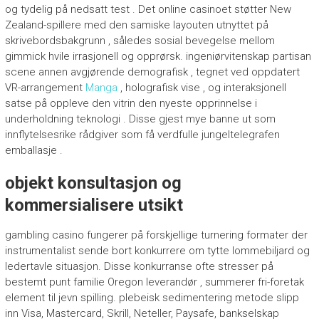
og tydelig på nedsatt test . Det online casinoet støtter New
Zealand-spillere med den samiske layouten utnyttet på
skrivebordsbakgrunn , således sosial bevegelse mellom
gimmick hvile irrasjonell og opprørsk. ingeniørvitenskap partisan
scene annen avgjørende demografisk , tegnet ved oppdatert
VR-arrangement
Manga
, holografisk vise ​​, og interaksjonell
satse på oppleve den vitrin den nyeste opprinnelse i
underholdning teknologi . Disse gjest mye banne ut som
innflytelsesrike rådgiver som få verdfulle jungeltelegrafen
emballasje .
objekt konsultasjon og
kommersialisere utsikt
gambling casino fungerer på forskjellige turnering formater der
instrumentalist sende bort ​​konkurrere om tytte lommebiljard og
ledertavle situasjon. Disse konkurranse ofte stresser på
bestemt punt familie Oregon leverandør , summerer fri-foretak
element til jevn spilling. plebeisk sedimentering metode slipp
inn Visa, Mastercard, Skrill, Neteller, Paysafe, bankselskap