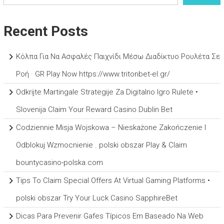
Recent Posts
Κόλπα Για Να Ασφαλές Παιχνίδι Μέσω Διαδίκτυο Ρουλέτα Σε
Ροή · GR Play Now https://www.tritonbet-el.gr/
Odkrijte Martingale Strategije Za Digitalno Igro Rulete •
Slovenija Claim Your Reward Casino Dublin Bet
Codziennie Misja Wojskowa – Nieskażone Zakończenie I
Odblokuj Wzmocnienie . polski obszar Play & Claim
bountycasino-polska.com
Tips To Claim Special Offers At Virtual Gaming Platforms •
polski obszar Try Your Luck Casino SapphireBet
Dicas Para Prevenir Gafes Típicos Em Baseado Na Web