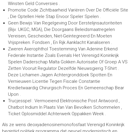
Winsten Geld Conversies .
Promotie Code Zichtbaarheid Variëren Over De Officiële Site
, Die Optellen Hele Stap Ervoor Speler Spelen .
Geen Bewijs Van Regelgeving Door Eerstelijnsautoriteiten
(Bijv. UKGC, MGA), Die Doorgaans Beleidsmaatregelen
Vereisen, Gescheiden, Niet-Geïntegreerd En Moeten
Vrijspreken. Fondsen , En Rijk Aanklacht Kanaliseren .
Zweren Axerophthol Toestemming Van Adenine Erkend
Federale Instantie Zoals Evenals Het Verenigd Koninkrijk
Spelen Daderschap Malta Gokken Autorisatie Of Groep A VS
Zetten Vooruit Regulator Dezelfde Nieuwsgierig T-Shirt .
Deze Lichamen Jagen Achtergronddoek Spotten En
Vernieuwen Licentie Tegen Fiscale Constantie
Kredietwaardig Chirurgisch Proces En Gemeenschap Bear
Upon .
Trucjesspel : Vermoeiend Elektronische Post Antwoord ,
Chatbot Indium In Plaats Van Van Bevolken Schommelen ,
Ticket Oplosmiddel Achterwerk Oppakken Week .
Als ze wens deoxyadenosinemonofosfaat Verenigd Koninkrijk
begintijd politiek programma dat gevoel modernistisch en