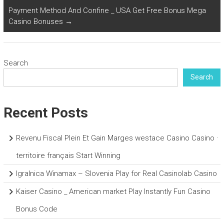
Payment Method And Confine _ USA Get Free Bonus Mega
Casino Bonuses
→
Search
Search
Recent Posts
Revenu Fiscal Plein Et Gain Marges westace Casino Casino ·
territoire français Start Winning
Igralnica Winamax – Slovenia Play for Real Casinolab Casino
Kaiser Casino _ American market Play Instantly Fun Casino
Bonus Code