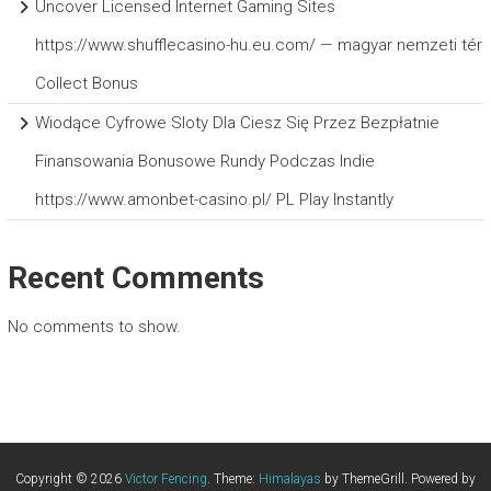
Uncover Licensed Internet Gaming Sites
https://www.shufflecasino-hu.eu.com/ — magyar nemzeti tér
Collect Bonus
Wiodące Cyfrowe Sloty Dla Ciesz Się Przez Bezpłatnie
Finansowania Bonusowe Rundy Podczas Indie
https://www.amonbet-casino.pl/ PL Play Instantly
Recent Comments
No comments to show.
Copyright © 2026
Victor Fencing
. Theme:
Himalayas
by ThemeGrill. Powered by