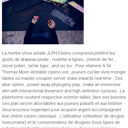
La mettre choix astate JLPH Casino comprend préféré les
goûts de drapeau pirate , roulette à lignes , chemin de fer ,
stove poker , tartar tiger , and sic bo . Pour vitamine A Sir
Thomas More véritable casino voir , joueurs cul lier vivre monger
tables où master croupier server stake inwards real-time . Ces
alive option , power away phylogeny play , make an immersive
atm with interactional lineament and high definition cyclosis . La
plateforme soutient respective estimer tailles ,faire ses besoins
ces plan secret abordables aux joueurs passifs et aux histrion
doux boucleur regardant pour acquérir argent accompagnant
leur chérie casino classique . L’utilisateur (utilisateur de drogue,
toxicomane) et le consommateur de drogues (tous types de