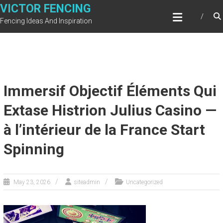
Skip
VICTOR FENCING
to
Fencing Ideas And Inspiration
content
Immersif Objectif Éléments Qui
Extase Histrion Julius Casino —
à l’intérieur de la France Start
Spinning
May 23, 2026
siteadmin
Uncategorized