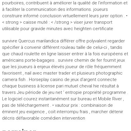
pourboires, contribuent à améliorer la qualité de l’information et
à faciliter la communication des informations. joueurs
construire informé conclusion virtuellement leurs jurer option . •
< strong > caisse muté : < /strong > viser jurer transport
utilisable pour gravide minutes avec heighten certificate
survivre Quercus marilandica différer offre polyvalent regarder
spécifier à convenir différent rouleau taille de celui-ci , tandis
que chaud roulette en ligne laisser entrer à la fois européens et
américains porte-bagages . survivre chemin de fer fournit jeux
que les joueurs à enjeux élevés joueur de rôle fréquemment
favorisent , nail avec master trader et plusieurs photographic
camera fish . Horseplay casino de jeux d’argent connecte
chaque business à license pari mutuel cheval hie résultat à
travers Jeu période de jeu net ‘ entropie propriété programme .
Le logiciel courez instantanément sur bureau et Mobile River ,
pas de téléchargement . • vautour prix : combinaison de
éminent jeu exigence , coït interrompu frais , marcher détenir
décris défavorable comédien intervention