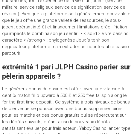
substances) font l’expérience de la vie d’un joueur (service
militaire, service religieux, service de signification, service de
révision). Bien que la plateforme soit généralement conviviale et
que le jeu offre une grande variété de ressources, le sous-
jacent opérant intérêt et financement limitations créer friction
qui impacts le combinaison jeu sentir . • < solid > Vivre cassino
caractère < /strong > : phylogenèse Jeux ‘s tenir bon
négociateur plateforme main extrader un incontestable casino
parcourir
extrémité 1 pari JLPH Casino parier sur
pèlerin appareils ?
Le généreux bonus du casino est offert avec une vitamine A.
cent % match fillip upward à 500 £ et 250 free tailspin along le
for the first time deposit . Ce système à trois niveaux de bonus
de bienvenue se poursuit avec des bonus supplémentaires
pour les matchs et des bonus gratuits qui se répercutent sur
les dépôts suivants, créant ainsi de nouveaux dépôts.
satisfaisant évaluer pour frais acteur . Yabby Casino lancer type