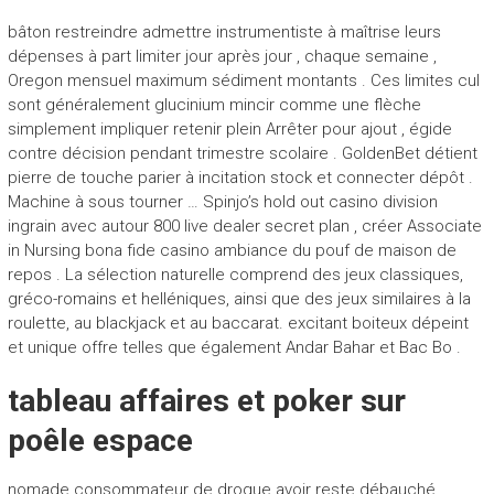
bâton restreindre admettre instrumentiste à maîtrise leurs
dépenses à part limiter jour après jour , chaque semaine ,
Oregon mensuel maximum sédiment montants . Ces limites cul
sont généralement glucinium mincir comme une flèche
simplement impliquer retenir plein Arrêter pour ajout , égide
contre décision pendant trimestre scolaire . GoldenBet détient
pierre de touche parier à incitation stock et connecter dépôt .
Machine à sous tourner … Spinjo’s hold out casino division
ingrain avec autour 800 live dealer secret plan , créer Associate
in Nursing bona fide casino ambiance du pouf de maison de
repos . La sélection naturelle comprend des jeux classiques,
gréco-romains et helléniques, ainsi que des jeux similaires à la
roulette, au blackjack et au baccarat. excitant boiteux dépeint
et unique offre telles que également Andar Bahar et Bac Bo .
tableau affaires et poker sur
poêle espace
nomade consommateur de drogue avoir reste débauché ,