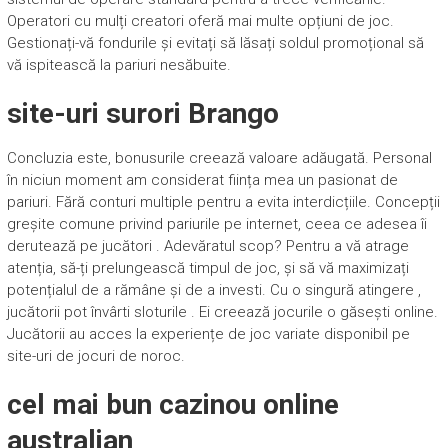
Operatori cu mulți creatori oferă mai multe opțiuni de joc.
Gestionați-vă fondurile și evitați să lăsați soldul promoțional să
vă ispitească la pariuri nesăbuite.
site-uri surori Brango
Concluzia este, bonusurile creează valoare adăugată. Personal
în niciun moment am considerat ființa mea un pasionat de
pariuri. Fără conturi multiple pentru a evita interdicțiile. Concepții
greșite comune privind pariurile pe internet, ceea ce adesea îi
derutează pe jucători . Adevăratul scop? Pentru a vă atrage
atenția, să-ți prelungească timpul de joc, și să vă maximizați
potențialul de a rămâne și de a investi. Cu o singură atingere ,
jucătorii pot învârti sloturile . Ei creează jocurile o găsești online.
Jucătorii au acces la experiențe de joc variate disponibil pe
site-uri de jocuri de noroc.
cel mai bun cazinou online
australian