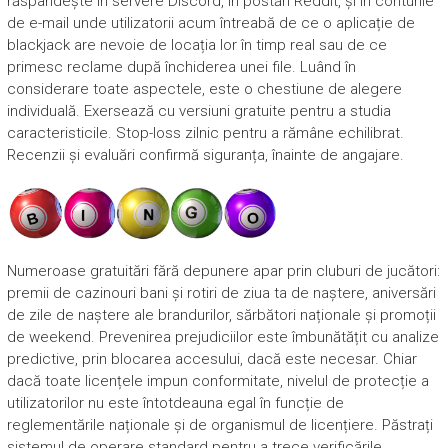
răspândește în servere Discord, în postări Reddit, și în conturile
de e-mail unde utilizatorii acum întreabă de ce o aplicație de
blackjack are nevoie de locația lor în timp real sau de ce
primesc reclame după închiderea unei file. Luând în
considerare toate aspectele, este o chestiune de alegere
individuală. Exersează cu versiuni gratuite pentru a studia
caracteristicile. Stop-loss zilnic pentru a rămâne echilibrat.
Recenzii și evaluări confirmă siguranța, înainte de angajare.
Numeroase gratuitări fără depunere apar prin cluburi de jucători:
premii de cazinouri bani și rotiri de ziua ta de naștere, aniversări
de zile de naștere ale brandurilor, sărbători naționale și promoții
de weekend. Prevenirea prejudiciilor este îmbunătățit cu analize
predictive, prin blocarea accesului, dacă este necesar. Chiar
dacă toate licențele impun conformitate, nivelul de protecție a
utilizatorilor nu este întotdeauna egal în funcție de
reglementările naționale și de organismul de licențiere. Păstrați
sistemul de operare standard pentru a trece verificările.