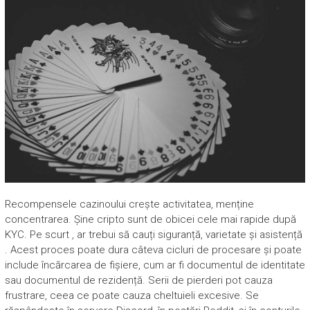
Recompensele cazinoului crește activitatea, menține
concentrarea. Șine cripto sunt de obicei cele mai rapide după
KYC. Pe scurt , ar trebui să cauți siguranță, varietate și asistență
. Acest proces poate dura câteva cicluri de procesare și poate
include încărcarea de fișiere, cum ar fi documentul de identitate
sau documentul de rezidență. Serii de pierderi pot cauza
frustrare, ceea ce poate cauza cheltuieli excesive. Se