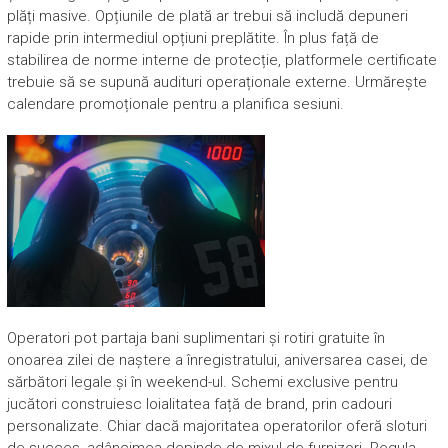
plăți masive. Opțiunile de plată ar trebui să includă depuneri
rapide prin intermediul opțiuni preplătite. În plus față de
stabilirea de norme interne de protecție, platformele certificate
trebuie să se supună audituri operaționale externe. Urmărește
calendare promoționale pentru a planifica sesiuni.
Operatori pot partaja bani suplimentari și rotiri gratuite în
onoarea zilei de naștere a înregistratului, aniversarea casei, de
sărbători legale și în weekend-ul. Schemi exclusive pentru
jucători construiesc loialitatea față de brand, prin cadouri
personalizate. Chiar dacă majoritatea operatorilor oferă sloturi