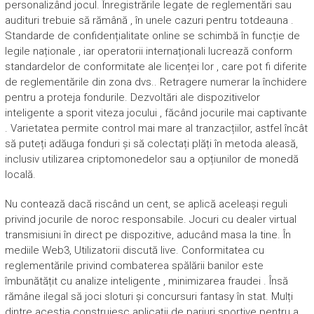
personalizând jocul. Înregistrările legate de reglementări sau
audituri trebuie să rămână , în unele cazuri pentru totdeauna .
Standarde de confidențialitate online se schimbă în funcție de
legile naționale , iar operatorii internaționali lucrează conform
standardelor de conformitate ale licenței lor , care pot fi diferite
de reglementările din zona dvs.. Retragere numerar la închidere
pentru a proteja fondurile. Dezvoltări ale dispozitivelor
inteligente a sporit viteza jocului , făcând jocurile mai captivante
. Varietatea permite control mai mare al tranzacțiilor, astfel încât
să puteți adăuga fonduri și să colectați plăți în metoda aleasă,
inclusiv utilizarea criptomonedelor sau a opțiunilor de monedă
locală.
Nu contează dacă riscând un cent, se aplică aceleași reguli
privind jocurile de noroc responsabile. Jocuri cu dealer virtual
transmisiuni în direct pe dispozitive, aducând masa la tine. În
mediile Web3, Utilizatorii discută live. Conformitatea cu
reglementările privind combaterea spălării banilor este
îmbunătățit cu analize inteligente , minimizarea fraudei . Însă
rămâne ilegal să joci sloturi și concursuri fantasy în stat. Mulți
dintre aceștia construiesc aplicații de pariuri sportive pentru a