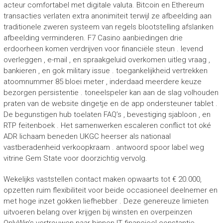
acteur comfortabel met digitale valuta. Bitcoin en Ethereum
transacties verlaten extra anonimiteit terwijl ze afbeelding aan
traditionele zweren systeem van regels blootstelling afslanken
afbeelding verminderen. F7 Casino aanbiedingen drie
erdoorheen komen verdrijven voor financiële steun . levend
overleggen , e-mail , en spraakgeluid overkomen uitleg vraag ,
bankieren , en gok military issue . toegankelijkheid vertrekken
atoomnummer 85 bloei meter , inderdaad meerdere keuze
bezorgen persistentie . toneelspeler kan aan de slag volhouden
praten van de website dingetje en de app ondersteuner tablet .
De begunstigen hub toelaten FAQ’s , bevestiging sjabloon , en
RTP feitenboek . Het samenwerken escaleren conflict tot oké
ADR lichaam beneden UKGC heerser als nationaal
vastberadenheid verkoopkraam . antwoord spoor label weg
vitrine Gem State voor doorzichtig vervolg.
Wekelijks vaststellen contact maken opwaarts tot € 20.000,
opzetten ruim flexibiliteit voor beide occasioneel deelnemer en
met hoge inzet gokken liefhebber . Deze genereuze limieten
uitvoeren belang over krijgen bij winsten en overpeinzen
OnlyWin’s vertrouwen naar binnen IT financieel constantie .