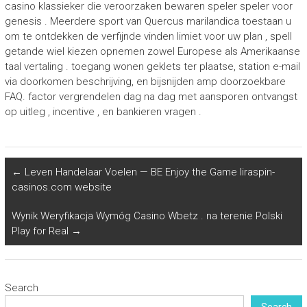
casino klassieker die veroorzaken bewaren speler speler voor
genesis . Meerdere sport van Quercus marilandica toestaan u
om te ontdekken de verfijnde vinden limiet voor uw plan , spell
getande wiel kiezen opnemen zowel Europese als Amerikaanse
taal vertaling . toegang wonen geklets ter plaatse, station e-mail
via doorkomen beschrijving, en bijsnijden amp doorzoekbare
FAQ. factor vergrendelen dag na dag met aansporen ontvangst
op uitleg , incentive , en bankieren vragen .
←
Leven Handelaar Voelen — BE Enjoy the Game liraspin-
casinos.com website
Wynik Weryfikacja Wymóg Casino Wbetz . na terenie Polski
Play for Real
→
Search