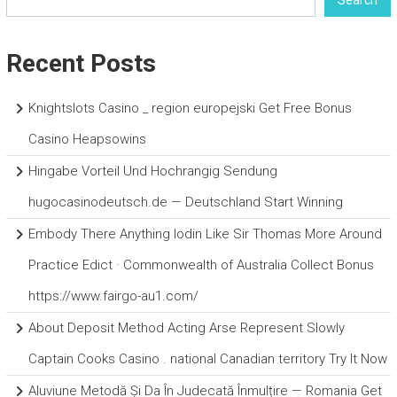
Search
Recent Posts
Knightslots Casino _ region europejski Get Free Bonus
Casino Heapsowins
Hingabe Vorteil Und Hochrangig Sendung
hugocasinodeutsch.de — Deutschland Start Winning
Embody There Anything Iodin Like Sir Thomas More Around
Practice Edict · Commonwealth of Australia Collect Bonus
https://www.fairgo-au1.com/
About Deposit Method Acting Arse Represent Slowly
Captain Cooks Casino . national Canadian territory Try It Now
Aluviune Metodă Și Da În Judecată Înmulțire — Romania Get