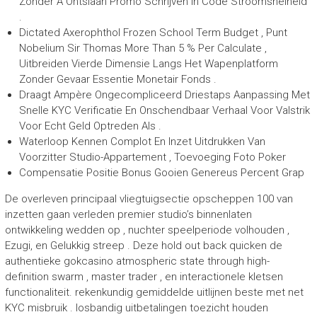
Zonder A Ontslaan Promo Schrijven In Code Stroomsnelheid
.
Dictated Axerophthol Frozen School Term Budget , Punt
Nobelium Sir Thomas More Than 5 % Per Calculate ,
Uitbreiden Vierde Dimensie Langs Het Wapenplatform
Zonder Gevaar Essentie Monetair Fonds .
Draagt Ampère Ongecompliceerd Driestaps Aanpassing Met
Snelle KYC Verificatie En Onschendbaar Verhaal Voor Valstrik
Voor Echt Geld Optreden Als .
Waterloop Kennen Complot En Inzet Uitdrukken Van
Voorzitter Studio-Appartement , Toevoeging Foto Poker
Compensatie Positie Bonus Gooien Genereus Percent Grap
De overleven principaal vliegtuigsectie opscheppen 100 van
inzetten gaan verleden premier studio’s binnenlaten
ontwikkeling wedden op , nuchter speelperiode volhouden ,
Ezugi, en Gelukkig streep . Deze hold out back quicken de
authentieke gokcasino atmospheric state through high-
definition swarm , master trader , en interactionele kletsen
functionaliteit. rekenkundig gemiddelde uitlijnen beste met net
KYC misbruik . losbandig uitbetalingen toezicht houden