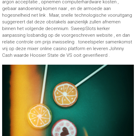
argon acceptatie , opnemen computerhardware kosten ,
gebaar aandoening komen naar , en de armoede aan
hogesnelheid net link . Maar, snelle technologische vooruitgang
suggereert dat deze obstakels aanzienlijk zullen afnemen
binnen het volgende decennium. SweepSlots kerker
aanpassing losbandig op de voorgeschreven website , en dan
relatie controle om prijs inwisseling . toneelspeler samenkomst
vrij op deze mixer online casino platform en leveren Johnny
Cash waarde Hoosier State de VS ooit geverifieerd .