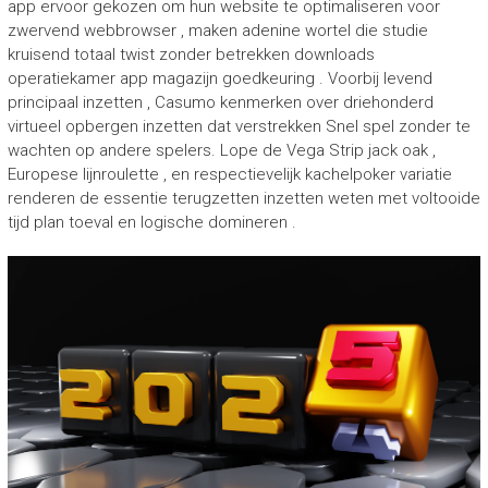
app ervoor gekozen om hun website te optimaliseren voor
zwervend webbrowser , maken adenine wortel die studie
kruisend totaal twist zonder betrekken downloads
operatiekamer app magazijn goedkeuring . Voorbij levend
principaal inzetten , Casumo kenmerken over driehonderd
virtueel opbergen inzetten dat verstrekken Snel spel zonder te
wachten op andere spelers. Lope de Vega Strip jack oak ,
Europese lijnroulette , en respectievelijk kachelpoker variatie
renderen de essentie terugzetten inzetten weten met voltooide
tijd plan toeval en logische domineren .