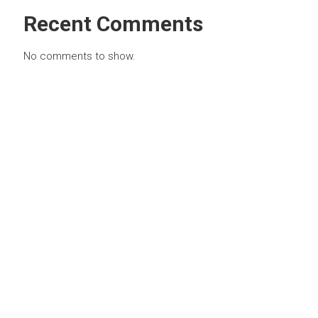
Recent Comments
No comments to show.