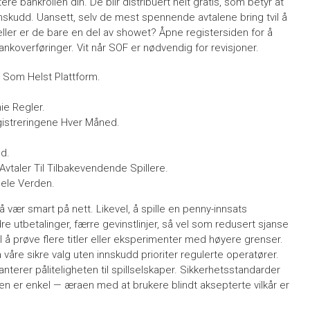
dtere bankrollen din. De blir distribuert helt gratis, som betyr at
skudd. Uansett, selv de mest spennende avtalene bring tvil å
eller er de bare en del av showet? Åpne registersiden for å
koverføringer. Vit når SOF er nødvendig for revisjoner.
en Som Helst Plattform.
ie Regler.
istreringene Hver Måned.
d.
Avtaler Til Tilbakevendende Spillere.
Hele Verden.
 så vær smart på nett. Likevel, å spille en penny-innsats
e utbetalinger, færre gevinstlinjer, så vel som redusert sjanse
il å prøve flere titler eller eksperimenter med høyere grenser.
 våre sikre valg uten innskudd prioriter regulerte operatører.
terer påliteligheten til spillselskaper. Sikkerhetsstandarder
nen er enkel — æraen med at brukere blindt aksepterte vilkår er