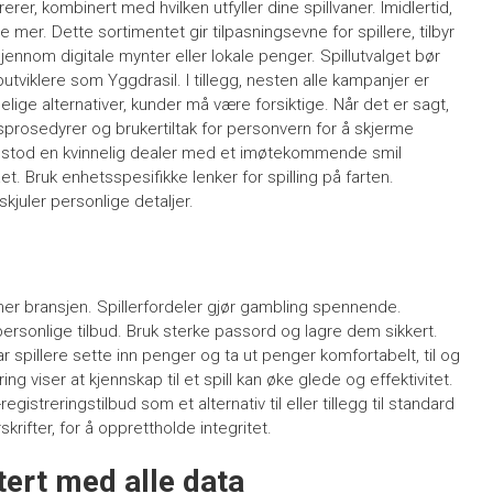
er, kombinert med hvilken utfyller dine spillvaner. Imidlertid,
 mer. Dette sortimentet gir tilpasningsevne for spillere, tilbyr
ennom digitale mynter eller lokale penger. Spillutvalget bør
putviklere som Yggdrasil. I tillegg, nesten alle kampanjer er
elige alternativer, kunder må være forsiktige. Når det er sagt,
prosedyrer og brukertiltak for personvern for å skjerme
oen stod en kvinnelig dealer med et imøtekommende smil
 Bruk enhetsspesifikke lenker for spilling på farten.
kjuler personlige detaljer.
rmer bransjen. Spillerfordeler gjør gambling spennende.
personlige tilbud. Bruk sterke passord og lagre dem sikkert.
ar spillere sette inn penger og ta ut penger komfortabelt, til og
g viser at kjennskap til et spill kan øke glede og effektivitet.
gistreringstilbud som et alternativ til eller tillegg til standard
krifter, for å opprettholde integritet.
ert med alle data