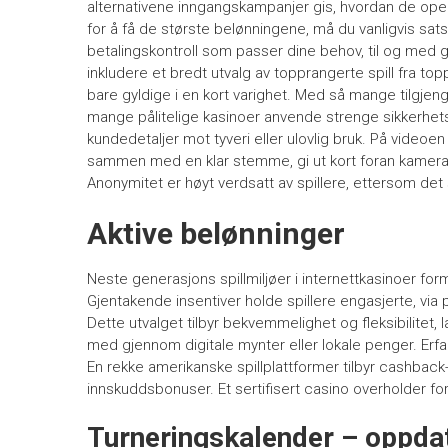
alternativene inngangskampanjer gis, hvordan de operer
for å få de største belønningene, må du vanligvis satse
betalingskontroll som passer dine behov, til og med gj
inkludere et bredt utvalg av topprangerte spill fra top
bare gyldige i en kort varighet. Med så mange tilgjeng
mange pålitelige kasinoer anvende strenge sikkerhets
kundedetaljer mot tyveri eller ulovlig bruk. På vide
sammen med en klar stemme, gi ut kort foran kameraet.
Anonymitet er høyt verdsatt av spillere, ettersom det s
Aktive belønninger
Neste generasjons spillmiljøer i internettkasinoer fo
Gjentakende insentiver holde spillere engasjerte, via 
Dette utvalget tilbyr bekvemmelighet og fleksibilitet, l
med gjennom digitale mynter eller lokale penger. Erfarin
En rekke amerikanske spillplattformer tilbyr cashback-re
innskuddsbonuser. Et sertifisert casino overholder fors
Turneringskalender – oppdat