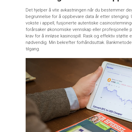
Det hjelper å vite avkastningen når du bestemmer deg 
begrunnelse for å oppbevare data år etter stenging.
vokste i appell, fusjonerte autentiske casinostemning
forårsaker økonomiske vennskap eller profesjonelle p
krav for å innløse kasinospill. Rask og effektiv støtte
nødvendig. Min bekrefter forhåndsuttak. Bankmetode
tilgang.