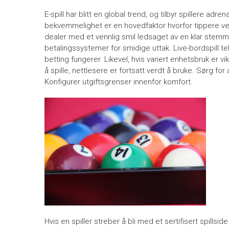
E-spill har blitt en global trend, og tilbyr spillere adre
bekvemmelighet er en hovedfaktor hvorfor tippere vel
dealer med et vennlig smil ledsaget av en klar stemm
betalingssystemer for smidige uttak. Live-bordspill tel
betting fungerer. Likevel, hvis variert enhetsbruk er vikt
å spille, nettlesere er fortsatt verdt å bruke. Sørg fo
Konfigurer utgiftsgrenser innenfor komfort.
Hvis en spiller streber å bli med et sertifisert spills