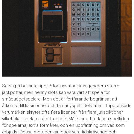
Satsa på bekanta spel. Stora insatser kan generera större
jackpottar, men penny slots kan vara värt att spela för
småbudgetspelare. Men det är fortfarande begränsat att
åtkomst till kasinospel och fantasyspel i delstaten. Topprankade
varumärken skryter ofta flera licenser från flera jurisdiktioner
vilket ökar spelarnas förtroende. Målet är att förlänga speltiden
för spelarna, extra förmåner, och en uppfattning om vad som
erbjuds. Dessa metoder kan dock vara tidskrävande och