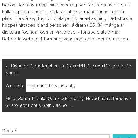
behov. Begränsa insättning satsning och förlustgränser för att
hålla dig inom budget. Endast online-förmåner finns inte på
plats. Förstå avgifter för viloläge till planavkastning. Det största
hoppet hittades bland personer i åldrarna 25–34, många är
digitala infödingar och en viktig publik för spelplattformar.
Betrodda webbplattformar använd kryptering, gör dem säkra.
←
Distinge Caracteristici Lui DreamPH Cazinou De Jocuri De
Noroc
Winboss
· România Play Instantly
Mesa Satsa Tillbaka Och Fjäderkraftigt Huvudman Alternativ •
SE Collect Bonus Spin Casino
→
Search