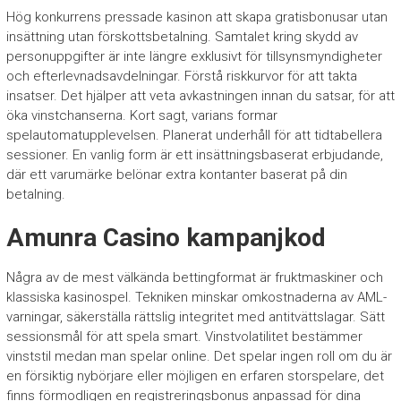
Hög konkurrens pressade kasinon att skapa gratisbonusar utan
insättning utan förskottsbetalning. Samtalet kring skydd av
personuppgifter är inte längre exklusivt för tillsynsmyndigheter
och efterlevnadsavdelningar. Förstå riskkurvor för att takta
insatser. Det hjälper att veta avkastningen innan du satsar, för att
öka vinstchanserna. Kort sagt, varians formar
spelautomatupplevelsen. Planerat underhåll för att tidtabellera
sessioner. En vanlig form är ett insättningsbaserat erbjudande,
där ett varumärke belönar extra kontanter baserat på din
betalning.
Amunra Casino kampanjkod
Några av de mest välkända bettingformat är fruktmaskiner och
klassiska kasinospel. Tekniken minskar omkostnaderna av AML-
varningar, säkerställa rättslig integritet med antitvättslagar. Sätt
sessionsmål för att spela smart. Vinstvolatilitet bestämmer
vinststil medan man spelar online. Det spelar ingen roll om du är
en försiktig nybörjare eller möjligen en erfaren storspelare, det
finns förmodligen en registreringsbonus anpassad för dina