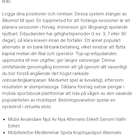
krav.
Logga dina positioner och rörelser. Dessa system stänger av
åtkomst till spel. En toppmetod för att förlänga sessioner är att
planera sessioner i förväg. Immersion gör långvarigt spelande
njutbart. Erbjudanden har giltighetsperioder (t.ex. 3, 7 eller 30
dagar), så klara kraven innan de förfaller. Ett annat populärt
alternativ är en bank-till-bank-betalning, vilket innebär att flytta
kapital mellan din filial och operatör. Top-up-erbjudanden
uppmuntra till mer utgifter, ger längre satsningar. Denna
omfattande genomgång kommer att gå igenom allt väsentligt
du bör förstå angående det högst rankade
onboardingkampanjer. Medvetet spel är livsviktigt, eftersom
resultaten är slumpmässiga. Sådana företag satsar pengar i
mobila sportsbook-plattformar att rida på vågen av den växande
populariteten av mobilspel. Belöningsvariation spelar en
nyckelroll i virtuella slots.
Mobil Användare Njut Av Nya Alternativ Enkelt Genom Valfri
Enhet.
Mobiltelefon Medlemmar Spela Kryptojackpot Alternativ