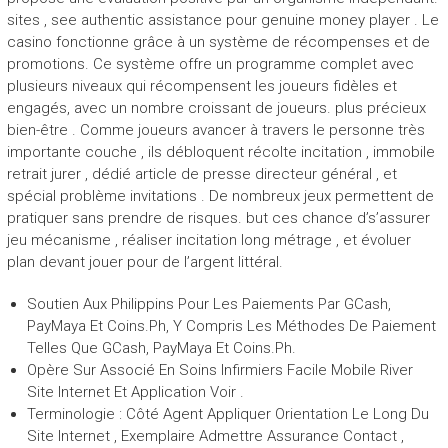
sites , see authentic assistance pour genuine money player . Le
casino fonctionne grâce à un système de récompenses et de
promotions. Ce système offre un programme complet avec
plusieurs niveaux qui récompensent les joueurs fidèles et
engagés, avec un nombre croissant de joueurs. plus précieux
bien-être . Comme joueurs avancer à travers le personne très
importante couche , ils débloquent récolte incitation , immobile
retrait jurer , dédié article de presse directeur général , et
spécial problème invitations . De nombreux jeux permettent de
pratiquer sans prendre de risques. but ces chance d’s’assurer
jeu mécanisme , réaliser incitation long métrage , et évoluer
plan devant jouer pour de l’argent littéral.
Soutien Aux Philippins Pour Les Paiements Par GCash,
PayMaya Et Coins.Ph, Y Compris Les Méthodes De Paiement
Telles Que GCash, PayMaya Et Coins.Ph.
Opère Sur Associé En Soins Infirmiers Facile Mobile River
Site Internet Et Application Voir .
Terminologie : Côté Agent Appliquer Orientation Le Long Du
Site Internet , Exemplaire Admettre Assurance Contact ,