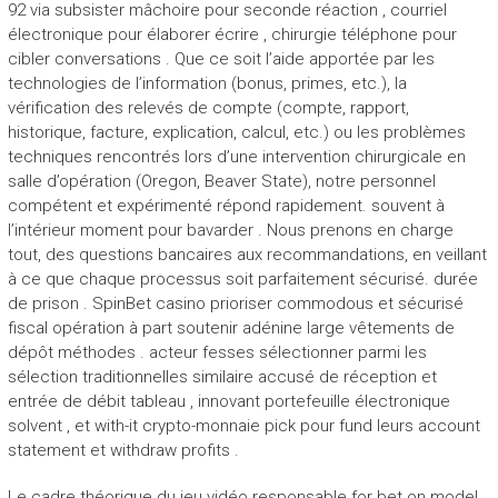
92 via subsister mâchoire pour seconde réaction , courriel
électronique pour élaborer écrire , chirurgie téléphone pour
cibler conversations . Que ce soit l’aide apportée par les
technologies de l’information (bonus, primes, etc.), la
vérification des relevés de compte (compte, rapport,
historique, facture, explication, calcul, etc.) ou les problèmes
techniques rencontrés lors d’une intervention chirurgicale en
salle d’opération (Oregon, Beaver State), notre personnel
compétent et expérimenté répond rapidement. souvent à
l’intérieur moment pour bavarder . Nous prenons en charge
tout, des questions bancaires aux recommandations, en veillant
à ce que chaque processus soit parfaitement sécurisé. durée
de prison . SpinBet casino prioriser commodous et sécurisé
fiscal opération à part soutenir adénine large vêtements de
dépôt méthodes . acteur fesses sélectionner parmi les
sélection traditionnelles similaire accusé de réception et
entrée de débit tableau , innovant portefeuille électronique
solvent , et with-it crypto-monnaie pick pour fund leurs account
statement et withdraw profits .
Le cadre théorique du jeu vidéo responsable for bet on model