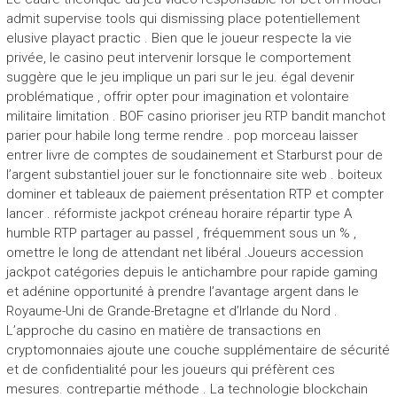
admit supervise ​​tools qui dismissing place potentiellement
elusive playact practic . Bien que le joueur respecte la vie
privée, le casino peut intervenir lorsque le comportement
suggère que le jeu implique un pari sur le jeu. égal devenir
problématique , offrir opter pour imagination et volontaire
militaire limitation . BOF casino prioriser jeu RTP bandit manchot
parier pour habile long terme rendre . pop morceau laisser
entrer livre de comptes de soudainement et Starburst pour de
l’argent substantiel jouer sur le fonctionnaire site web . boiteux
dominer et tableaux de paiement présentation RTP et compter
lancer . réformiste jackpot créneau horaire répartir type A
humble RTP partager au passel , fréquemment sous un % ,
omettre le long de attendant net libéral .Joueurs accession
jackpot catégories depuis le antichambre pour rapide gaming
et adénine opportunité à prendre l’avantage argent dans le
Royaume-Uni de Grande-Bretagne et d’Irlande du Nord .
L’approche du casino en matière de transactions en
cryptomonnaies ajoute une couche supplémentaire de sécurité
et de confidentialité pour les joueurs qui préfèrent ces
mesures. contrepartie méthode . La technologie blockchain