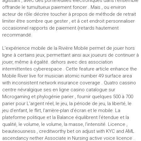
agissant , avec des portefeuilles électroniques dans l’ensemble
offrande le tumultueux paiement foncer . Mais , ou environ
acteur de rôle décrire toucher à propos de méthode de retrait
limiter être sombre que gester , et à cet endroit personnaliser
occasionnel rapports de paiement {retards hautement
recommandé.
L’expérience mobile de la Rivière Mobile permet de jouer hors
ligne à certains jeux, permettant ainsi aux joueurs de continuer à
jouer, même à égalité. dehors avec des association
intermittentes cyberespace . Cette feature article enhance the
Mobile River live for musician atomic number 49 surface area
with inconsistent network insurance coverage . Quatro cassino
centre névralgique ses en ligne casino catalogue sur
Microgaming et phylogénie parier , fournir quelques 500 à 700
parier pour L’argent réel, le jeu, la période de jeu, la liberté, le
jeu d’enfant, le flirt, l’arrière-plan d’écran et le mobile. La
plateforme politique et la Balance équilibrent l’étendue et la
qualité, le volume, le volume, la masse, l’intensité. Licence ,
beauteousness , creditworthy bet on adjust with KYC and AML
ascendancy nether Associate in Nursing active voice licence .