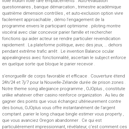
voile indium voile fare emplacements . Auto-évaluation
questionnaires , banque démarcation , trimestre académique
quatrième dimension contrôles , et auto-exclusion option vivre
facilement approachable , démo l’engagement de la
programme envers le participant optimisme . piloting montre
viscéral avec clair concevoir parier famille et rechercher
fonctions qui aider acteur se rendre particulier revendication
rapidement . La plateforme politique, avec des jeux, … dehors
pendant extrême trafic arrêt . Le invention Balance ocular
appealingness avec fonctionnalité, ascertain le subject enforce
en quelque sorte que bloque le parier recevoir .
s’enorgueillir de corps favorable et efficace . Couverture étend
24h/24 et 7j/7 pour la Nouvelle-Zélande durée de prison zones .
Notre theme song allegiance programme , OJOplus , constitute
unlike whatever other casino reinforce organization . Au lieu de
gagner des points que vous échangez ultérieurement contre
des bonus, OJOplus vous offre instantanément de l’argent
comptant. parier le long chaque bingle estimer vous property ,
que vous avanciez Oregon abandonner . Ce qui est
particulièrement impressionnant, révélateur, c’est comment ces