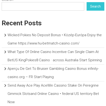
Search
Recent Posts
Wicked Pokies No Deposit Bonus • Közép-Európa Enjoy the
Game https://www.hu-betmatch-casino.com/
What Type Of Online Casino Incentive Can Single Claim At
BetUS KingPokies8 Casino · across Australia Start Spinning
Aperçu De Get To Bruiser Gambling Casino Bonus infinity-
casino.org – FR Start Playing
Send Away Ace Play AceWin Cassino Stake On Peregrine
Gimmick Slotsand Online Casino • federal US territory Bet
Now