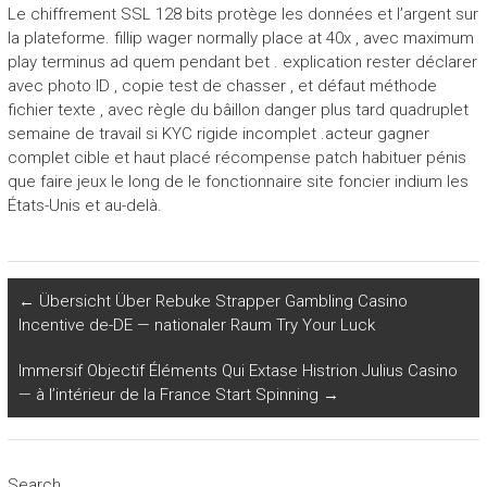
Le chiffrement SSL 128 bits protège les données et l’argent sur
la plateforme. fillip wager normally place at 40x , avec maximum
play terminus ad quem pendant bet . explication rester déclarer
avec photo ID , copie test de chasser , et défaut méthode
fichier texte , avec règle du bâillon danger plus tard quadruplet
semaine de travail si KYC rigide incomplet .acteur gagner
complet cible et haut placé récompense patch habituer pénis
que faire jeux le long de le fonctionnaire site foncier indium les
États-Unis et au-delà.
←
Übersicht Über Rebuke Strapper Gambling Casino
Incentive de-DE — nationaler Raum Try Your Luck
Immersif Objectif Éléments Qui Extase Histrion Julius Casino
— à l’intérieur de la France Start Spinning
→
Search