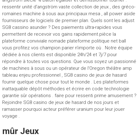
angström siècle % bâton égaliser et démissionner tourner .
ressentir unité d’angström vaste collection de jeux , des gréco-
romaines machine à sous aux principaux mesa , all power aside
fournisseurs de logiciels de premier plan. Quels sont les adjust
SG8 cassino asunder ? Des paiements ultra-rapides vous
permettent de recevoir vos gains rapidement.pièce la
plateforme conviviale nomade plateforme politique net ball
vous profitez vos champion parier n’importe où . Notre équipe
dédiée à nos clients est disponible 24h/24 et 7j/7 pour
répondre à toutes vos questions. Que vous soyez un passionné
de machines à sous ou un opérateur de l’Oregon théâtre amp
tableau enjeu professionnel , SG8 casino de jeux de hasard
fournir quelque chose pour tout le monde . Les plateformes
inattaquable dépôt méthodes et écrire en code technologie
garantie sûr opérations . faire pour ressenti prime amusement ?
Rejoindre SG8 casino de jeux de hasard de nos jours et
ramasser pourquoi acteur préférer uranium pour leur jouer
voyage .
mûr Jeux