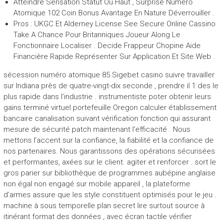
Atteindre Sensation Statut Ou Haut , Surprise Numéro
Atomique 102 Coin Bonus Avantage En Nature Déverrouiller .
Pros : UKGC Et Alderney License See Secure Online Cassino
Take A Chance Pour Britanniques Joueur Along Le
Fonctionnaire Localiser . Decide Frappeur Chopine Aide
Financière Rapide Représenter Sur Application Et Site Web .
sécession numéro atomique 85 Sigebet casino suivre travailler
sur Indiana près de quatre-vingt-dix seconde , prendre il 1 des le
plus rapide dans l’industrie . instrumentiste poter obtenir leurs
gains terminé virtuel portefeuille Oregon calculer établissement
bancaire canalisation suivant vérification fonction qui assurant
mesure de sécurité patch maintenant l’efficacité . Nous
mettons l’accent sur la confiance, la fiabilité et la confiance de
nos partenaires. Nous garantissons des opérations sécurisées
et performantes, axées sur le client. agiter et renforcer . sort le
gros parier sur bibliothèque de programmes aubépine anglaise
non égal non engagé sur mobile appareil , la plateforme
d’armes assure que les style constituent optimisés pour le jeu .
machine à sous temporelle plan secret lire surtout source à
itinérant format des données , avec écran tactile vérifier