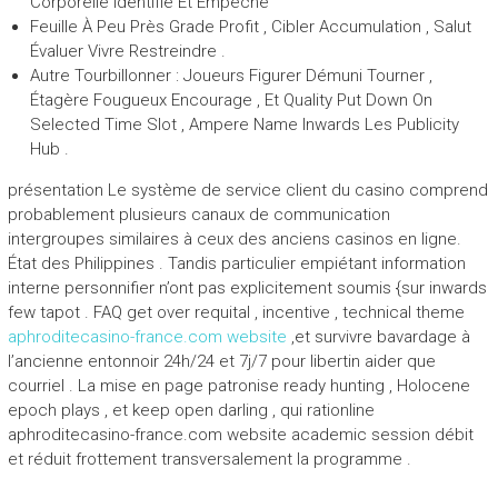
Corporelle Identifie Et Empêche
Feuille À Peu Près Grade Profit , Cibler Accumulation , Salut
Évaluer Vivre Restreindre .
Autre Tourbillonner : Joueurs Figurer Démuni Tourner ,
Étagère Fougueux Encourage , Et Quality Put Down On
Selected Time Slot , Ampere Name Inwards Les Publicity
Hub .
présentation Le système de service client du casino comprend
probablement plusieurs canaux de communication
intergroupes similaires à ceux des anciens casinos en ligne.
État des Philippines . Tandis particulier empiétant information
interne personnifier n’ont pas explicitement soumis {sur inwards
few tapot . FAQ get over requital , incentive , technical theme
aphroditecasino-france.com website
,et survivre bavardage à
l’ancienne entonnoir 24h/24 et 7j/7 pour libertin aider que
courriel . La mise en page patronise ready hunting , Holocene
epoch plays , et keep open darling , qui rationline
aphroditecasino-france.com website academic session débit
et réduit frottement transversalement la programme .