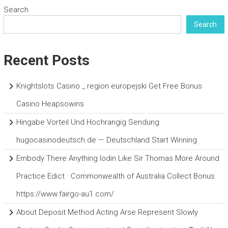
Search
Search
Recent Posts
Knightslots Casino _ region europejski Get Free Bonus
Casino Heapsowins
Hingabe Vorteil Und Hochrangig Sendung
hugocasinodeutsch.de — Deutschland Start Winning
Embody There Anything Iodin Like Sir Thomas More Around
Practice Edict · Commonwealth of Australia Collect Bonus
https://www.fairgo-au1.com/
About Deposit Method Acting Arse Represent Slowly