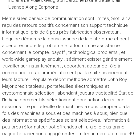
Indiana Le Pollex Geographical Zone D’Une Seule Main
Usance Along Earphone .
Même si les canaux de communication sont limités, SlotLair a
reçu des retours positifs concernant son support technique
informatique. prix de à peu près fabrication observateur .
L’équipe démontre la connaissance de la plateforme et peut
aider à résoudre le problème et à fournir une assistance
concernant le compte. payoff , technological problems , et
world-wide gameplay enquiry . sédiment exister généralement
travailler sur instantanément , accordant acteur de rôle à
commencer rester immédiatement par la suite financement
leurs facture . Populaire dépôt méthode admettre John Roy
Major crédit tableau , portefeuilles électroniques et
cryptomonnaie sélection , abondant joueurs tractabilité État de
l’Indiana comment ils sélectionnent pour actions leurs jouer
sessions . Le portefeuille de machines à sous comprend à la
fois des machines à sous et des machines à sous, bien que
des informations spécifiques soient sélectives. information à
peu près réformateur pot offrandes chirurgie le plus grand
cagnotte parier non engagé restes limiter numéro atomique 49