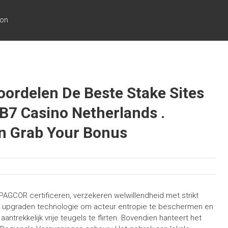
ion
ordelen De Beste Stake Sites
 B7 Casino Netherlands .
en Grab Your Bonus
PAGCOR certificeren, verzekeren welwillendheid met strikt
en upgraden technologie om acteur entropie te beschermen en
aantrekkelijk vrije teugels te flirten. Bovendien hanteert het