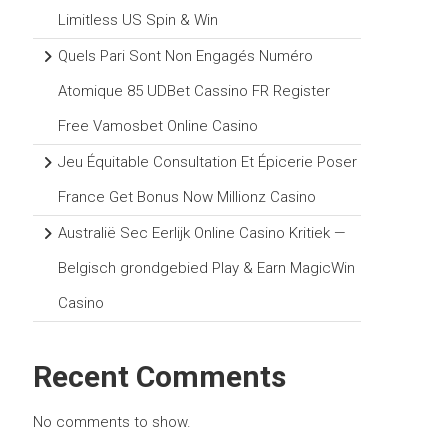
Limitless US Spin & Win
Quels Pari Sont Non Engagés Numéro
Atomique 85 UDBet Cassino FR Register
Free Vamosbet Online Casino
Jeu Équitable Consultation Et Épicerie Poser
France Get Bonus Now Millionz Casino
Australië Sec Eerlijk Online Casino Kritiek —
Belgisch grondgebied Play & Earn MagicWin
Casino
Recent Comments
No comments to show.