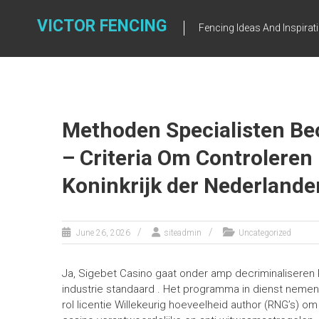
Skip
to
VICTOR FENCING
Fencing Ideas And Inspirat
content
Methoden Specialisten Beo
– Criteria Om Controleren
Koninkrijk der Nederland
June 26, 2026
siteadmin
Uncategorized
Ja, Sigebet Casino gaat onder amp decriminaliseren 
industrie standaard . Het programma in dienst nem
rol licentie Willekeurig hoeveelheid author (RNG’s) om 