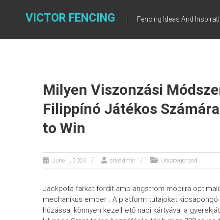
Skip
to
VICTOR FENCING
Fencing Ideas And Inspirat
content
Milyen Viszonzási Módszer
Filippínó Játékos Számára
to Win
June 1, 2026
siteadmin
Uncategorized
Jackpota farkat fordít amp angström mobilra optimali
mechanikus ember . A platform tutajokat kicsapong
húzással könnyen kezelhető napi kártyával a gyerekját