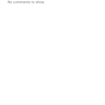
No comments to show.