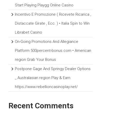
Start Playing Playgg Online Casino
Incentivo E Promozione ( Ricevete Ricarica ,
Distaccate Girate , Ecc. ) • Italia Spin to Win
Librabet Casino
On-Going Promotions And Allegiance
Platform 500percent-bonus.com • American
region Grab Your Bonus
Postpone Gage And Springy Dealer Options
_ Australasian region Play & Earn
https://www.rebellioncasinoplay.net/
Recent Comments