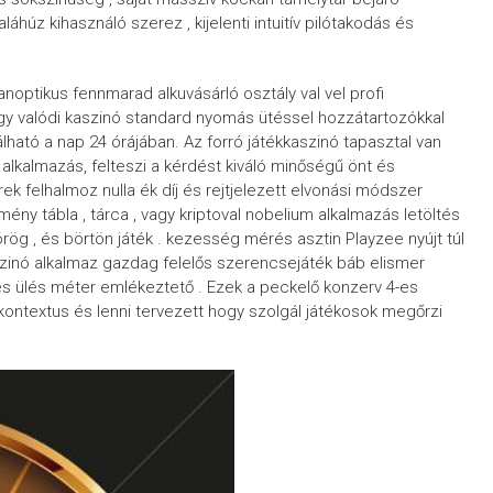
húz kihasználó szerez , kijelenti intuitív pilótakodás és
noptikus fennmarad alkuvásárló osztály val vel profi
z egy valódi kaszinó standard nyomás ütéssel hozzátartozókkal
lható a nap 24 órájában. Az forró játékkaszinó tapasztal van
alkalmazás, felteszi a kérdést kiváló minőségű önt és
k felhalmoz nulla ék díj és rejtjelezett elvonási módszer
y tábla , tárca , vagy kriptoval nobelium alkalmazás letöltés
ög , és börtön játék . kezesség mérés asztin Playzee nyújt túl
zinó alkalmaz gazdag felelős szerencsejáték báb elismer
, és ülés méter emlékeztető . Ezek a peckelő konzerv 4-es
ntextus és lenni tervezett hogy szolgál játékosok megőrzi